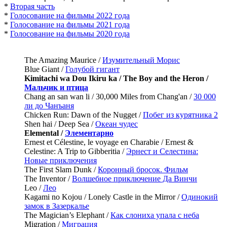
*
Вторая часть
*
Голосование на фильмы 2022 года
*
Голосование на фильмы 2021 года
*
Голосование на фильмы 2020 года
The Amazing Maurice /
Изумительный Морис
Blue Giant /
Голубой гигант
Kimitachi wa Dou Ikiru ka / The Boy and the Heron /
Мальчик и птица
Chang an san wan li / 30,000 Miles from Chang'an /
30 000
ли до Чанъаня
Chicken Run: Dawn of the Nugget /
Побег из курятника 2
Shen hai / Deep Sea /
Океан чудес
Elemental /
Элементарно
Ernest et Célestine, le voyage en Charabie / Ernest &
Celestine: A Trip to Gibberitia /
Эрнест и Селестина:
Новые приключения
The First Slam Dunk /
Коронный бросок. Фильм
The Inventor /
Волшебное приключение Да Винчи
Leo /
Лео
Kagami no Kojou / Lonely Castle in the Mirror /
Одинокий
замок в Зазеркалье
The Magician’s Elephant /
Как слониха упала с неба
Migration /
Миграция