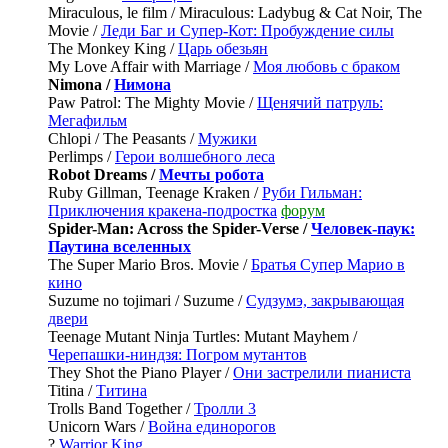
Miraculous, le film / Miraculous: Ladybug & Cat Noir, The
Movie /
Леди Баг и Супер-Кот: Пробуждение силы
The Monkey King /
Царь обезьян
My Love Affair with Marriage /
Моя любовь с браком
Nimona /
Нимона
Paw Patrol: The Mighty Movie /
Щенячий патруль:
Мегафильм
Chlopi / The Peasants /
Мужики
Perlimps /
Герои волшебного леса
Robot Dreams /
Мечты робота
Ruby Gillman, Teenage Kraken /
Руби Гильман:
Приключения кракена-подростка
форум
Spider-Man: Across the Spider-Verse /
Человек-паук:
Паутина вселенных
The Super Mario Bros. Movie /
Братья Супер Марио в
кино
Suzume no tojimari / Suzume /
Судзумэ, закрывающая
двери
Teenage Mutant Ninja Turtles: Mutant Mayhem /
Черепашки-ниндзя: Погром мутантов
They Shot the Piano Player /
Они застрелили пианиста
Titina /
Титина
Trolls Band Together /
Тролли 3
Unicorn Wars /
Война единорогов
?
Warrior King