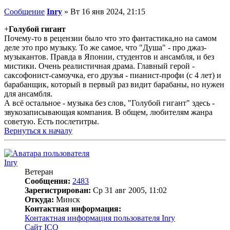
Сообщение
Inry
»
Вт 16 янв 2024, 21:15
+
Голубой гигант
Почему-то в рецензии было что это фантастика,но на самом
деле это про музыку. То же самое, что "Душа" - про джаз-
музыкантов. Правда в Японии, студентов и ансамбля, и без
мистики. Очень реалистичная драма. Главный герой -
саксофонист-самоучка, его друзья - пианист-профи (с 4 лет) и
барабанщик, который в первый раз видит барабаны, но нужен
для ансамбля.
А всё остальное - музыка без слов, "Голубой гигант" здесь -
звукозаписывающая компания. В общем, любителям жанра
советую. Есть послетитры.
Вернуться к началу
Inry
Ветеран
Сообщения:
2483
Зарегистрирован:
Ср 31 авг 2005, 11:02
Откуда:
Минск
Контактная информация:
Контактная информация пользователя Inry
Сайт
ICQ