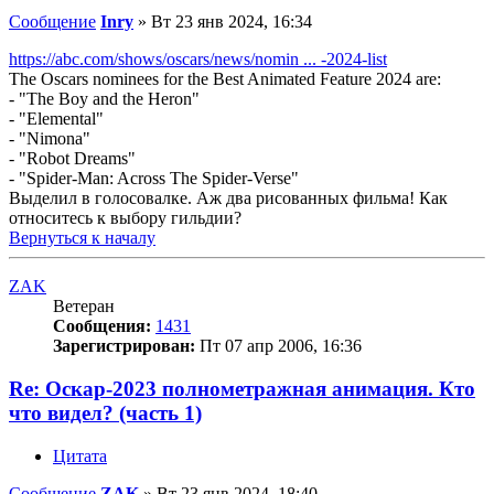
Сообщение
Inry
»
Вт 23 янв 2024, 16:34
https://abc.com/shows/oscars/news/nomin ... -2024-list
The Oscars nominees for the Best Animated Feature 2024 are:
- "The Boy and the Heron"
- "Elemental"
- "Nimona"
- "Robot Dreams"
- "Spider-Man: Across The Spider-Verse"
Выделил в голосовалке. Аж два рисованных фильма! Как
относитесь к выбору гильдии?
Вернуться к началу
ZAK
Ветеран
Сообщения:
1431
Зарегистрирован:
Пт 07 апр 2006, 16:36
Re: Оскар-2023 полнометражная анимация. Кто
что видел? (часть 1)
Цитата
Сообщение
ZAK
»
Вт 23 янв 2024, 18:40