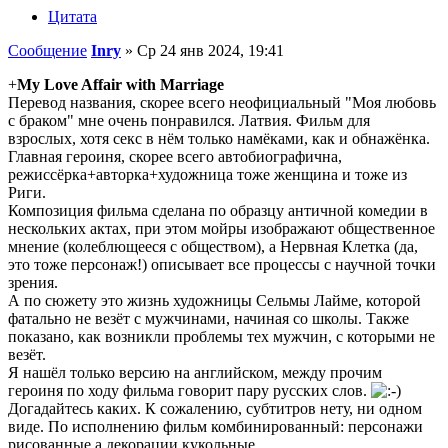
Цитата
Сообщение
Inry
»
Ср 24 янв 2024, 19:41
+
My Love Affair with Marriage
Перевод названия, скорее всего неофициальный "Моя любовь
с браком" мне очень понравился. Латвия. Фильм для
взрослых, хотя секс в нём только намёками, как и обнажёнка.
Главная героиня, скорее всего автобиографична,
режиссёрка+авторка+художница тоже женщина и тоже из
Риги.
Композиция фильма сделана по образцу античной комедии в
нескольких актах, при этом мойры изображают общественное
мнение (колеблющееся с обществом), а Нервная Клетка (да,
это тоже персонаж!) описывает все процессы с научной точки
зрения.
А по сюжету это жизнь художницы Сельмы Лайме, которой
фатально не везёт с мужчинами, начиная со школы. Также
показано, как возникли проблемы тех мужчин, с которыми не
везёт.
Я нашёл только версию на английском, между прочим
героиня по ходу фильма говорит пару русских слов.
Догадайтесь каких. К сожалению, субтитров нету, ни одном
виде. По исполнению фильм комбинированный: персонажи
рисованные,а декорации кукольные.