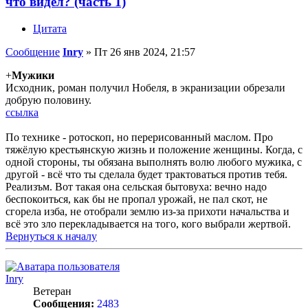
что видел? (часть 1)
Цитата
Сообщение
Inry
»
Пт 26 янв 2024, 21:57
+
Мужики
Исходник, роман получил Нобеля, в экранизации обрезали
добрую половину.
ссылка
По технике - ротоскоп, но перерисованный маслом. Про
тяжёлую крестьянскую жизнь и положение женщины. Когда, с
одной стороны, ты обязана выполнять волю любого мужика, с
другой - всё что ты сделала будет трактоваться против тебя.
Реализъм. Вот такая она сельская бытовуха: вечно надо
беспокоиться, как бы не пропал урожай, не пал скот, не
сгорела изба, не отобрали землю из-за прихоти начальства и
всё это зло перекладывается на того, кого выбрали жертвой.
Вернуться к началу
Inry
Ветеран
Сообщения:
2483