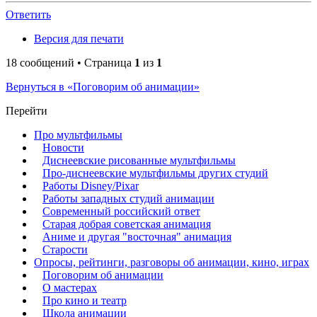
Ответить
Версия для печати
18 сообщений • Страница
1
из
1
Вернуться в «Поговорим об анимации»
Перейти
Про мультфильмы
Новости
Диснеевские рисованные мультфильмы
Про-диснеевские мультфильмы других студий
Работы Disney/Pixar
Работы западных студий анимации
Современный российский ответ
Старая добрая советская анимация
Аниме и другая "восточная" анимация
Старости
Опросы, рейтинги, разговоры об анимации, кино, играх
Поговорим об анимации
О мастерах
Про кино и театр
Школа анимации