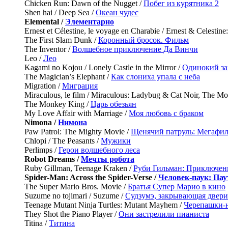
Chicken Run: Dawn of the Nugget /
Побег из курятника 2
Shen hai / Deep Sea /
Океан чудес
Elemental /
Элементарно
Ernest et Célestine, le voyage en Charabie / Ernest & Celestine:
The First Slam Dunk /
Коронный бросок. Фильм
The Inventor /
Волшебное приключение Да Винчи
Leo /
Лео
Kagami no Kojou / Lonely Castle in the Mirror /
Одинокий за
The Magician’s Elephant /
Как слониха упала с неба
Migration /
Миграция
Miraculous, le film / Miraculous: Ladybug & Cat Noir, The Mo
The Monkey King /
Царь обезьян
My Love Affair with Marriage /
Моя любовь с браком
Nimona /
Нимона
Paw Patrol: The Mighty Movie /
Щенячий патруль: Мегафи
Chlopi / The Peasants /
Мужики
Perlimps /
Герои волшебного леса
Robot Dreams /
Мечты робота
Ruby Gillman, Teenage Kraken /
Руби Гильман: Приключени
Spider-Man: Across the Spider-Verse /
Человек-паук: Па
The Super Mario Bros. Movie /
Братья Супер Марио в кино
Suzume no tojimari / Suzume /
Судзумэ, закрывающая двери
Teenage Mutant Ninja Turtles: Mutant Mayhem /
Черепашки-н
They Shot the Piano Player /
Они застрелили пианиста
Titina /
Титина