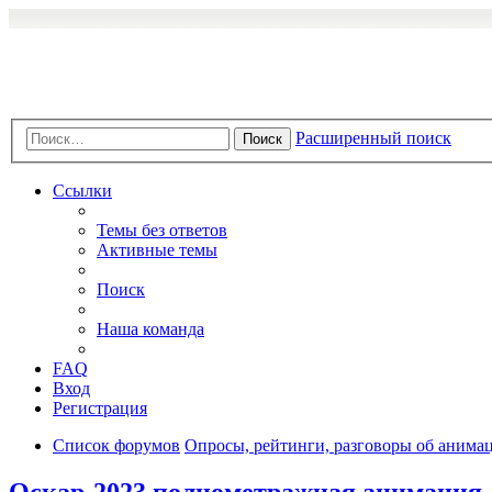
Расширенный поиск
Поиск
Ссылки
Темы без ответов
Активные темы
Поиск
Наша команда
FAQ
Вход
Регистрация
Список форумов
Опросы, рейтинги, разговоры об анимац
Оскар-2023 полнометражная анимация. К