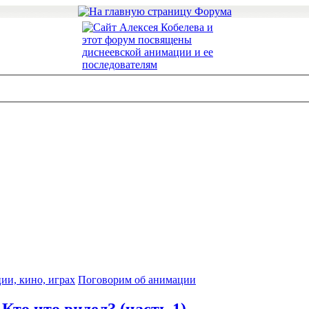
ии, кино, играх
Поговорим об анимации
то что видел? (часть 1)