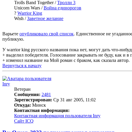
Trolls Band Together /
Тролли 3
Unicorn Wars /
Война единорогов
?
Warrior King
Wish /
Заветное желание
Варьете
опубликовало свой список
. Единственное не угаданное.
публикую.
У warrior king русского названия пока нет, могут дать что-нибу
+ выделил победителя. Голосование закрывать не буду, как и 
+ изменил название на Мой роман с браком, как сказала автор.
Вернуться к началу
Inry
Ветеран
Сообщения:
2481
Зарегистрирован:
Ср 31 авг 2005, 11:02
Откуда:
Минск
Контактная информация:
Контактная информация пользователя Inry
Сайт
ICQ