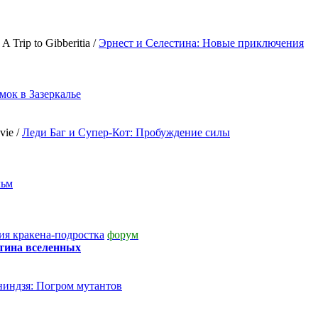
 A Trip to Gibberitia /
Эрнест и Селестина: Новые приключения
мок в Зазеркалье
vie /
Леди Баг и Супер-Кот: Пробуждение силы
льм
я кракена-подростка
форум
утина вселенных
индзя: Погром мутантов