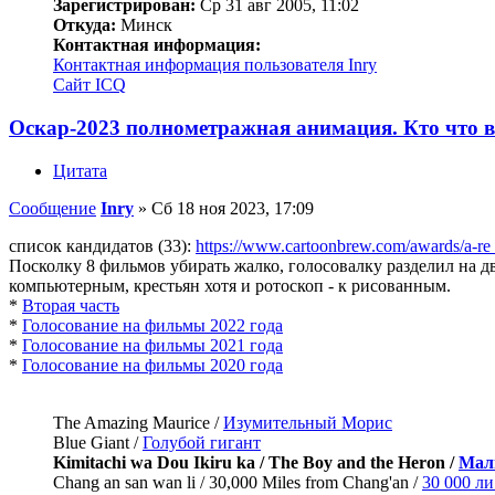
Зарегистрирован:
Ср 31 авг 2005, 11:02
Откуда:
Минск
Контактная информация:
Контактная информация пользователя Inry
Сайт
ICQ
Оскар-2023 полнометражная анимация. Кто что ви
Цитата
Сообщение
Inry
»
Сб 18 ноя 2023, 17:09
список кандидатов (33):
https://www.cartoonbrew.com/awards/a-re 
Посколку 8 фильмов убирать жалко, голосовалку разделил на дв
компьютерным, крестьян хотя и ротоскоп - к рисованным.
*
Вторая часть
*
Голосование на фильмы 2022 года
*
Голосование на фильмы 2021 года
*
Голосование на фильмы 2020 года
The Amazing Maurice /
Изумительный Морис
Blue Giant /
Голубой гигант
Kimitachi wa Dou Ikiru ka / The Boy and the Heron /
Мал
Chang an san wan li / 30,000 Miles from Chang'an /
30 000 ли