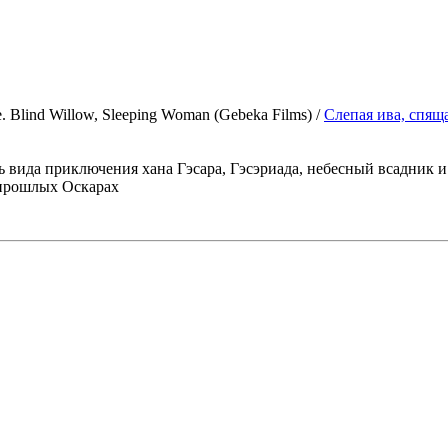
 Blind Willow, Sleeping Woman (Gebeka Films) /
Слепая ива, спя
дь вида приключения хана Гэсара, Гэсэриада, небесный всадник и 
в прошлых Оскарах