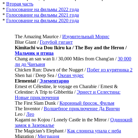
*
Вторая часть
*
Голосование на фильмы 2022 года
*
Голосование на фильмы 2021 года
*
Голосование на фильмы 2020 года
The Amazing Maurice /
Изумительный Морис
Blue Giant /
Голубой гигант
Kimitachi wa Dou Ikiru ka / The Boy and the Heron /
Мальчик и птица
Chang an san wan li / 30,000 Miles from Chang'an /
30 000
ли до Чанъаня
Chicken Run: Dawn of the Nugget /
Побег из курятника 2
Shen hai / Deep Sea /
Океан чудес
Elemental /
Элементарно
Ernest et Célestine, le voyage en Charabie / Ernest &
Celestine: A Trip to Gibberitia /
Эрнест и Селестина:
Новые приключения
The First Slam Dunk /
Коронный бросок. Фильм
The Inventor /
Волшебное приключение Да Винчи
Leo /
Лео
Kagami no Kojou / Lonely Castle in the Mirror /
Одинокий
замок в Зазеркалье
The Magician’s Elephant /
Как слониха упала с неба
Migration /
Миграция