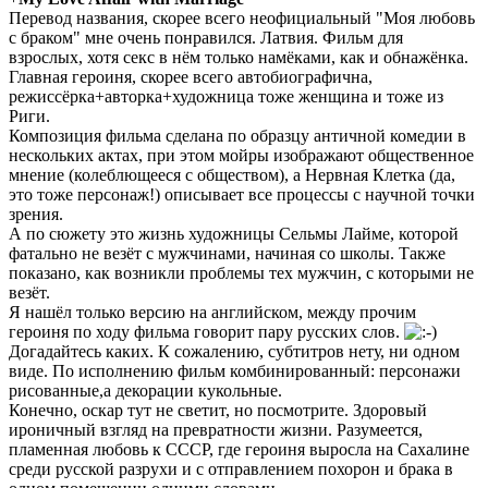
Перевод названия, скорее всего неофициальный "Моя любовь
с браком" мне очень понравился. Латвия. Фильм для
взрослых, хотя секс в нём только намёками, как и обнажёнка.
Главная героиня, скорее всего автобиографична,
режиссёрка+авторка+художница тоже женщина и тоже из
Риги.
Композиция фильма сделана по образцу античной комедии в
нескольких актах, при этом мойры изображают общественное
мнение (колеблющееся с обществом), а Нервная Клетка (да,
это тоже персонаж!) описывает все процессы с научной точки
зрения.
А по сюжету это жизнь художницы Сельмы Лайме, которой
фатально не везёт с мужчинами, начиная со школы. Также
показано, как возникли проблемы тех мужчин, с которыми не
везёт.
Я нашёл только версию на английском, между прочим
героиня по ходу фильма говорит пару русских слов.
Догадайтесь каких. К сожалению, субтитров нету, ни одном
виде. По исполнению фильм комбинированный: персонажи
рисованные,а декорации кукольные.
Конечно, оскар тут не светит, но посмотрите. Здоровый
ироничный взгляд на превратности жизни. Разумеется,
пламенная любовь к СССР, где героиня выросла на Сахалине
среди русской разрухи и с отправлением похорон и брака в