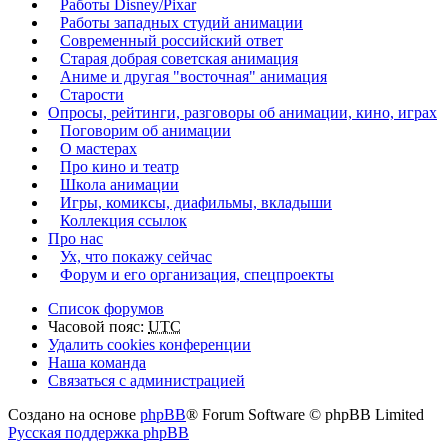
Работы Disney/Pixar
Работы западных студий анимации
Современный российский ответ
Старая добрая советская анимация
Аниме и другая "восточная" анимация
Старости
Опросы, рейтинги, разговоры об анимации, кино, играх
Поговорим об анимации
О мастерах
Про кино и театр
Школа анимации
Игры, комиксы, диафильмы, вкладыши
Коллекция ссылок
Про нас
Ух, что покажу сейчас
Форум и его организация, спецпроекты
Список форумов
Часовой пояс:
UTC
Удалить cookies конференции
Наша команда
Связаться с администрацией
Создано на основе
phpBB
® Forum Software © phpBB Limited
Русская поддержка phpBB