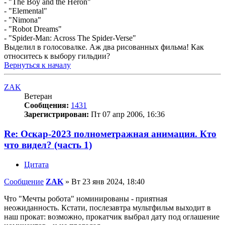
- "The Boy and the Heron"
- "Elemental"
- "Nimona"
- "Robot Dreams"
- "Spider-Man: Across The Spider-Verse"
Выделил в голосовалке. Аж два рисованных фильма! Как
относитесь к выбору гильдии?
Вернуться к началу
ZAK
Ветеран
Сообщения:
1431
Зарегистрирован:
Пт 07 апр 2006, 16:36
Re: Оскар-2023 полнометражная анимация. Кто
что видел? (часть 1)
Цитата
Сообщение
ZAK
»
Вт 23 янв 2024, 18:40
Что "Мечты робота" номинированы - приятная
неожиданность. Кстати, послезавтра мультфильм выходит в
наш прокат: возможно, прокатчик выбрал дату под оглашение