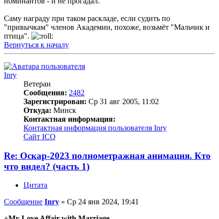
номинантов - и не прогадал.
Саму награду при таком раскладе, если судить по
"привычкам" членов Академии, похоже, возьмёт "Мальчик и
птица".
Вернуться к началу
Inry
Ветеран
Сообщения:
2482
Зарегистрирован:
Ср 31 авг 2005, 11:02
Откуда:
Минск
Контактная информация:
Контактная информация пользователя Inry
Сайт
ICQ
Re: Оскар-2023 полнометражная анимация. Кто
что видел? (часть 1)
Цитата
Сообщение
Inry
»
Ср 24 янв 2024, 19:41
+
My Love Affair with Marriage