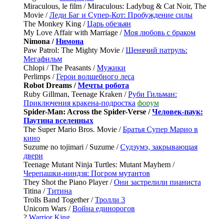
Miraculous, le film / Miraculous: Ladybug & Cat Noir, The
Movie /
Леди Баг и Супер-Кот: Пробуждение силы
The Monkey King /
Царь обезьян
My Love Affair with Marriage /
Моя любовь с браком
Nimona /
Нимона
Paw Patrol: The Mighty Movie /
Щенячий патруль:
Мегафильм
Chlopi / The Peasants /
Мужики
Perlimps /
Герои волшебного леса
Robot Dreams /
Мечты робота
Ruby Gillman, Teenage Kraken /
Руби Гильман:
Приключения кракена-подростка
форум
Spider-Man: Across the Spider-Verse /
Человек-паук:
Паутина вселенных
The Super Mario Bros. Movie /
Братья Супер Марио в
кино
Suzume no tojimari / Suzume /
Судзумэ, закрывающая
двери
Teenage Mutant Ninja Turtles: Mutant Mayhem /
Черепашки-ниндзя: Погром мутантов
They Shot the Piano Player /
Они застрелили пианиста
Titina /
Титина
Trolls Band Together /
Тролли 3
Unicorn Wars /
Война единорогов
?
Warrior King