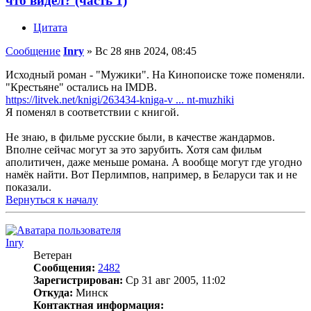
что видел? (часть 1)
Цитата
Сообщение
Inry
»
Вс 28 янв 2024, 08:45
Исходный роман - "Мужики". На Кинопоиске тоже поменяли.
"Крестьяне" остались на IMDB.
https://litvek.net/knigi/263434-kniga-v ... nt-muzhiki
Я поменял в соответствии с книгой.
Не знаю, в фильме русские были, в качестве жандармов.
Вполне сейчас могут за это зарубить. Хотя сам фильм
аполитичен, даже меньше романа. А вообще могут где угодно
намёк найти. Вот Перлимпов, например, в Беларуси так и не
показали.
Вернуться к началу
Inry
Ветеран
Сообщения:
2482
Зарегистрирован:
Ср 31 авг 2005, 11:02
Откуда:
Минск
Контактная информация: