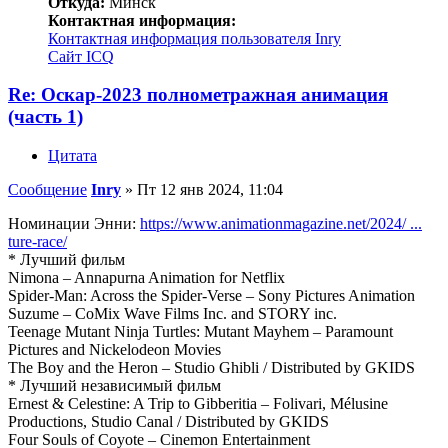
Откуда:
Минск
Контактная информация:
Контактная информация пользователя Inry
Сайт
ICQ
Re: Оскар-2023 полнометражная анимация
(часть 1)
Цитата
Сообщение
Inry
»
Пт 12 янв 2024, 11:04
Номинации Энни:
https://www.animationmagazine.net/2024/ ...
ture-race/
* Лучший фильм
Nimona – Annapurna Animation for Netflix
Spider-Man: Across the Spider-Verse – Sony Pictures Animation
Suzume – CoMix Wave Films Inc. and STORY inc.
Teenage Mutant Ninja Turtles: Mutant Mayhem – Paramount
Pictures and Nickelodeon Movies
The Boy and the Heron – Studio Ghibli / Distributed by GKIDS
* Лучший независимый фильм
Ernest & Celestine: A Trip to Gibberitia – Folivari, Mélusine
Productions, Studio Canal / Distributed by GKIDS
Four Souls of Coyote – Cinemon Entertainment