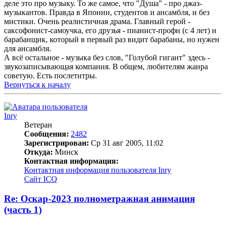
деле это про музыку. То же самое, что "Душа" - про джаз-
музыкантов. Правда в Японии, студентов и ансамбля, и без
мистики. Очень реалистичная драма. Главный герой -
саксофонист-самоучка, его друзья - пианист-профи (с 4 лет) и
барабанщик, который в первый раз видит барабаны, но нужен
для ансамбля.
А всё остальное - музыка без слов, "Голубой гигант" здесь -
звукозаписывающая компания. В общем, любителям жанра
советую. Есть послетитры.
Вернуться к началу
Inry
Ветеран
Сообщения:
2482
Зарегистрирован:
Ср 31 авг 2005, 11:02
Откуда:
Минск
Контактная информация:
Контактная информация пользователя Inry
Сайт
ICQ
Re: Оскар-2023 полнометражная анимация
(часть 1)