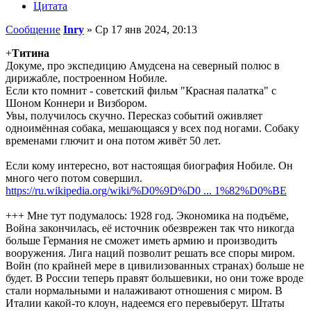
Цитата
Сообщение
Inry
»
Ср 17 янв 2024, 20:13
+
Титина
Докуме, про экспедицию Амудсена на северный полюс в
дирижабле, построенном Нобиле.
Если кто помнит - советский фильм "Красная палатка" с
Шоном Коннери и Визбором.
Увы, получилось скучно. Пересказ событий оживляет
одноимённая собака, мешающаяся у всех под ногами. Собаку
временами глючит и она потом живёт 50 лет.
Если кому интересно, вот настоящая биография Нобиле. Он
много чего потом совершил.
https://ru.wikipedia.org/wiki/%D0%9D%D0 ... 1%82%D0%BE
+++ Мне тут подумалось: 1928 год. Экономика на подъёме,
Война закончилась, её источник обезврежен так что никогда
больше Германия не сможет иметь армию и производить
вооружения. Лига наций позволит решать все споры миром.
Войн (по крайней мере в цивилизованных странах) больше не
будет. В России теперь правят большевики, но они тоже вроде
стали нормальными и налаживают отношения с миром. В
Италии какой-то клоун, надеемся его перевыберут. Штаты