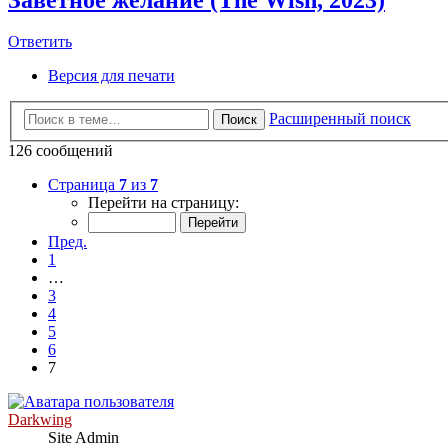
Ответить
Версия для печати
Расширенный поиск
Поиск
126 сообщений
Страница
7
из
7
Перейти на страницу:
Пред.
1
…
3
4
5
6
7
Darkwing
Site Admin