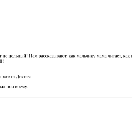
ет не цельный! Нам рассказывают, как мальчику мама читает, как
й!
проекта Диснея
лал по-своему.