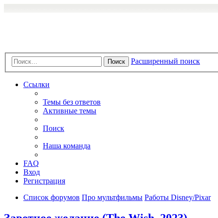
Расширенный поиск
Поиск
Ссылки
Темы без ответов
Активные темы
Поиск
Наша команда
FAQ
Вход
Регистрация
Список форумов
Про мультфильмы
Работы Disney/Pixar
Заветное желание (The Wish, 2023)