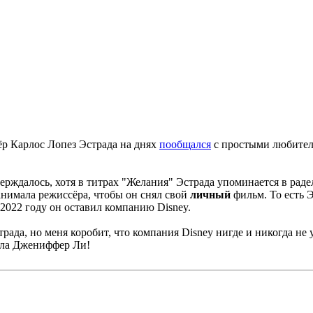
ёр Карлос Лопез Эстрада на днях
пообщался
с простыми любител
верждалось, хотя в титрах "Желания" Эстрада упоминается в рад
нанимала режиссёра, чтобы он снял свой
личный
фильм. То есть Э
 2022 году он оставил компанию Disney.
трада, но меня коробит, что компания Disney нигде и никогда не 
сала Джениффер Ли!