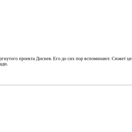
ергнутого проекта Диснея. Его до сих пор вспоминают. Сюжет ц
ади.