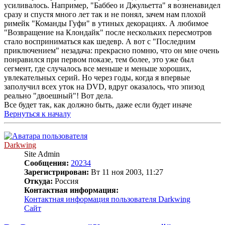
усиливалось. Например, "Баббео и Джульетта" я возненавидел
сразу и спустя много лет так и не понял, зачем нам плохой
римейк "Команды Гуфи" в утиных декорациях. А любимое
"Возвращение на Клондайк" после нескольких пересмотров
стало восприниматься как шедевр. А вот с "Последним
приключением" незадача: прекрасно помню, что он мне очень
понравился при первом показе, тем более, это уже был
сегмент, где случалось все меньше и меньше хороших,
увлекательных серий. Но через годы, когда я впервые
заполучил всех уток на DVD, вдруг оказалось, что эпизод
реально "двоешный"! Вот дела.
Все будет так, как должно быть, даже если будет иначе
Вернуться к началу
Darkwing
Site Admin
Сообщения:
20234
Зарегистрирован:
Вт 11 ноя 2003, 11:27
Откуда:
Россия
Контактная информация:
Контактная информация пользователя Darkwing
Сайт