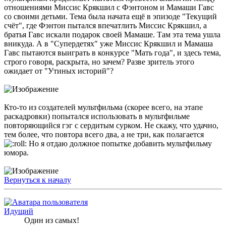
отношениями Миссис Крякшил с Фэнтоном и Мамаши Гавс
со своими детьми. Тема была начата ещё в эпизоде "Текущий
счёт", где Фэнтон пытался впечатлить Миссис Крякшил, а
братья Гавс искали подарок своей Мамаше. Там эта тема ушла
вникуда. А в "Супердетях" уже Миссис Крякшил и Мамаша
Гавс пытаются выиграть в конкурсе "Мать года", и здесь тема,
строго говоря, раскрыта, но зачем? Разве зритель этого
ожидает от "Утиных историй"?
Кто-то из создателей мультфильма (скорее всего, на этапе
раскадровки) попытался использовать в мультфильме
повторяющийся гэг с сердитым сурком. Не скажу, что удачно,
тем более, что повтора всего два, а не три, как полагается
Но я отдаю должное попытке добавить мультфильму
юмора.
Вернуться к началу
Идущий
Один из самых!