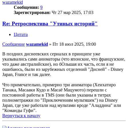
wazamekid
Сообщения:
9
Зарегистрирован:
Чт 27 мар 2025, 17:03
Re: Ретроспектива "Утиных историй"
Цитата
Сообщение
wazamekid
»
Пт 18 июл 2025, 19:00
В поздних диснеевских сериалах в принципе уже
указывались сами аниматоры (что японские, что французские,
что даже австралийские), но бОльшая их часть, если я не
ошибаюсь, были из зарубежных отделений "Дисней" - Disney
Japan, France и так далее.
Что примечательно, примерно три аниматора (Хеихатиро
Танака, Масааки Кудо и Масаё Мацумото) перешли с
постоянной работы в TMS (они были указаны в титрах
полнометражки по "Приключениям мультяшек") на Disney
Japan, где уже работали над мультами вроде "Аладдина" или
"Команды Гуфи".
Вернуться к началу