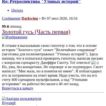
Re: Ретроспектива "Утиных историй"
Цитата
Сообщение
Darkwing
»
Вт 07 июл 2026, 16:54
99-й
эпизод.
Золотой гусь (Часть первая)
В отзыве я высказываю свою гипотезу о том, что в основе
истории "Золотого гуся" сюжет "Величайшее сокровище"
(заготовка для полнометражных "Утиных историй"). Здесь
напишу, что я попытался проверить гипотезу, написав письмо
с вопросом сценаристу Джеффри Скотту. Тот ответил!
Но, увы, без конкретики. Не опроверг и не подтвердил. Скотт
написал: "Мне жаль, но я понятия не имею". Я поблагодарил
его за потраченное на ответ время. Надо учесть, что на его
счету 600 сценариев мультфильмов, а над "Утиными
историями" он работал без малого 40 лет назад.
Вернуться к началу
Идущий