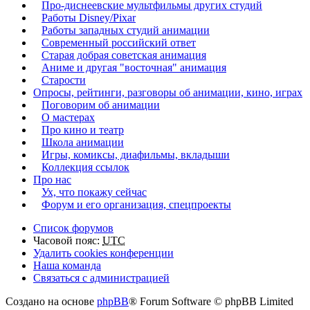
Про-диснеевские мультфильмы других студий
Работы Disney/Pixar
Работы западных студий анимации
Современный российский ответ
Старая добрая советская анимация
Аниме и другая "восточная" анимация
Старости
Опросы, рейтинги, разговоры об анимации, кино, играх
Поговорим об анимации
О мастерах
Про кино и театр
Школа анимации
Игры, комиксы, диафильмы, вкладыши
Коллекция ссылок
Про нас
Ух, что покажу сейчас
Форум и его организация, спецпроекты
Список форумов
Часовой пояс:
UTC
Удалить cookies конференции
Наша команда
Связаться с администрацией
Создано на основе
phpBB
® Forum Software © phpBB Limited