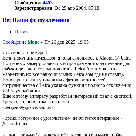
Сообщения:
4463
Зарегистрирован:
Вс 25 апр 2004, 05:18
Re: Наши фотоувлечения
Цитата
Сообщение
Макс
»
Пт 26 дек 2025, 19:05
Спасибо за примеры!
Если покупать камерафон я пока склоняюсь к Xiaomi 14 Ultra.
Во-первых камеру, объектив и программное обеспечение для
съёмки делали в сотрудничестве с Leica (понимаю, это
маркетинг, но всё равно шильдик Leica абы где не ставят).
Во-вторых среди уникальных фотовозможностей
сотрудничества с Leica указана функция полного отключения
ИИ улучшайзинга.
Ещё к этому аппарату разработан интересный хват с кнопкой.
Громоздко, но в этом что-то есть.
«Когда-нибудь - это сейчас»
«Время, потерянное с удовольствием, не считается потерянным.»
Джон Леннон
«Никогда не жалуйся на время, ибо ты для того и рожден, чтобы