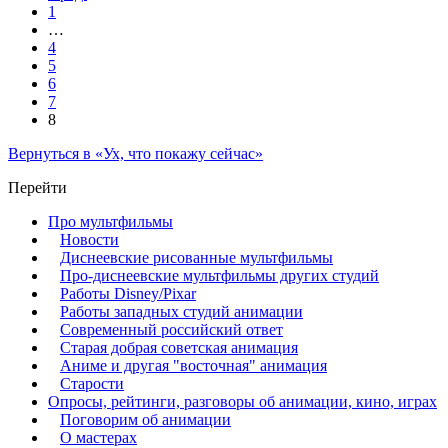
1
…
4
5
6
7
8
Вернуться в «Ух, что покажу сейчас»
Перейти
Про мультфильмы
Новости
Диснеевские рисованные мультфильмы
Про-диснеевские мультфильмы других студий
Работы Disney/Pixar
Работы западных студий анимации
Современный российский ответ
Старая добрая советская анимация
Аниме и другая "восточная" анимация
Старости
Опросы, рейтинги, разговоры об анимации, кино, играх
Поговорим об анимации
О мастерах