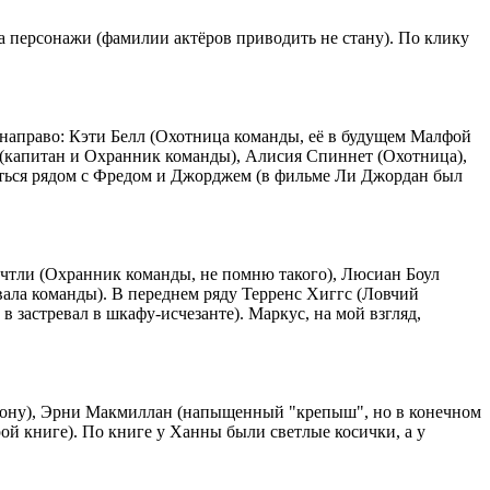
 за персонажи (фамилии актёров приводить не стану). По клику
 направо: Кэти Белл (Охотница команды, её в будущем Малфой
 (капитан и Охранник команды), Алисия Спиннет (Охотница),
еться рядом с Фредом и Джорджем (в фильме Ли Джордан был
ечтли (Охранник команды, не помню такого), Люсиан Боул
ала команды). В переднем ряду Терренс Хиггс (Ловчий
 застревал в шкафу-исчезанте). Маркус, на мой взгляд,
торону), Эрни Макмиллан (напыщенный "крепыш", но в конечном
рой книге). По книге у Ханны были светлые косички, а у