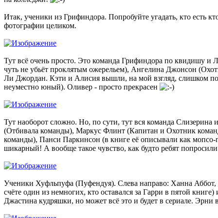
Итак, ученики из Грифиндора. Попробуйте угадать, кто есть кто
фотографии целиком.
Тут всё очень просто. Это команда Грифиндора по квидишу и 
чуть не убьёт проклятым ожерельем), Ангелина Джонсон (Охот
Ли Джордан. Кэти и Алисия вышли, на мой взгляд, слишком п
неуместно юный). Оливер - просто прекрасен
Тут наоборот сложно. Но, по сути, тут вся команда Слизерина
(Отбивала команды), Маркус Флинт (Капитан и Охотник коман
команды), Панси Паркинсон (в книге её описывали как мопсо-п
шикарный! А вообще такое чувство, как будто ребят попросили
Ученики Хуфльпуфа (Пуфендуя). Слева направо: Ханна Аббот, 
счёте один из немногих, кто оставался за Гарри в пятой книге
Джастина кудряшки, но может всё это и будет в сериале. Эрни