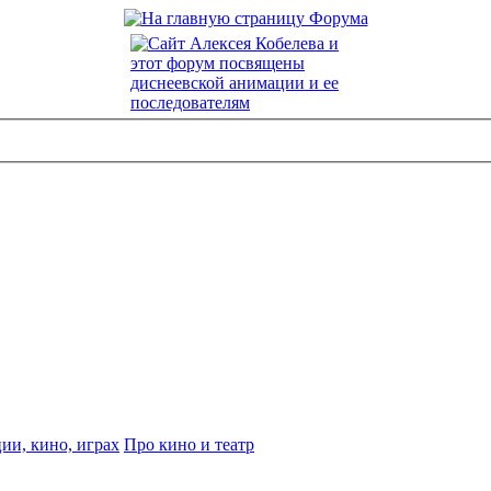
ии, кино, играх
Про кино и театр