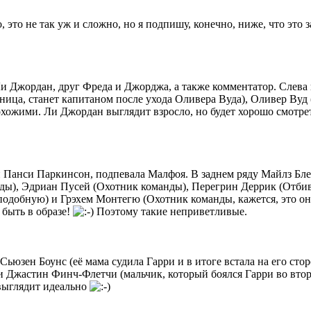
, это не так уж и сложно, но я подпишу, конечно, ниже, что это
Ли Джордан, друг Фреда и Джорджа, а также комментатор. Слева
ница, станет капитаном после ухода Оливера Вуда), Оливер Вуд
охожими. Ли Джордан выглядит взросло, но будет хорошо смотр
 и Панси Паркинсон, подпевала Малфоя. В заднем ряду Майлз Бл
ды), Эдриан Пусей (Охотник команды), Перегрин Деррик (Отбив
одобную) и Грэхем Монтегю (Охотник команды, кажется, это он в
 быть в образе!
Поэтому такие неприветливые.
Сьюзен Боунс (её мама судила Гарри и в итоге встала на его с
) и Джастин Финч-Флетчи (мальчик, который боялся Гарри во вто
 выглядит идеально