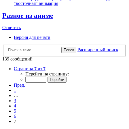
"восточная" анимация
Разное из аниме
Ответить
Версия для печати
Расширенный поиск
Поиск
139 сообщений
Страница
7
из
7
Перейти на страницу:
Пред.
1
…
3
4
5
6
7