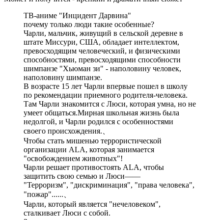
ТВ-аниме "Инцидент Дарвина"
почему только люди такие особенные?
Чарли, мальчик, живущий в сельской деревне в
штате Миссури, США, обладает интеллектом,
превосходящим человеческий, и физическими
способностями, превосходящими способности
шимпанзе "Хьюман зи" - наполовину человек,
наполовину шимпанзе.
В возрасте 15 лет Чарли впервые пошел в школу
по рекомендации приемного родителя-человека.
Там Чарли знакомится с Люси, которая умна, но не
умеет общаться.Мирная школьная жизнь была
недолгой, и Чарли родился с особенностями
своего происхождения.、
Чтобы стать мишенью террористической
организации ALA, которая занимается
"освобождением животных"!
Чарли решает противостоять ALA, чтобы
защитить свою семью и Люси——
"Терроризм", "дискриминация", "права человека",
"пожар"......、
Чарли, который является "нечеловеком",
сталкивает Люси с собой.