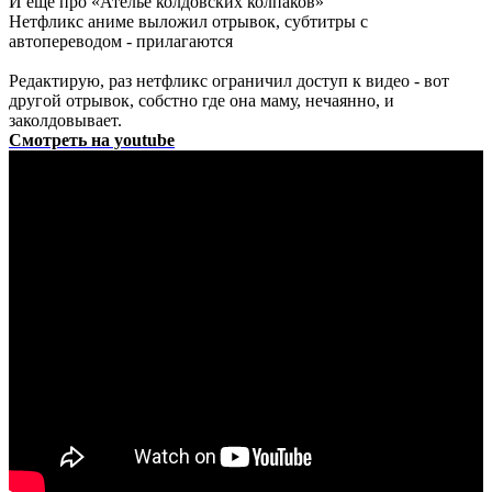
И еще про «Ателье колдовских колпаков»
Нетфликс аниме выложил отрывок, субтитры с
автопереводом - прилагаются
Редактирую, раз нетфликс ограничил доступ к видео - вот
другой отрывок, собстно где она маму, нечаянно, и
заколдовывает.
Смотреть на youtube