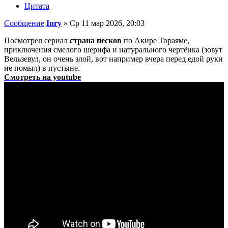
Цитата
Сообщение
Inry
»
Ср 11 мар 2026, 20:03
Посмотрел сериал
страна песков
по Акире Тораяме,
приключения смелого шерифа и натурального чертёнка (зовут
Вельзевул, он очень злой, вот например вчера перед едой руки
не помыл) в пустыне.
Смотреть на youtube