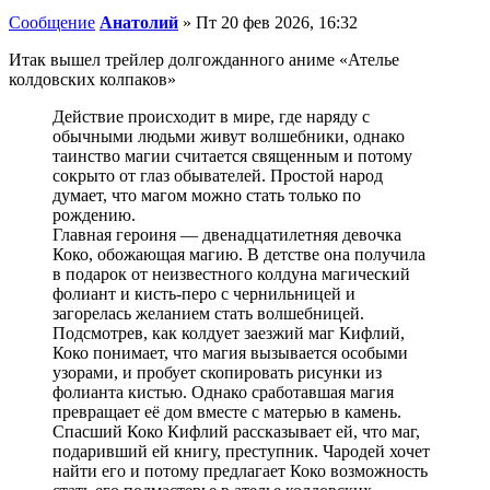
Сообщение
Анатолий
»
Пт 20 фев 2026, 16:32
Итак вышел трейлер долгожданного аниме «Ателье
колдовских колпаков»
Действие происходит в мире, где наряду с
обычными людьми живут волшебники, однако
таинство магии считается священным и потому
сокрыто от глаз обывателей. Простой народ
думает, что магом можно стать только по
рождению.
Главная героиня — двенадцатилетняя девочка
Коко, обожающая магию. В детстве она получила
в подарок от неизвестного колдуна магический
фолиант и кисть-перо с чернильницей и
загорелась желанием стать волшебницей.
Подсмотрев, как колдует заезжий маг Кифлий,
Коко понимает, что магия вызывается особыми
узорами, и пробует скопировать рисунки из
фолианта кистью. Однако сработавшая магия
превращает её дом вместе с матерью в камень.
Спасший Коко Кифлий рассказывает ей, что маг,
подаривший ей книгу, преступник. Чародей хочет
найти его и потому предлагает Коко возможность