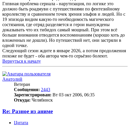
Глпвная проблема сериала - нарутизация, по логике это
должно быть роадмуви с путешествиями по фентезийному
королевству и сравнением точек зрения эльфов и людей. Но с
19 эпизода видим какую-то необходимость магического
состязания, где отряд разделяется и герои вынуждены
доказывать что их тибидох самый мощный. При этом всё
больше внимания отводится воспоминаниям (хорошо хоть до
вложенных не дошли). Но путешествий нет, они застряли в
одной точке.
Следующий сезон ждите в январе 2026, а потом продолжения
похоже не будет - оба автора чем-то серьёзно болеют.
Вернуться к началу
Анатолий
Ветеран
Сообщения:
2443
Зарегистрирован:
Вт 03 окт 2006, 06:35
Откуда:
Челябинск
Re: Разное из аниме
Цитата