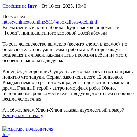
Сообщение
Inry
»
Вт 16 сен 2025, 19:40
Посмотрел
https://animego.online/5114-apokalipsis-otel.html
Впечатления: как от гибрида "Будет ласковый дождь" и
"Город", приправленного здоровой дозой абсурда.
То есть человечество вымерло (кое-кто улетел в космос), но
остался отель, обслуживаемый роботами. Которые ждут
возвращения людей, каждый день проверяя всё ли на месте,
особенно шапочки для душа.
Конец будет хороший. Существа, которых зовут енотианцами,
понятно что тануки. Сериал закончен, всего 12 эпизодов.
Каждый немного разного жанра, есть и детектив и комикс и
драма. Главный герой - антропоморфная робот Юкио,
исполняющая роль заместителя заведующего отелем и вообще
весьма человечная.
А всё же, зачем Хлюп-Хлюп заказал двухместный номер?
Вернуться к началу
Inry