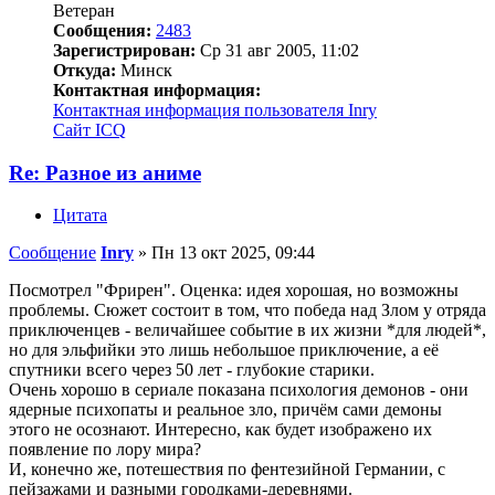
Ветеран
Сообщения:
2483
Зарегистрирован:
Ср 31 авг 2005, 11:02
Откуда:
Минск
Контактная информация:
Контактная информация пользователя Inry
Сайт
ICQ
Re: Разное из аниме
Цитата
Сообщение
Inry
»
Пн 13 окт 2025, 09:44
Посмотрел "Фрирен". Оценка: идея хорошая, но возможны
проблемы. Сюжет состоит в том, что победа над Злом у отряда
приключенцев - величайшее событие в их жизни *для людей*,
но для эльфийки это лишь небольшое приключение, а её
спутники всего через 50 лет - глубокие старики.
Очень хорошо в сериале показана психология демонов - они
ядерные психопаты и реальное зло, причём сами демоны
этого не осознают. Интересно, как будет изображено их
появление по лору мира?
И, конечно же, потешествия по фентезийной Германии, с
пейзажами и разными городками-деревнями.