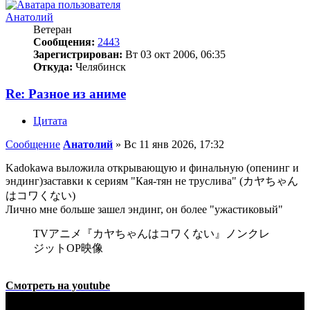
Анатолий
Ветеран
Сообщения:
2443
Зарегистрирован:
Вт 03 окт 2006, 06:35
Откуда:
Челябинск
Re: Разное из аниме
Цитата
Сообщение
Анатолий
»
Вс 11 янв 2026, 17:32
Kadokawa выложила открывающую и финальную (опенинг и
эндинг)заставки к сериям "Кая-тян не труслива" (カヤちゃん
はコワくない)
Лично мне больше зашел эндинг, он более "ужастиковый"
TVアニメ『カヤちゃんはコワくない』ノンクレ
ジットOP映像
Смотреть на youtube