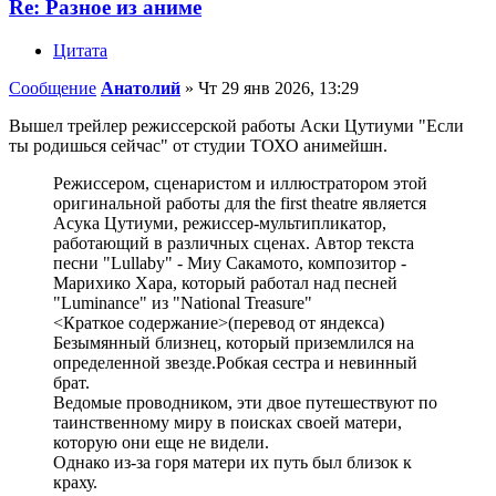
Re: Разное из аниме
Цитата
Сообщение
Анатолий
»
Чт 29 янв 2026, 13:29
Вышел трейлер режиссерской работы Аски Цутиуми "Если
ты родишься сейчас" от студии ТОХО анимейшн.
Режиссером, сценаристом и иллюстратором этой
оригинальной работы для the first theatre является
Асука Цутиуми, режиссер-мультипликатор,
работающий в различных сценах. Автор текста
песни "Lullaby" - Миу Сакамото, композитор -
Марихико Хара, который работал над песней
"Luminance" из "National Treasure"
<Краткое содержание>(перевод от яндекса)
Безымянный близнец, который приземлился на
определенной звезде.Робкая сестра и невинный
брат.
Ведомые проводником, эти двое путешествуют по
таинственному миру в поисках своей матери,
которую они еще не видели.
Однако из-за горя матери их путь был близок к
краху.