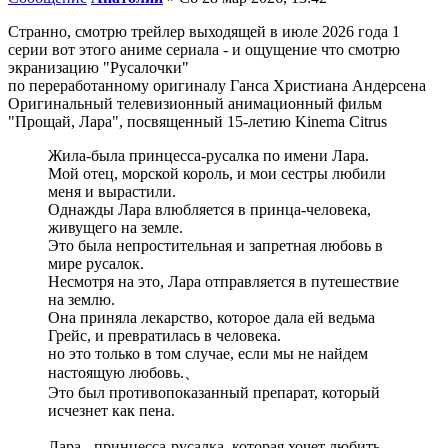
Странно, смотрю трейлер выходящей в июле 2026 года 1
серии вот этого аниме сериала - и ощущение что смотрю
экранизацию "Русалочки"
по переработанному оригиналу Ганса Христиана Андерсена
Оригинальный телевизионный анимационный фильм
"Прощай, Лара", посвященный 15-летию Kinema Citrus
Жила-была принцесса-русалка по имени Лара.
Мой отец, морской король, и мои сестры любили
меня и вырастили.
Однажды Лара влюбляется в принца-человека,
живущего на земле.
Это была непростительная и запретная любовь в
мире русалок.
Несмотря на это, Лара отправляется в путешествие
на землю.
Она приняла лекарство, которое дала ей ведьма
Грейс, и превратилась в человека.
но это только в том случае, если мы не найдем
настоящую любовь.、
Это был противопоказанный препарат, который
исчезнет как пена.
Лара - принцесса-русалка, которая хочет любить