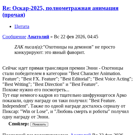
Re: Оскар-2025, полнометражная анимация
(прочая)
Цитата
Сообщение
Анатолий
»
Вс 22 фев 2026, 04:45
ZAK писал(а):
"Охотницы на демонов" не просто
конкурируют: это явный фаворит.
Сейчас идет прямая трансляция премии Энни - Охотницы
стали победителем в категории "Best Character Animation.
Feature"; "Best FX. Feature"; "Best Editorial"; "Best Voice Acting";
"Best Writing"; "Best Direction" и "Best Feature".
Похоже нужно его посмотреть...
Тут еще немного кадров из тщательно шифрующегося Арко
показали, одну награду он таки получил: "Best Feature.
Independent". Также по одной награде досталось сериалу от
Пиксар: "Win or Lose", и "Любовь смерть и роботы" получил
одну награду от Энни.
Спойлер: