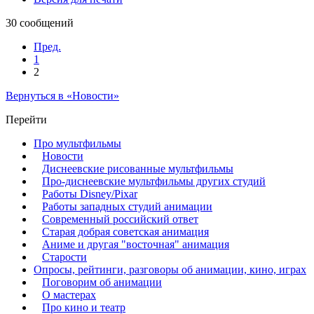
30 сообщений
Пред.
1
2
Вернуться в «Новости»
Перейти
Про мультфильмы
Новости
Диснеевские рисованные мультфильмы
Про-диснеевские мультфильмы других студий
Работы Disney/Pixar
Работы западных студий анимации
Современный российский ответ
Старая добрая советская анимация
Аниме и другая "восточная" анимация
Старости
Опросы, рейтинги, разговоры об анимации, кино, играх
Поговорим об анимации
О мастерах
Про кино и театр