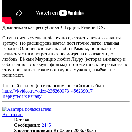
Доминиканская республика + Турция. Рeдкий DX.
Снят в очень смешанной технике, сюжет - поток сознания,
артхаус. Но расшифровывается достаточно легко: главная
героиня Оливия всю жизнь любит Рамона, но никак не
решается с ним встретиться,несмотря на его взаимную
любовь. Её сын Маурицио любит Лауру (которая аниматор и
собственно автор мультфильма), но тоже никак не решается в
этом признаться, такие вот глупые мужики, намёков не
понимают.
Полный фильм: (на испанском, английские сабы.)
https://vkvideo.ru/video-236269073_456239017
Вернуться к началу
Анатолий
Ветеран
Сообщения:
2445
Зарегистрирован:
Вт 03 окт 2006, 06:35