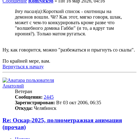
Сообщение
RomNick98
»
Пн 16 мар 2026, 04:16
Inry писал(а):
Короткий список - охотницы на
демонов вошли. Чё? Как этот, мягко говоря, шлак,
может с чем-то конкурировать кроме разве что
"волшебного домика Габби" (и то, а вдруг там
ирония?). Только матом ругаться.
Ну, как говорится, можно "разбежаться и прыгнуть со скалы".
По крайней мере, вам.
Вернуться к началу
Анатолий
Ветеран
Сообщения:
2445
Зарегистрирован:
Вт 03 окт 2006, 06:35
Откуда:
Челябинск
Re: Оскар-2025, полнометражная анимация
(прочая)