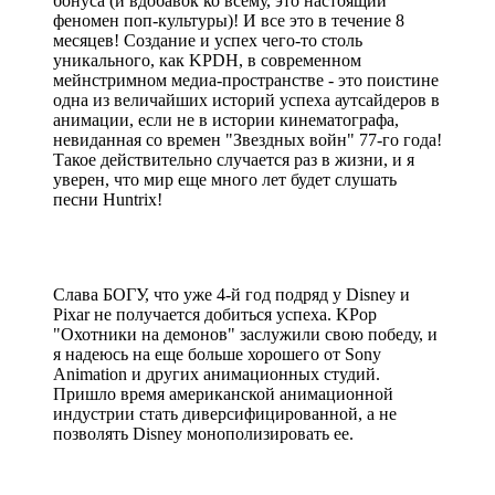
бонуса (и вдобавок ко всему, это настоящий
феномен поп-культуры)! И все это в течение 8
месяцев! Создание и успех чего-то столь
уникального, как KPDH, в современном
мейнстримном медиа-пространстве - это поистине
одна из величайших историй успеха аутсайдеров в
анимации, если не в истории кинематографа,
невиданная со времен "Звездных войн" 77-го года!
Такое действительно случается раз в жизни, и я
уверен, что мир еще много лет будет слушать
песни Huntrix!
Слава БОГУ, что уже 4-й год подряд у Disney и
Pixar не получается добиться успеха. KPop
"Охотники на демонов" заслужили свою победу, и
я надеюсь на еще больше хорошего от Sony
Animation и других анимационных студий.
Пришло время американской анимационной
индустрии стать диверсифицированной, а не
позволять Disney монополизировать ее.