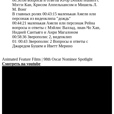
00:30:08 вопросы и ответы KPop Demon Hunters с
Мэгги Кан, Крисом Аппельхансом и Мишель Л.
М. Вонг
В главных ролях 00:43:15 маленькая Амели или
персонаж из видеоклипа "дождь"
00:44:21 маленькая Амели или персонаж Рейна
вопросы и ответы с Мэйлис Валлад, лиан-Чо Хан,
Нидией Сантьяго и Анри Магалоном
00:58:36 Зверополис 2, видеоклип
01: 00:43 Зверополис 2 Вопросы и ответы с
Джаредом Бушем и Иветт Мерино
Animated Feature Films | 98th Oscar Nominee Spotlight
Смотреть на youtube