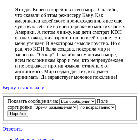
Это для Кореи и корейцев всего мира. Спасибо,
что сказали об этом режиссеру Кану. Как
американец корейского происхождения, я все еще
чувствую себя не в своей тарелке во многих частях
Америки. А потом я вижу, как дети смотрят KDH
в залах ожидания аэропортов по всей стране. Это
меня утешает. В некотором смысле грустно. Но я
рад, что KDH была создана, покорила мир и
завоевала "Оскар". Спасибо всем детям в мире,
всем поклонникам kpop и тем, кто непредубежден
и не возражает против языков, отличных от
английского. Мир создан для тех, кто умеет
принимать. Да здравствует молодое поколение!
Вернуться к началу
Показать сообщения за:
Поле
сортировки
Ответить
Версия для печати