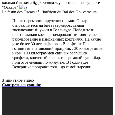
какими блюдами будет угощать участников на фуршете
"Оскара"
Le festin des Oscars : à l’intérieur du Bal des Gouverneurs
После церемонии вручения премии Оскар
отправляйтесь на бал гувернёров, самый
эксклюзивный ужин в Голливуде. Победители
пьют шампанское, а разочарованные топят свое
разочарование в изысканных коктейлях. На кухне
уже более 30 лет шеф-повар Вольфганг Пак
готовит впечатляющий праздник : 30 килограммов
икры, 100 килограммов свиных ребрышек,
трюфели, копченый лосось и огромный суши-бар,
приготовленный по минутам. В Голливуде
Вечеринка продолжается... до самой тарелки
З-минутное видео
Смотреть на youtube