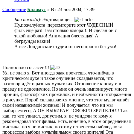
Сообщение
Баламут
»
Вт 23 ноя 2004, 17:39
Бин писал(а):
Эх,товарищи...
Ну,пожалуйста ,пересмторите этот ЧУДЕСНЫЙ
филь ещё раз! Там столько юмора!!! И сделан он с
такой любовью! Анимация блестящая! А
бэграунды какие!
А все Лондонские студии от него просто без ума!
Полностью согласен!!!
Ух, не знаю я. Вот иногда эдак прочтешь, что-нибудь в
критическом духе и такое очучение складывается, что
разговор идёт о разных мультиках. Отношение к нему и в
правду не однозначное. Но мне он очень импонирует, много
иронии, философских прожилок, и необычности отображения
в рисунке. Порой складывается мнение, что этот мульт живёт
своей независимой жизнью! И получается, что ни мы
выбираем его, А ОН ВЫБИРАЕТ СВОЕГО ЗРИТЕЛЯ!!! Так
как, то что увидел, допустим, я, не увидели те кому я
рекомендовал этот фильм. Есть, конечно, в этом определённая
мистика, но я не мистик, поэтому с трепетом наблюдаю за
процессом выбора мультфильмом своего зрителя! Эта