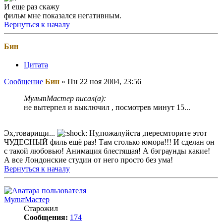
И еще раз скажу
фильм мне показался негативным.
Вернуться к началу
Бин
Цитата
Сообщение
Бин
»
Пн 22 ноя 2004, 23:56
МультМастер писал(а):
не вытерпел и выключил , посмотрев минут 15...
Эх,товарищи...
Ну,пожалуйста ,пересмторите этот
ЧУДЕСНЫЙ филь ещё раз! Там столько юмора!!! И сделан он
с такой любовью! Анимация блестящая! А бэграунды какие!
А все Лондонские студии от него просто без ума!
Вернуться к началу
МультМастер
Старожил
Сообщения:
174