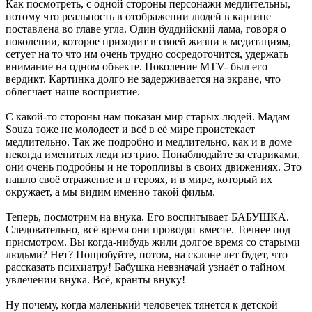
Как посмотреть, с одной стороны персонажи медлительны,
потому что реальность в отображении людей в картине
поставлена во главе угла. Один буддийский лама, говоря о
поколении, которое приходит в своей жизни к медитациям,
сетует на то что им очень трудно сосредоточится, удержать
внимание на одном объекте. Поколение MTV- был его
вердикт. Картинка долго не задерживается на экране, что
облегчает наше восприятие.
С какой-то стороны нам показан мир старых людей. Мадам
Souza тоже не молодеет и всё в её мире проистекает
медлительно. Так же подробно и медлительно, как и в доме
некогда именитых леди из трио. Понаблюдайте за стариками,
они очень подробны и не торопливы в своих движениях. Это
нашло своё отражение и в героях, и в мире, который их
окружает, а мы видим именно такой фильм.
Теперь, посмотрим на внука. Его воспитывает БАБУШКА.
Следовательно, всё время они проводят вместе. Точнее под
присмотром. Вы когда-нибудь жили долгое время со старыми
людьми? Нет? Попробуйте, потом, на склоне лет будет, что
рассказать психиатру! Бабушка невзначай узнаёт о тайном
увлечении внука. Всё, кранты внуку!
Ну почему, когда маленький человечек тянется к детской