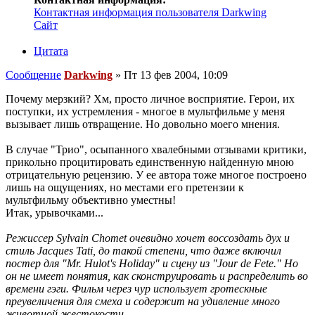
Контактная информация пользователя Darkwing
Сайт
Цитата
Сообщение
Darkwing
»
Пт 13 фев 2004, 10:09
Почему мерзкий? Хм, просто личное восприятие. Герои, их
поступки, их устремления - многое в мультфильме у меня
вызывает лишь отвращение. Но довольно моего мнения.
В случае "Трио", осыпанного хвалебными отзывами критики,
прикольно процитировать единственную найденную мною
отрицательную рецензию. У ее автора тоже многое построено
лишь на ощущениях, но местами его претензии к
мультфильму объективно уместны!
Итак, урывочками...
Режиссер Sylvain Chomet очевидно хочет воссоздать дух и
стиль Jacques Tati, до такой степени, что даже включил
постер для "Mr. Hulot's Holiday" и сцену из "Jour de Fete." Но
он не имеет понятия, как сконструировать и распределить во
времени гэги. Фильм через чур использует гротескные
преувеличения для смеха и содержит на удивление много
животной жестокости.