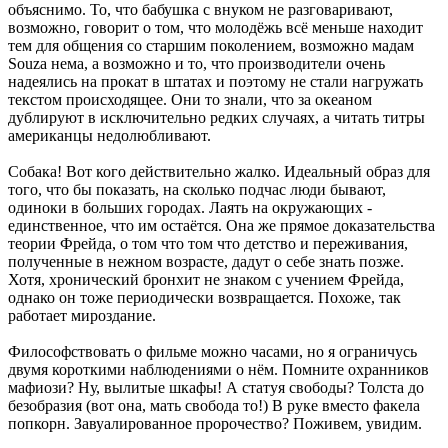
объяснимо. То, что бабушка с внуком не разговаривают,
возможно, говорит о том, что молодёжь всё меньше находит
тем для общения со старшим поколением, возможно мадам
Souza нема, а возможно и то, что производители очень
надеялись на прокат в штатах и поэтому не стали нагружать
текстом происходящее. Они то знали, что за океаном
дублируют в исключительно редких случаях, а читать титры
американцы недолюбливают.
Собака! Вот кого действительно жалко. Идеальный образ для
того, что бы показать, на сколько подчас люди бывают,
одиноки в больших городах. Лаять на окружающих -
единственное, что им остаётся. Она же прямое доказательства
теории Фрейда, о том что том что детство и переживания,
полученные в нежном возрасте, дадут о себе знать позже.
Хотя, хронический бронхит не знаком с учением Фрейда,
однако он тоже периодически возвращается. Похоже, так
работает мироздание.
Философствовать о фильме можно часами, но я ограничусь
двумя короткими наблюдениями о нём. Помните охранников
мафиози? Ну, вылитые шкафы! А статуя свободы? Толста до
безобразия (вот она, мать свобода то!) В руке вместо факела
попкорн. Завуалированное пророчество? Поживем, увидим.