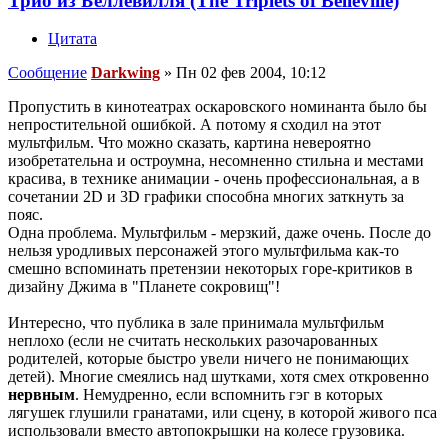
Трио из Беллевилля (The Triplets of Belleville)
Цитата
Сообщение
Darkwing
»
Пн 02 фев 2004, 10:12
Пропустить в кинотеатрах оскаровского номинанта было бы
непростительной ошибкой. А потому я сходил на этот
мультфильм. Что можно сказать, картина невероятно
изобретательна и остроумна, несомненно стильна и местами
красива, в технике анимации - очень профессиональная, а в
сочетании 2D и 3D графики способна многих заткнуть за
пояс.
Одна проблема. Мультфильм - мерзкий, даже очень. После до
нельзя уродливых персонажей этого мультфильма как-то
смешно вспоминать претензии некоторых горе-критиков в
дизайну Джима в "Планете сокровищ"!
Интересно, что публика в зале принимала мультфильм
неплохо (если не считать нескольких разочарованных
родителей, которые быстро увели ничего не понимающих
детей). Многие смеялись над шутками, хотя смех откровенно
нервным
. Немудренно, если вспомнить гэг в которых
лягушек глушили гранатами, или сцену, в которой живого пса
использовали вместо автопокрышки на колесе грузовика.