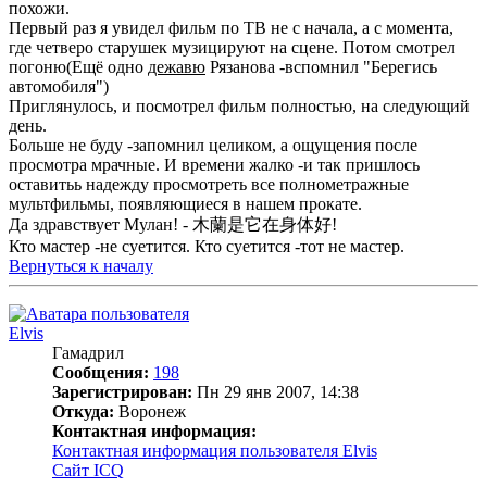
похожи.
Первый раз я увидел фильм по ТВ не с начала, а с момента,
где четверо старушек музицируют на сцене. Потом смотрел
погоню(Ещё одно
дежавю
Рязанова -вспомнил "Берегись
автомобиля")
Приглянулось, и посмотрел фильм полностью, на следующий
день.
Больше не буду -запомнил целиком, а ощущения после
просмотра мрачные. И времени жалко -и так пришлось
оставитьь надежду просмотреть все полнометражные
мультфильмы, появляющиеся в нашем прокате.
Да здравствует Мулан! - 木蘭是它在身体好!
Кто мастер -не суетится. Кто суетится -тот не мастер.
Вернуться к началу
Elvis
Гамадрил
Сообщения:
198
Зарегистрирован:
Пн 29 янв 2007, 14:38
Откуда:
Воронеж
Контактная информация:
Контактная информация пользователя Elvis
Сайт
ICQ