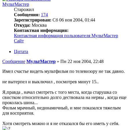
МультМастер
Старожил
Сообщения:
174
Зарегистрирован:
Сб 06 ноя 2004, 01:44
Откуда:
Москва
Контактная информация:
Контактная информация пользователя МультМастер
Сайт
Цитата
Сообщение
МультМастер
»
Пн 22 ноя 2004, 22:48
Имел счастье видеть мультфильм по телевизору не так давно.
не вытерпел и выключил , посмотрев минут 15..
Я,правда , начал смотреть с того места, когда старушка со
свистком относительно долго дествовала на нервы , когда еще
проколась шина...
Фильм мрачный, нединамичный, и мне показался тяжелым
для восприятия.
Хотя смотреть можно и я не отказался бы его иметь у себя.