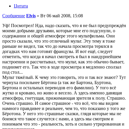
Цитата
Сообщение
Elvis
»
Вт 06 май 2008, 15:08
Уф! Посмотрел! Нда, надо сказать, что я не был предупреждён
моими добрыми друзьями, которые мне его подсунули, о
содержании и общей атмосфере этого мультфильма. Они
просто сказали, что это отличный мульт. Эту тему я тоже
раньше не видел, так что до начала просмотра терялся в
догадках что нам готовят французы. И вот ещё, следует
отметить, что когда я начал смотреть я был в наидурнейшем
настроении и рассчитывал, что мульт, как это обычно бывает,
поднимет его. Так что в ходе просмотра я медленно сползал
под стол...
Мульт тяжёлый. К чему это говорить, это и так все знают? Тут
чернуха посильнее Бёртона (а так же Бартона, Буртона,
Бертона и остальных переводов его фамилии). У того всё
жутко и кроваво, но живо и весело. А здесь именно давящая
атмосфера, гнетущая, прижимающая зрителя к полу. Страшно.
Очень страшно. И самое страшное - что всё, что мы видим
намного правдивее и реальнее, чем то, что показано у того же
Бёротона. У него это страшные сказки, глядя которые мы не
боимся что такое случится с нами, а здесь мы смотрим и
понимаем что это - реальность, хоть и сильно утрированная и