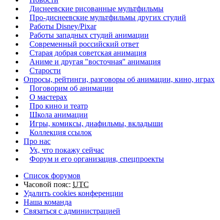
Диснеевские рисованные мультфильмы
Про-диснеевские мультфильмы других студий
Работы Disney/Pixar
Работы западных студий анимации
Современный российский ответ
Старая добрая советская анимация
Аниме и другая "восточная" анимация
Старости
Опросы, рейтинги, разговоры об анимации, кино, играх
Поговорим об анимации
О мастерах
Про кино и театр
Школа анимации
Игры, комиксы, диафильмы, вкладыши
Коллекция ссылок
Про нас
Ух, что покажу сейчас
Форум и его организация, спецпроекты
Список форумов
Часовой пояс:
UTC
Удалить cookies конференции
Наша команда
Связаться с администрацией