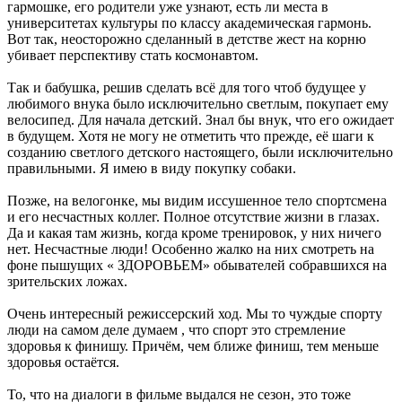
гармошке, его родители уже узнают, есть ли места в
университетах культуры по классу академическая гармонь.
Вот так, неосторожно сделанный в детстве жест на корню
убивает перспективу стать космонавтом.
Так и бабушка, решив сделать всё для того чтоб будущее у
любимого внука было исключительно светлым, покупает ему
велосипед. Для начала детский. Знал бы внук, что его ожидает
в будущем. Хотя не могу не отметить что прежде, её шаги к
созданию светлого детского настоящего, были исключительно
правильными. Я имею в виду покупку собаки.
Позже, на велогонке, мы видим иссушенное тело спортсмена
и его несчастных коллег. Полное отсутствие жизни в глазах.
Да и какая там жизнь, когда кроме тренировок, у них ничего
нет. Несчастные люди! Особенно жалко на них смотреть на
фоне пышущих « ЗДОРОВЬЕМ» обывателей собравшихся на
зрительских ложах.
Очень интересный режиссерский ход. Мы то чуждые спорту
люди на самом деле думаем , что спорт это стремление
здоровья к финишу. Причём, чем ближе финиш, тем меньше
здоровья остаётся.
То, что на диалоги в фильме выдался не сезон, это тоже