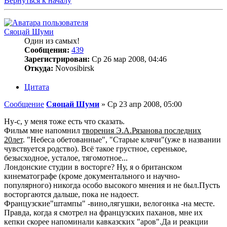
Вернуться к началу
Сяоцай Шуми
Один из самых!
Сообщения:
439
Зарегистрирован:
Ср 26 мар 2008, 04:46
Откуда:
Novosibirsk
Цитата
Сообщение
Сяоцай Шуми
»
Ср 23 апр 2008, 05:00
Ну-с, у меня тоже есть что сказать.
Фильм мне напомнил
творения Э.А.Рязанова последних
20лет
. "Небеса обетованные", "Старые клячи"(уже в названии
чувствуется родство). Всё такое грустное, серенькое,
безысходное, усталое, тягомотное...
Лондонские студии в восторге? Ну, я о британском
кинематографе (кроме документального и научно-
популярного) никогда особо высокого мнения и не был.Пусть
восторгаются дальше, пока не надоест.
Французские"штампы" -вино,лягушки, велогонка -на месте.
Правда, когда я смотрел на французских паханов, мне их
кепки скорее напоминали кавказских "аров".Да и реакции