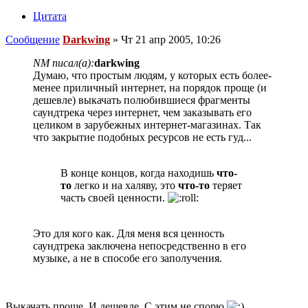
Цитата
Сообщение
Darkwing
»
Чт 21 апр 2005, 10:26
NM писал(а):
darkwing
Думаю, что простым людям, у которых есть более-
менее приличный интернет, на порядок проще (и
дешевле) выкачать полюбившиеся фрагменты
саундтрека через интернет, чем заказывать его
целиком в зарубежных интернет-магазинах. Так
что закрытие подобных ресурсов не есть гуд...
В конце концов, когда находишь
что-
то
легко и на халяву, это
что-то
теряет
часть своей ценности.
Это для кого как. Для меня вся ценность
саундтрека заключена непосредственно в его
музыке, а не в способе его заполучения.
Выкачать проще. И дешевле. С этим не спорю