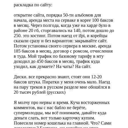
раскладка по сайту:
открытие сайта, порядка 50-ти альбомов для
начала, аренда места на серваке в корее 100 баксов
в месяц. Через полгода, когда уже на харде було в
районе 20 гб, сторгавались на 140, потом дошло до
250. это хостинг. Потом наезд от ifpi, и корейцы
сказали сразу и без вариантов: закрывайте сайт.
Потом установка своего сервера в москве, аренда
185 баксов в месяц, договор с ромсом, отчисления
в туда. Мой трафик по базовому тарифу в мту
доходил до 450 баксов в месяц, трафик куда
уходил, как думаете? На чаты? На сайт.
Диски. все прекрасно знают, стоят они 12-20
баксов штука. Пиратки у меня очень мало. Наезд
на пару треков в русском разделе мне обошёлся в
20 тысяч рублей (русских)
Я молчу про нервы и время. Куча восторженных
комментов, вы с нас бабло не берёте,
супермолодцы, мы всё понимаем, давайте куда
деньги слать, вот только карточку купим.
Повесили номер кошелька на главной. Что? Сами