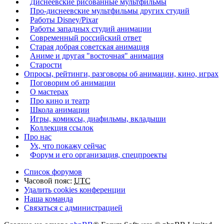
Диснеевские рисованные мультфильмы
Про-диснеевские мультфильмы других студий
Работы Disney/Pixar
Работы западных студий анимации
Современный российский ответ
Старая добрая советская анимация
Аниме и другая "восточная" анимация
Старости
Опросы, рейтинги, разговоры об анимации, кино, играх
Поговорим об анимации
О мастерах
Про кино и театр
Школа анимации
Игры, комиксы, диафильмы, вкладыши
Коллекция ссылок
Про нас
Ух, что покажу сейчас
Форум и его организация, спецпроекты
Список форумов
Часовой пояс:
UTC
Удалить cookies конференции
Наша команда
Связаться с администрацией