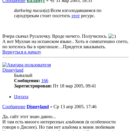
Сообщение
Баламут
»
Чт 31 мар 2005, 18:51
darkwing писал(а):
Всем изголодавшимся по
саундтрекам стоит посетить
этот
ресурс.
Вчера скачал Русалочку. Вроде ничего. Получилось.
А вот Муллан на испанском языке.. Хоть и симпатишно спето,
но хотелось бы в оригинале…Придется заказывать.
Вернуться к началу
Disneyland
Бывалый
Сообщения:
166
Зарегистрирован:
Пт 18 мар 2005, 09:41
Цитата
Сообщение
Disneyland
»
Ср 13 апр 2005, 17:46
Да, сайт этот знаю давно...
И там есть мноого интересных альбомов (в особенности
говоря о Диснее). Но там нет альбома к моим любимым