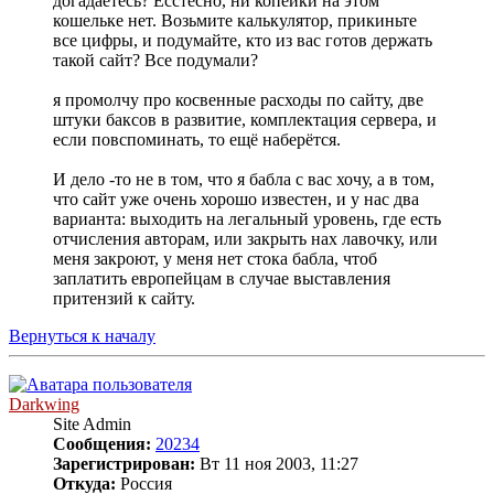
догадаетесь? Есстесно, ни копейки на этом
кошельке нет. Возьмите калькулятор, прикиньте
все цифры, и подумайте, кто из вас готов держать
такой сайт? Все подумали?
я промолчу про косвенные расходы по сайту, две
штуки баксов в развитие, комплектация сервера, и
если повспоминать, то ещё наберётся.
И дело -то не в том, что я бабла с вас хочу, а в том,
что сайт уже очень хорошо известен, и у нас два
варианта: выходить на легальный уровень, где есть
отчисления авторам, или закрыть нах лавочку, или
меня закроют, у меня нет стока бабла, чтоб
заплатить европейцам в случае выставления
притензий к сайту.
Вернуться к началу
Darkwing
Site Admin
Сообщения:
20234
Зарегистрирован:
Вт 11 ноя 2003, 11:27
Откуда:
Россия