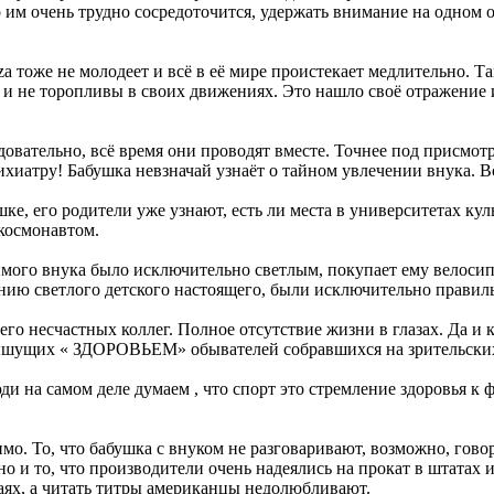
то им очень трудно сосредоточится, удержать внимание на одном 
a тоже не молодеет и всё в её мире проистекает медлительно. Т
 и не торопливы в своих движениях. Это нашло своё отражение и
вательно, всё время они проводят вместе. Точнее под присмот
сихиатру! Бабушка невзначай узнаёт о тайном увлечении внука. В
шке, его родители уже узнают, есть ли места в университетах ку
 космонавтом.
имого внука было исключительно светлым, покупает ему велосипе
данию светлого детского настоящего, были исключительно прави
го несчастных коллег. Полное отсутствие жизни в глазах. Да и к
пышущих « ЗДОРОВЬЕМ» обывателей собравшихся на зрительски
и на самом деле думаем , что спорт это стремление здоровья к
нимо. То, что бабушка с внуком не разговаривают, возможно, гов
о и то, что производители очень надеялись на прокат в штатах 
чаях, а читать титры американцы недолюбливают.