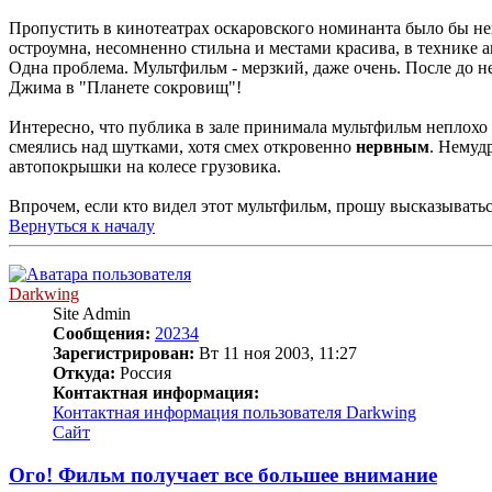
Пропустить в кинотеатрах оскаровского номинанта было бы неп
остроумна, несомненно стильна и местами красива, в технике а
Одна проблема. Мультфильм - мерзкий, даже очень. После до 
Джима в "Планете сокровищ"!
Интересно, что публика в зале принимала мультфильм неплохо
смеялись над шутками, хотя смех откровенно
нервным
. Немуд
автопокрышки на колесе грузовика.
Впрочем, если кто видел этот мультфильм, прошу высказывать
Вернуться к началу
Darkwing
Site Admin
Сообщения:
20234
Зарегистрирован:
Вт 11 ноя 2003, 11:27
Откуда:
Россия
Контактная информация:
Контактная информация пользователя Darkwing
Сайт
Ого! Фильм получает все большее внимание