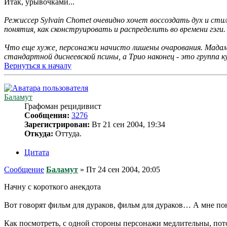
Итак, урывочками...
Режиссер Sylvain Chomet очевидно хочет воссоздать дух и стиль 
понятия, как сконструировать и распределить во времени гэги
Что еще хуже, персонажи начисто лишены очарования. Мадам 
стандартной диснеевской псины, а Трио наконец - это группа
Вернуться к началу
Баламут
Графоман рецидивист
Сообщения:
3276
Зарегистрирован:
Вт 21 сен 2004, 19:34
Откуда:
Оттуда.
Цитата
Сообщение
Баламут
»
Пт 24 сен 2004, 20:05
Начну с короткого анекдота
Вот говорят фильм для дураков, фильм для дураков… А мне по
Как посмотреть, с одной стороны персонажи медлительны, пото