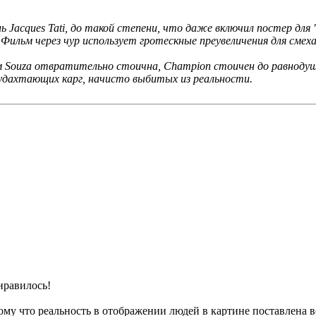
Jacques Tati, до такой степени, что даже включил постер для "Mr
. Фильм через чур использует гротескные преувеличения для см
Souza отвратительно стоична, Champion стоичен до равнодуши
 кудахтающих карг, начисто выбитых из реальности.
нравилось!
му что реальность в отображении людей в картине поставлена во