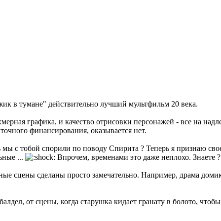
Ежик в тумане" действительно лучший мультфильм 20 века.
хмерная графика, и качество отрисовки персонажей - все на над
точного финансирования, оказывается нет.
ь мы с тобой спорили по поводу Спирита ? Теперь я признаю св
ные ...
Впрочем, временами это даже неплохо. Знаете ? 
ьные сцены сделаны просто замечательно. Например, драма домика
лдел, от сцены, когда старушка кидает гранату в болото, чтобы