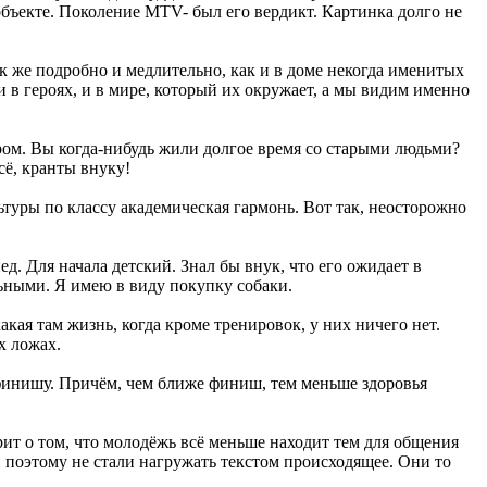
объекте. Поколение MTV- был его вердикт. Картинка долго не
ак же подробно и медлительно, как и в доме некогда именитых
 в героях, и в мире, который их окружает, а мы видим именно
ром. Вы когда-нибудь жили долгое время со старыми людьми?
сё, кранты внуку!
льтуры по классу академическая гармонь. Вот так, неосторожно
д. Для начала детский. Знал бы внук, что его ожидает в
льными. Я имею в виду покупку собаки.
акая там жизнь, когда кроме тренировок, у них ничего нет.
х ложах.
 финишу. Причём, чем ближе финиш, тем меньше здоровья
орит о том, что молодёжь всё меньше находит тем для общения
и поэтому не стали нагружать текстом происходящее. Они то