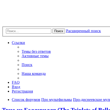
Расширенный поиск
Поиск
Ссылки
Темы без ответов
Активные темы
Поиск
Наша команда
FAQ
Вход
Регистрация
Список форумов
Про мультфильмы
Про-диснеевские мул
Трио из Беллевилля (The Triplets of Belle