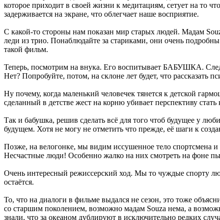
которое приходит в своей жизни к медитациям, сетует на то ч
задерживается на экране, что облегчает наше восприятие.
С какой-то стороны нам показан мир старых людей. Мадам Souz
леди из трио. Понаблюдайте за стариками, они очень подробны
такой фильм.
Теперь, посмотрим на внука. Его воспитывает БАБУШКА. Следо
Нет? Попробуйте, потом, на склоне лет будет, что рассказать п
Ну почему, когда маленький человечек тянется к детской гармо
сделанный в детстве жест на корню убивает перспективу стать
Так и бабушка, решив сделать всё для того чтоб будущее у люб
будущем. Хотя не могу не отметить что прежде, её шаги к соз
Позже, на велогонке, мы видим иссушенное тело спортсмена и е
Несчастные люди! Особенно жалко на них смотреть на фоне 
Очень интересный режиссерский ход. Мы то чуждые спорту люд
остаётся.
То, что на диалоги в фильме выдался не сезон, это тоже объяс
со старшим поколением, возможно мадам Souza нема, а возможн
знали, что за океаном дублируют в исключительно редких слу