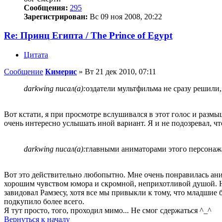
Сообщения:
295
Зарегистрирован:
Вс 09 ноя 2008, 20:22
Re: Принц Египта / The Prince of Egypt
Цитата
Сообщение
Кимерис
»
Вт 21 дек 2010, 07:11
darkwing писал(а):
оздатели мультфильма не сразу решили,
Вот кстати, я при просмотре вслушивался в этот голос и размыш
очень интересно услышать иной вариант. Я и не подозревал, ч
darkwing писал(а):
главными аниматорами этого персонажа
Вот это действительно любопытно. Мне очень понравилась аним
хорошим чувством юмора и скромной, неприхотливой душой. Ну,
завидовал Рамзесу, хотя все мы привыкли к тому, что младшие 
подкупило более всего.
Я тут просто, того, проходил мимо... Не смог сдержаться ^_^
Вернуться к началу