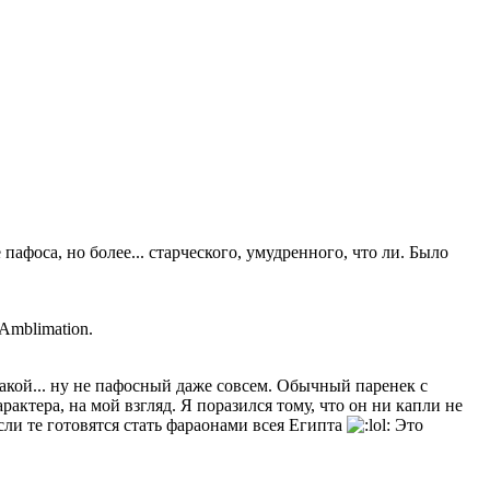
пафоса, но более... старческого, умудренного, что ли. Было
Amblimation.
акой... ну не пафосный даже совсем. Обычный паренек с
ктера, на мой взгляд. Я поразился тому, что он ни капли не
сли те готовятся стать фараонами всея Египта
Это