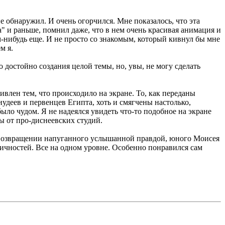
е обнаружил. И очень огорчился. Мне показалось, что эта
а" и раньше, помнил даже, что в нем очень красивая анимация и
м-нибудь еще. И не просто со знакомым, который кивнул бы мне
м я.
о достойно создания целой темы, но, увы, не могу сделать
ивлен тем, что происходило на экране. То, как переданы
удеев и первенцев Египта, хоть и смягчены настолько,
было чудом. Я не надеялся увидеть что-то подобное на экране
ы от про-диснеевских студий.
ри возвращении напуганного услышанной правдой, юного Моисея
личностей. Все на одном уровне. Особенно понравился сам