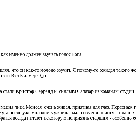
 как именно должен звучать голос Бога.
лял, что он как-то молодо звучит. Я почему-то ожидал такого же 
то это Вэл Килмер О_о
 стали Кристоф Серранд и Уилльям Салазар из команды студии 
ация лица Моисея, очень живая, приятная для глаз. Персонаж т
 а после уже молодой мужчина, мало изменившийся в плане хара
братья всегда питают некоторую неприязнь старшим - особенно е