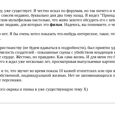
 уже существует. Я честно искал по форумам, но так ничего и н
е совсем недавно, буквально дня два тому назад. Я видел "Принц
хом мультфильма настолько, что живо захотел обсудить его с ке
ми людьми, для которых это
фильм
. Надеюсь, вы понимаете, о че
ет. Я бы очень хотел показать что-нибудь интересное, такое, чт
.
истианству (не будем вдаваться в подробности), был приятно уд
мелость создателей - показанные сцены с убийством младенцев и
 сердце. Жестоко, но правдиво. Как сама жизнь. И для меня это 
его я ждал уже несколько лет, просматривая выпускаемые картин
 и то, что звучит во время показа 10 казней египетских или п
й собственной, индивидуальной жизнью. Нет не запоминающихся 
е персонажи.
ового окрика и пинка в уже существующую тему Х)