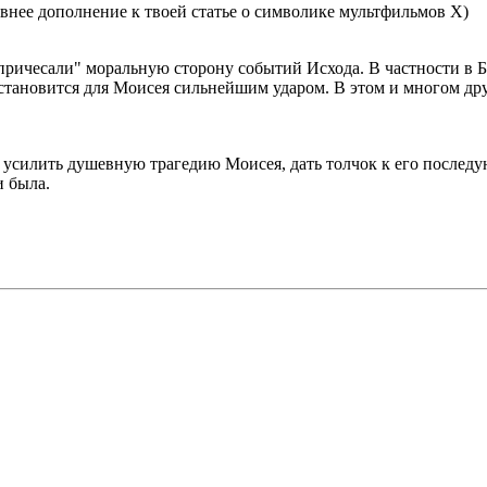
внее дополнение к твоей статье о символике мультфильмов Х)
ричесали" моральную сторону событий Исхода. В частности в Б
тановится для Моисея сильнейшим ударом. В этом и многом друг
ь усилить душевную трагедию Моисея, дать толчок к его послед
и была.