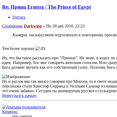
Re: Принц Египта / The Prince of Egypt
Цитата
Сообщение
Darkwing
»
Пн 20 дек 2010, 22:23
Кимерис писал(а):
меня подтолкнуло к повторному просмо
Тем более хорошо
Ну, что бы такое рассказать про "Принца". Не знаю, в курсе л
идеи. Например, Бог мог говорить женским голосом. Или сраз
Бога должен звучать как его собственный голос. Поэтому Бога
Ну и раз уж мы так много говорим про Моисея, то в свете нед
персонажа стали Кристоф Серранд и Уилльям Салазар из кома
это очень забавно. Сегодня ты анимируешь русского гуся-кривл
Вернуться к началу
Кимерис
бог смерти