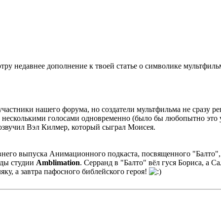
тру недавнее дополнение к твоей статье о символике мультфиль
и участники нашего форума, но создатели мультфильма не сразу р
у несколькими голосами одновременно (было бы любопытно это у
 озвучил Вэл Килмер, который сыграл Моисея.
авнего выпуска Анимационного подкаста, посвященного "Балто",
нды студии
Amblimation
. Серранд в "Балто" вёл гуся Бориса, а С
яку, а завтра пафосного библейского героя!