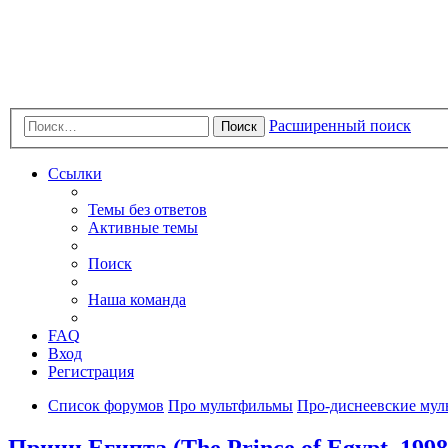
Расширенный поиск
Поиск
Ссылки
Темы без ответов
Активные темы
Поиск
Наша команда
FAQ
Вход
Регистрация
Список форумов
Про мультфильмы
Про-диснеевские мул
Принц Египта (The Prince of Egypt, 1998