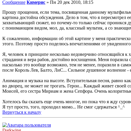
Сообщение
Кимерис
»
Пн 20 дек 2010, 18:15
Прошу прощения, если тема, посвященная данному мультфильму,
картина достойна обсуждения. Дело в том, что я пересмотрел е
захватывающий сюжет, но почему-то только сейчас проникся ду
с понимающим видом, мол, да, классный мультик, а со знающи
К сожалению, информации об этой картине у меня практически н
этого. Поэтому просто поделюсь впечатлениями от увиденного
Я, человек в принципе несколько недоверчиво относящийся к хр
страдания и вера рабов, достойно восхищения. Меня поразила с
насколько это вообще возможно, тем не менее, поразили в самое
после Король Лев, Балто, ЛиС... Сильное душевное волнение - 
Анимация и музыка на высоте. Вступительная песня, равно как
во дворец, не может не трогать. Герои... Каждый живет свое
Моисей, его сестра Мириам и жена Сепфора. Очень колоритны
Хотелось бы сказать еще очень многое, но пока что я жду сур
Я тут просто, того, проходил мимо... Не смог сдержаться ^_^
Вернуться к началу
Darkwing