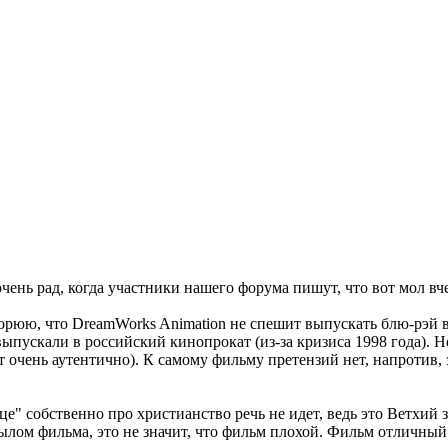
чень рад, когда участники нашего форума пишут, что вот мол вче
 горюю, что DreamWorks Animation не спешит выпускать блю-рэ
 выпускали в российский кинопрокат (из-за кризиса 1998 года)
т очень аутентично). К самому фильму претензий нет, напротив
" собственно про христианство речь не идет, ведь это Ветхий за
осылом фильма, это не значит, что фильм плохой. Фильм отличный