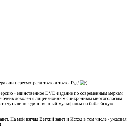
ра они пересмотрели то-то и то-то. Гуд!
й версию - единственное DVD-издание по современным меркам
. Не очень доволен я лицензионным синхронным многоголосым
, это чуть ли не единственный мультфильм на библейскую
вет. На мой взгляд Ветхий завет и Исход в том числе - ужасная
!