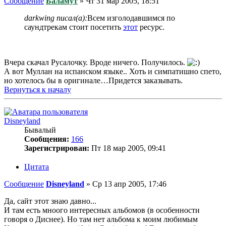
Сообщение
Баламут
»
Чт 31 мар 2005, 18:51
darkwing писал(а):
Всем изголодавшимся по
саундтрекам стоит посетить
этот
ресурс.
Вчера скачал Русалочку. Вроде ничего. Получилось.
А вот Муллан на испанском языке.. Хоть и симпатишно спето,
но хотелось бы в оригинале…Придется заказывать.
Вернуться к началу
Disneyland
Бывалый
Сообщения:
166
Зарегистрирован:
Пт 18 мар 2005, 09:41
Цитата
Сообщение
Disneyland
»
Ср 13 апр 2005, 17:46
Да, сайт этот знаю давно...
И там есть мноого интересных альбомов (в особенности
говоря о Диснее). Но там нет альбома к моим любимым