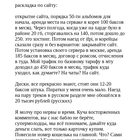
раскладка по сайту:
открытие сайта, порядка 50-ти альбомов для
начала, аренда места на серваке в корее 100 баксов
в месяц. Через полгода, когда уже на харде було в
районе 20 гб, сторгавались на 140, потом дошло до
250. это хостинг. Потом наезд от ifpi, и корейцы
сказали сразу и без вариантов: закрывайте сайт.
Потом установка своего сервера в москве, аренда
185 баксов в месяц, договор с ромсом, отчисления
в туда. Мой трафик по базовому тарифу в мту
доходил до 450 баксов в месяц, трафик куда
уходил, как думаете? На чаты? На сайт.
Диски. все прекрасно знают, стоят они 12-20
баксов штука. Пиратки у меня очень мало. Наезд
на пару треков в русском разделе мне обошёлся в
20 тысяч рублей (русских)
Я молчу про нервы и время. Куча восторженных
комментов, вы с нас бабло не берёте,
супермолодцы, мы всё понимаем, давайте куда
деньги слать, вот только карточку купим.
Повесили номер кошелька на главной. Что? Сами