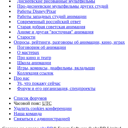
Диснеевские рисованные мультфильмы
Про-диснеевские мультфильмы других студий
Работы Disney/Pixar
Работы западных студий анимации
Современный российский ответ
Старая добрая советская анимация
Аниме и другая "восточная" анимация
Старости
Опросы, рейтинги, разговоры об анимации, кино, играх
Поговорим об анимации
О мастерах
Про кино и театр
Школа анимации
Игры, комиксы, диафильмы, вкладыши
Коллекция ссылок
Про нас
Ух, что покажу сейчас
Форум и его организация, спецпроекты
Список форумов
Часовой пояс:
UTC
Удалить cookies конференции
Наша команда
Связаться с администрацией