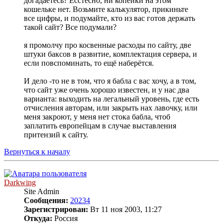
догадаетесь? Есстесно, ни копейки на этом
кошельке нет. Возьмите калькулятор, прикиньте
все цифры, и подумайте, кто из вас готов держать
такой сайт? Все подумали?
я промолчу про косвенные расходы по сайту, две
штуки баксов в развитие, комплектация сервера, и
если повспоминать, то ещё наберётся.
И дело -то не в том, что я бабла с вас хочу, а в том,
что сайт уже очень хорошо известен, и у нас два
варианта: выходить на легальный уровень, где есть
отчисления авторам, или закрыть нах лавочку, или
меня закроют, у меня нет стока бабла, чтоб
заплатить европейцам в случае выставления
притензий к сайту.
Вернуться к началу
Darkwing
Site Admin
Сообщения:
20234
Зарегистрирован:
Вт 11 ноя 2003, 11:27
Откуда:
Россия