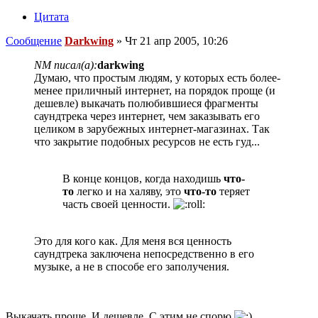
Цитата
Сообщение
Darkwing
»
Чт 21 апр 2005, 10:26
NM писал(а):
darkwing
Думаю, что простым людям, у которых есть более-
менее приличный интернет, на порядок проще (и
дешевле) выкачать полюбившиеся фрагменты
саундтрека через интернет, чем заказывать его
целиком в зарубежных интернет-магазинах. Так
что закрытие подобных ресурсов не есть гуд...
В конце концов, когда находишь
что-
то
легко и на халяву, это
что-то
теряет
часть своей ценности.
Это для кого как. Для меня вся ценность
саундтрека заключена непосредственно в его
музыке, а не в способе его заполучения.
Выкачать проще. И дешевле. С этим не спорю