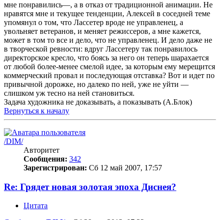
мне понравились—, а в отказ от традиционной анимации. Не
нравятся мне и текущее тенденции, Алексей в соседней теме
упомянул о том, что Лассетер вроде не управленец, а
увольняет ветеранов, и меняет режиссеров, а мне кажется,
может в том то все и дело, что не управленец. И дело даже не
в творческой ревности: вдруг Лассетеру так понравилось
директорское кресло, что боясь за него он теперь шарахается
от любой более-менее смелой идее, за которым ему мерещится
коммерческий провал и последующая отставка? Вот и идет по
привычной дорожке, но далеко по ней, уже не уйти —
слишком уж тесно на ней становиться.
Задача художника не доказывать, а показывать (А.Блок)
Вернуться к началу
/DIM/
Авторитет
Сообщения:
342
Зарегистрирован:
Сб 12 май 2007, 17:57
Re: Грядет новая золотая эпоха Диснея?
Цитата