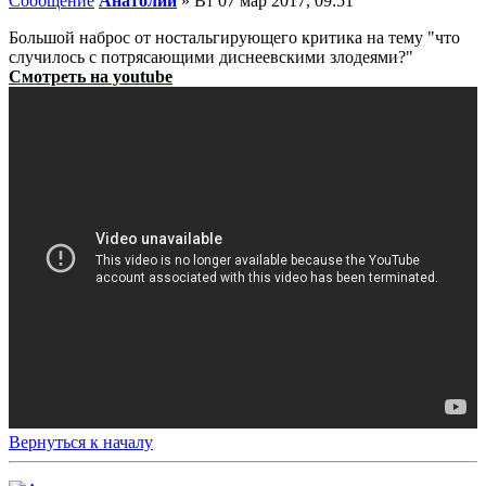
Сообщение
Анатолий
»
Вт 07 мар 2017, 09:51
Большой наброс от ностальгирующего критика на тему "что
случилось с потрясающими диснеевскими злодеями?"
Смотреть на youtube
Вернуться к началу