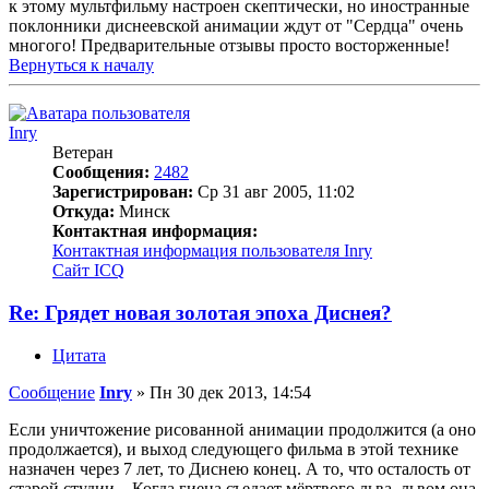
к этому мультфильму настроен скептически, но иностранные
поклонники диснеевской анимации ждут от "Сердца" очень
многого! Предварительные отзывы просто восторженные!
Вернуться к началу
Inry
Ветеран
Сообщения:
2482
Зарегистрирован:
Ср 31 авг 2005, 11:02
Откуда:
Минск
Контактная информация:
Контактная информация пользователя Inry
Сайт
ICQ
Re: Грядет новая золотая эпоха Диснея?
Цитата
Сообщение
Inry
»
Пн 30 дек 2013, 14:54
Если уничтожение рисованной анимации продолжится (а оно
продолжается), и выход следующего фильма в этой технике
назначен через 7 лет, то Диснею конец. А то, что осталость от
старой студии... Когда гиена съедает мёртвого льва, львом она