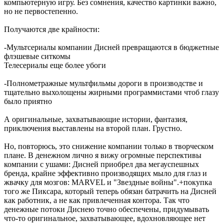
компьютерную игру. Без сомнения, качество картинки важно,
но не первостепенно.
Получаются две крайности:
-Мультсериалы компании Дисней превращаются в бюджетные
флэшевые ситкомы
Телесериалы еще более убоги
-Полнометражные мультфильмы дороги в производстве и
тщательно выхолощены жирными программистами чтоб глазу
было приятно
А оригинальные, захватывающие истории, фантазия,
приключения выставлены на второй план. Грустно.
Но, повторюсь, это снижение компании только в творческом
плане. В денежном лично я вижу огромные перспективы
компании с ушами: Дисней приобрел два мегауспешных
бренда, крайне эффективно производящих мыло для глаз и
жвачку для мозгов: MARVEL и "Звездные войны".+покупка
того же Пиксара, который теперь обязан батрачить на Дисней
как работник, а не как привлеченная контора. Так что
денежные потоки Диснею точно обеспечены, придумывать
что-то оригинальное, захватывающее, вдохновляющее нет