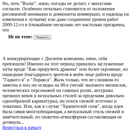
Но, хоть "Вольт", имхо, погоды не делает, с минусами
согласен. Особенно печально становится от положения
рисованной анимации и доминанты коммерции, и надежда на
изменения к лучшему или даже сохранение уровня работ
2009-12-го в ближайшие несколько лет настолько призрачна,
что
Не по теме:
А конкурирующие с Диснеем компании, имхо, себя
превзошли! Именно на этот период пришлись заслуженные
хиты вроде "Как приручить дракона" или более скромные, но
нашедшие благодарного зрителя в моём лице работы вроде
"Гадкого я" и "Лоракса". Жаль только, что не слишком-то
заметна в них ни оглядка на 90-е (читай: маловато мюзиклов,
человеческих персонажей на главных ролях, антуража
прежних веков и визуальных стилей за пределами довольно
однообразной карикатуры), ни поиск свежей эстетики и
тематики. Или, как в случае "Хранителей снов", когда идея
была самая многообещающая, а визуальный стиль свежий и
замечательный, но сюжетно-атмосферная составляющая не
дотянула...
Вернуться к началу