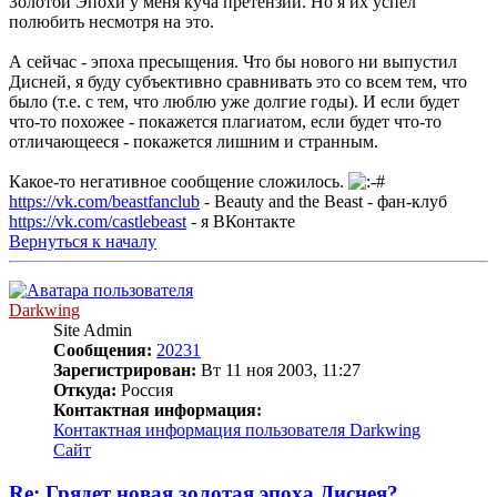
Золотой Эпохи у меня куча претензий. Но я их успел
полюбить несмотря на это.
А сейчас - эпоха пресыщения. Что бы нового ни выпустил
Дисней, я буду субъективно сравнивать это со всем тем, что
было (т.е. с тем, что люблю уже долгие годы). И если будет
что-то похожее - покажется плагиатом, если будет что-то
отличающееся - покажется лишним и странным.
Какое-то негативное сообщение сложилось.
https://vk.com/beastfanclub
- Beauty and the Beast - фан-клуб
https://vk.com/castlebeast
- я ВКонтакте
Вернуться к началу
Darkwing
Site Admin
Сообщения:
20231
Зарегистрирован:
Вт 11 ноя 2003, 11:27
Откуда:
Россия
Контактная информация:
Контактная информация пользователя Darkwing
Сайт
Re: Грядет новая золотая эпоха Диснея?