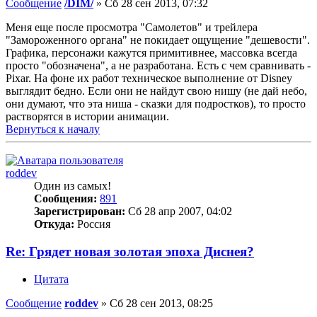
Сообщение
/DIM/
»
Сб 28 сен 2013, 07:32
Меня еще после просмотра "Самолетов" и трейлера
"Замороженного органа" не покидает ощущение "дешевости".
Графика, персонажи кажутся примитивнее, массовка всегда
просто "обозначена", а не разработана. Есть с чем сравнивать -
Pixar. На фоне их работ техническое выполнение от Disney
выглядит бедно. Если они не найдут свою нишу (не дай небо,
они думают, что эта ниша - сказки для подростков), то просто
растворятся в истории анимации.
Вернуться к началу
roddev
Один из самых!
Сообщения:
891
Зарегистрирован:
Сб 28 апр 2007, 04:02
Откуда:
Россия
Re: Грядет новая золотая эпоха Диснея?
Цитата
Сообщение
roddev
»
Сб 28 сен 2013, 08:25