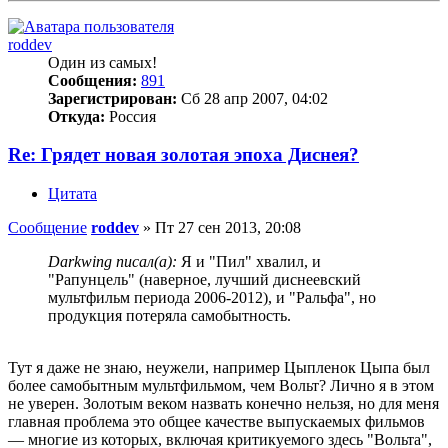
roddev
Один из самых!
Сообщения:
891
Зарегистрирован:
Сб 28 апр 2007, 04:02
Откуда:
Россия
Re: Грядет новая золотая эпоха Диснея?
Цитата
Сообщение
roddev
»
Пт 27 сен 2013, 20:08
Darkwing писал(а):
Я и "Пил" хвалил, и
"Рапунцель" (наверное, лучший диснеевский
мультфильм периода 2006-2012), и "Ральфа", но
продукция потеряла самобытность.
Тут я даже не знаю, неужели, например Цыпленок Цыпа был
более самобытным мультфильмом, чем Вольт? Лично я в этом
не уверен. Золотым веком назвать конечно нельзя, но для меня
главная проблема это общее качестве выпускаемых фильмов
— многие из которых, включая критикуемого здесь "Вольта",