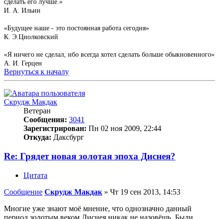
сделать его лучше.»
И. А. Ильин
«Будущее наше - это постоянная работа сегодня»
К. Э.Циолковский
«Я ничего не сделал, ибо всегда хотел сделать больше обыкновенного»
А. И. Герцен
Вернуться к началу
Скрудж Макдак
Ветеран
Сообщения:
3041
Зарегистрирован:
Пн 02 ноя 2009, 22:44
Откуда:
Даксбург
Re: Грядет новая золотая эпоха Диснея?
Цитата
Сообщение
Скрудж Макдак
»
Чт 19 сен 2013, 14:53
Многие уже знают моё мнение, что однозначно данный
период золотым веком Диснея никак не назовёшь. Были