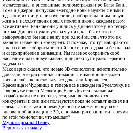
мультсериалы и рисованные полнометражки про Багза Бани,
Тома и Джерри, выпуская ежегодно новые мульты с ними и
т.д. - они их ничуть не изувечили, наоборот, дали им новую
жизнь и находят своих новых поклонников с каждым разом
всё активнее. Раньше они учились у Дисней этому, но теперь
похоже Диснею нужно учиться у них, как бы их это не
выворачивало бы наизнанку при одной мысли, что это их
заклятый извечный конкурент. И похоже, что тут набираются
как раз новые обороты золотой эпохи, пусть даже и без наград
и сверхприбыли в анимации. Им главное сохранить своё
наследие и дать новую жизнь, и диснею тут нужно серьёзно
задуматься.
Макс верно сказал, что новые 3D-технологии действительно
доказали, что рисованная анимация с ними вполне может
жить и ещё как, поскольку это доказали Король лев,
Красавица и Чудовище и теперь все надежды на Русалочку, не
говоря уже нашей Мельнице. Если Дисней своими же
разработками не воспользуется, ими воспользуются
конкуренты и они ими пользуются пока не оставят диснея ни
с чем. Так всё-таки почему Дисней не может вернуться к
рисованной анимации с 3D, с новыми рисованными героями
по этой технологии, что мешает?
Мультсериалы Disney
Вернуться к началу