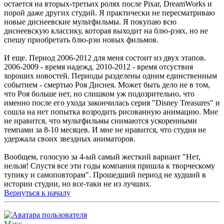
остается на вторых-третьих ролях после Pixar, DreamWorks и
порой даже других студий. Я практически не пересматриваю
новые диснеевские мультфильмы. Я покупаю всю
диснеевскую классику, которая выходит на блю-рэях, но не
спешу приобретать блю-рэи новых фильмов.
И еще. Период 2006-2012 для меня состоит из двух этапов.
2006-2009 - время надежд. 2010-2012 - время отсуствия
хороших новостей. Периоды разделены одним единственным
событием - смертью Роя Диснея. Может быть дело не в том,
что Роя больше нет, но слишком уж подозрительно, что
именно после его ухода закончилась серия "Disney Treasures" и
сошла на нет попытка возродить рисованную анимацию. Мне
не нравится, что мультфильмы снимаются ускоренными
темпами за 8-10 месяцев. И мне не нравится, что студия не
удержала своих звездных аниматоров.
Вообщем, голосую за 4-ый самый жесткий вариант "Нет,
нельзя! Спустя все эти годы компания пришла к творческому
тупику и самоповторам". Прошедший период не худший в
истории студии, но все-таки не из лучших.
Вернуться к началу
Макс