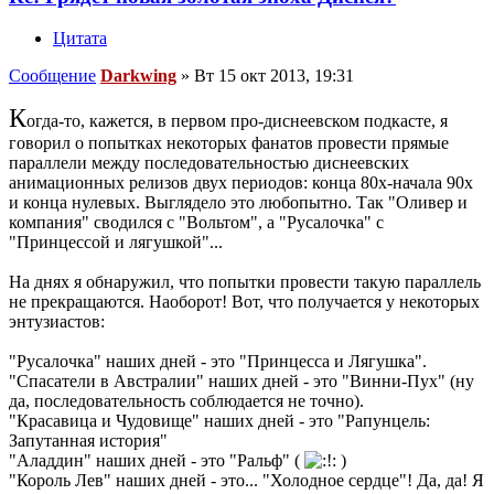
Цитата
Сообщение
Darkwing
»
Вт 15 окт 2013, 19:31
К
огда-то, кажется, в первом про-диснеевском подкасте, я
говорил о попытках некоторых фанатов провести прямые
параллели между последовательностью диснеевских
анимационных релизов двух периодов: конца 80х-начала 90х
и конца нулевых. Выглядело это любопытно. Так "Оливер и
компания" сводился с "Вольтом", а "Русалочка" с
"Принцессой и лягушкой"...
На днях я обнаружил, что попытки провести такую параллель
не прекращаются. Наоборот! Вот, что получается у некоторых
энтузиастов:
"Русалочка" наших дней - это "Принцесса и Лягушка".
"Спасатели в Австралии" наших дней - это "Винни-Пух" (ну
да, последовательность соблюдается не точно).
"Красавица и Чудовище" наших дней - это "Рапунцель:
Запутанная история"
"Аладдин" наших дней - это "Ральф" (
)
"Король Лев" наших дней - это... "Холодное сердце"! Да, да! Я