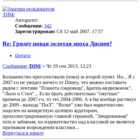
/DIM/
Авторитет
Сообщения:
342
Зарегистрирован:
Сб 12 май 2007, 17:57
Re: Грядет новая золотая эпоха Диснея?
Цитата
Сообщение
/DIM/
»
Чт 19 сен 2013, 12:23
Большинство проголосовали (пока) за второй пункт. Но... Я с
2007-го не увидел ничего от Disney, что можно поставить
рядом с лентами "Планета сокровищ", Братец-медвежонок",
"Лило и Стич"... Если брать действительно "смутные"
времена до 2007-го, то это 2004-2006. А я бы вообще растянул
до 2009 - выхода "ПиЛ". "Вольт" уже был маркетингово
нацелен на конкретную целевую аудиторию,
проиллюстрированную главной героиней, "Зачарованная"
хоть и забавная, но издевательство над классикой не является
признаком возрождения классики...
Вернуться к началу