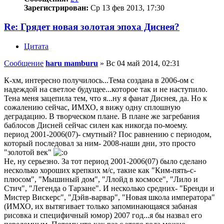
Зарегистрирован:
Ср 13 фев 2013, 17:30
Re: Грядет новая золотая эпоха Диснея?
Цитата
Сообщение
haru mamburu
»
Вс 04 май 2014, 02:31
К-хм, интересно получилось...Тема создана в 2006-ом с
надеждой на светлое будущее...которое так и не наступило.
Тена меня зацепила тем, что я...ну я фанат Диснея, да. Но к
сожалению сейчас, ИМХО, я вижу одну сплошную
деградацию. В творческом плане. В плане же загребания
баблосов Дисней сейчас силен как никогда по-моему.
период 2001-2006(07)- смутный? Пос равнению с периодом,
который последовал за ним- 2008-наши дни, это просто
"золотой век"
Не, ну серьезно. За тот период 2001-2006(07) было сделано
несколько хороших крепких м/с, такие как "Ким-пять-с-
плюсом", "Мышиный дом", "Ллойд в космосе", "Лило и
Стич", "Легенда о Тарзане". И несколько средних- "Бренди и
Мистер Вискерс", "Дэйв-варвар", "Новая школа императора"
(ИМХО, их вытягивает только запоминающаяся забаная
рисовка и специфичный юмор) 2007 год...я бы назвал его