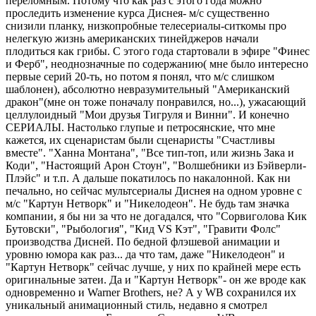
переломным. Потому что как раз с этого года можно
проследить изменение курса Диснея- м/с существенно
снизили планку, низкопробные телесериалы-ситкомы про
нелегкую жизнь американских тинейджеров начали
плодиться как грибы. С этого года стартовали в эфире "Финес
и Ферб", неоднозначные по содержанию( мне было интересно
первые серий 20-ть, но потом я понял, что м/с слишком
шаблонен), абсолютно невразумительный "Американский
дракон"(мне он тоже поначалу понравился, но...), ужасающий
целлулоидный "Мои друзья Тигруля и Винни". И конечно
СЕРИАЛЫ. Настолько глупые и петросянские, что мне
кажется, их сценаристам были сценаристы "Счастливы
вместе". "Ханна Монтана", "Все тип-топ, или жизнь Зака и
Коди", "Настоящий Арон Стоун", "Волшебники из Бэйверли-
Плэйс" и т.п. А дальше покатилось по накалонной. Как ни
печально, но сейчас мультсериалы Диснея на одном уровне с
м/с "Картун Нетворк" и "Никелодеон". Не будь там значка
компании, я бы ни за что не догадался, что "Сорвиголова Кик
Бутовски", "Рыбология", "Кид VS Кэт", "Гравити Фолс"
производства Дисней. По бедной флэшевой анимации и
уровню юмора как раз... да что там, даже "Никелодеон" и
"Картун Нетворк" сейчас лучше, у них по крайней мере есть
оригинальные затеи. Да и "Картун Нетворк"- он же вроде как
одновременно и Warner Brоthers, не? А у WB сохранился их
уникальный анимационный стиль, недавно я смотрел