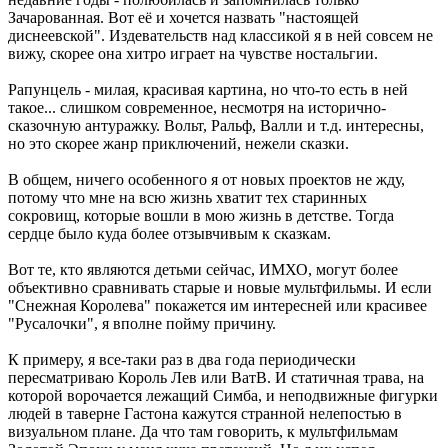
Зачарованная. Вот её и хочется назвать "настоящей
диснеевской". Издевательств над классикой я в ней совсем не
вижу, скорее она хитро играет на чувстве ностальгии.
Рапунцель - милая, красивая картина, но что-то есть в ней
такое... слишком современное, несмотря на исторично-
сказочную антуражку. Вольт, Ральф, Валли и т.д. интересны,
но это скорее жанр приключений, нежели сказки.
В общем, ничего особенного я от новых проектов не жду,
потому что мне на всю жизнь хватит тех старинных
сокровищ, которые вошли в мою жизнь в детстве. Тогда
сердце было куда более отзывчивым к сказкам.
Вот те, кто являются детьми сейчас, ИМХО, могут более
объективно сравнивать старые и новые мультфильмы. И если
"Снежная Королева" покажется им интересней или красивее
"Русалочки", я вполне пойму причину.
К примеру, я все-таки раз в два года периодически
пересматриваю Король Лев или ВатВ. И статичная трава, на
которой ворочается лежащий Симба, и неподвижные фигурки
людей в таверне Гастона кажутся странной нелепостью в
визуальном плане. Да что там говорить, к мультфильмам