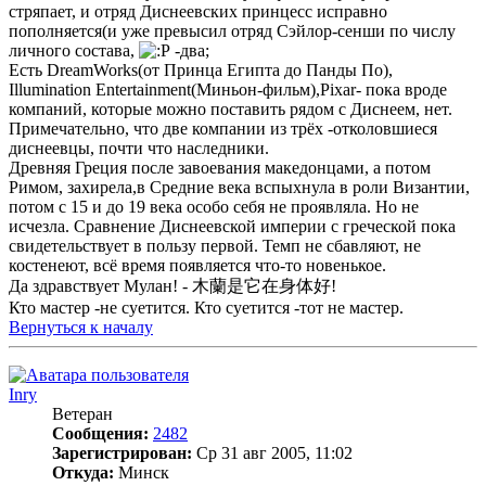
стряпает, и отряд Диснеевских принцесс исправно
пополняется(и уже превысил отряд Сэйлор-сенши по числу
личного состава,
-два;
Есть DreamWorks(от Принца Египта до Панды По),
Illumination Entertainment(Миньон-фильм),Pixar- пока вроде
компаний, которые можно поставить рядом с Диснеем, нет.
Примечательно, что две компании из трёх -отколовшиеся
диснеевцы, почти что наследники.
Древняя Греция после завоевания македонцами, а потом
Римом, захирела,в Средние века вспыхнула в роли Византии,
потом с 15 и до 19 века особо себя не проявляла. Но не
исчезла. Сравнение Диснеевской империи с греческой пока
свидетельствует в пользу первой. Темп не сбавляют, не
костенеют, всё время появляется что-то новенькое.
Да здравствует Мулан! - 木蘭是它在身体好!
Кто мастер -не суетится. Кто суетится -тот не мастер.
Вернуться к началу
Inry
Ветеран
Сообщения:
2482
Зарегистрирован:
Ср 31 авг 2005, 11:02
Откуда:
Минск