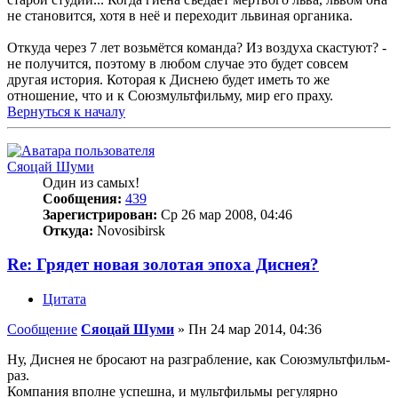
не становится, хотя в неё и переходит львиная органика.
Откуда через 7 лет возьмётся команда? Из воздуха скастуют? -
не получится, поэтому в любом случае это будет совсем
другая история. Которая к Диснею будет иметь то же
отношение, что и к Союзмультфильму, мир его праху.
Вернуться к началу
Сяоцай Шуми
Один из самых!
Сообщения:
439
Зарегистрирован:
Ср 26 мар 2008, 04:46
Откуда:
Novosibirsk
Re: Грядет новая золотая эпоха Диснея?
Цитата
Сообщение
Сяоцай Шуми
»
Пн 24 мар 2014, 04:36
Ну, Диснея не бросают на разграбление, как Союзмультфильм-
раз.
Компания вполне успешна, и мультфильмы регулярно