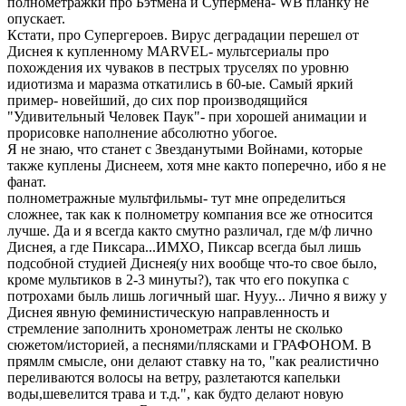
полнометражки про Бэтмена и Супермена- WB планку не
опускает.
Кстати, про Супергероев. Вирус деградации перешел от
Диснея к купленному MARVEL- мультсериалы про
похождения их чуваков в пестрых труселях по уровню
идиотизма и маразма откатились в 60-ые. Самый яркий
пример- новейший, до сих пор производящийся
"Удивительный Человек Паук"- при хорошей анимации и
прорисовке наполнение абсолютно убогое.
Я не знаю, что станет с Звезданутыми Войнами, которые
также куплены Диснеем, хотя мне както поперечно, ибо я не
фанат.
полнометражные мультфильмы- тут мне определиться
сложнее, так как к полнометру компания все же относится
лучше. Да и я всегда както смутно различал, где м/ф лично
Диснея, а где Пиксара...ИМХО, Пиксар всегда был лишь
подсобной студией Диснея(у них вообще что-то свое было,
кроме мультиков в 2-3 минуты?), так что его покупка с
потрохами быль лишь логичный шаг. Нууу... Лично я вижу у
Диснея явную феминистическую направленность и
стремление заполнить хронометраж ленты не сколько
сюжетом/историей, а песнями/плясками и ГРАФОНОМ. В
прямлм смысле, они делают ставку на то, "как реалистично
переливаются волосы на ветру, разлетаются капельки
воды,шевелится трава и т.д.", как будто делают новую