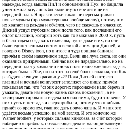
надежды, когда вышла ПиЛ и обновлённый Пух, но бацилла
уничтожила всё, лишь бы выдвинуть своё дитище на
передний план. Я практически также не пересматриваю
новые мульты (про мультсериалы вообще молчу), потому что
их хватает на раз-два и обчёлся, чего не скажешь о классике.
Дисней уснул глубоким сном после того, как последний его
оплот классики, который хоть как-то выживал в 2000-х, пусть
и была задача создавать сиквеллы, пусть даже и их, но они
были единственным светом в великой анимации Дисней, я
говорю о Disney toon, но в итоге и туда пришла бацилла,
причём в своём навязчивом виде. Были два луча света, но они
оказались призрачными. Сейчас как не парадоксально, но на
передний план у компании вновь стоит наиважнейшая задача,
которая была в 70-е, но на этот раз ещё более сложная, это Как
разбудить спящую красавицу -2? Пока Дисней спит, его
главный и вечный конкурент заполняет его нишу, причём
показывая так, что "своих дорогих персонажей надо беречь и
уважать, давать им новую жизнь сквозь поколения", а не
экспериментировать и издеваться над ними, будто это вещь. У
них пусть и нет задачи сверхприбыли, потому что прибыль
придёт со временем, главное дать новую жизнь. И у них это
удаётся весьма успешно, на мой взгляд. И это конечно же
Warner brothers, у которых сильная кинобаза, за счёт которой
набирается прибыль, позволяющая делать малоприбыльную
традиционную анимацию, достаточно взглянуть на новые