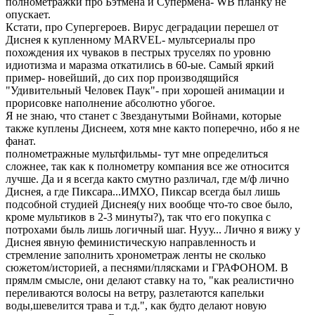
полнометражки про Бэтмена и Супермена- WB планку не
опускает.
Кстати, про Супергероев. Вирус деградации перешел от
Диснея к купленному MARVEL- мультсериалы про
похождения их чуваков в пестрых труселях по уровню
идиотизма и маразма откатились в 60-ые. Самый яркий
пример- новейший, до сих пор производящийся
"Удивительный Человек Паук"- при хорошей анимации и
прорисовке наполнение абсолютно убогое.
Я не знаю, что станет с Звезданутыми Войнами, которые
также куплены Диснеем, хотя мне както поперечно, ибо я не
фанат.
полнометражные мультфильмы- тут мне определиться
сложнее, так как к полнометру компания все же относится
лучше. Да и я всегда както смутно различал, где м/ф лично
Диснея, а где Пиксара...ИМХО, Пиксар всегда был лишь
подсобной студией Диснея(у них вообще что-то свое было,
кроме мультиков в 2-3 минуты?), так что его покупка с
потрохами быль лишь логичный шаг. Нууу... Лично я вижу у
Диснея явную феминистическую направленность и
стремление заполнить хронометраж ленты не сколько
сюжетом/историей, а песнями/плясками и ГРАФОНОМ. В
прямлм смысле, они делают ставку на то, "как реалистично
переливаются волосы на ветру, разлетаются капельки
воды,шевелится трава и т.д.", как будто делают новую