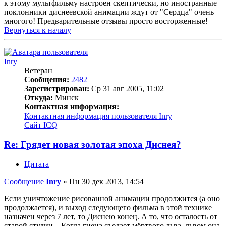
к этому мультфильму настроен скептически, но иностранные
поклонники диснеевской анимации ждут от "Сердца" очень
многого! Предварительные отзывы просто восторженные!
Вернуться к началу
Inry
Ветеран
Сообщения:
2482
Зарегистрирован:
Ср 31 авг 2005, 11:02
Откуда:
Минск
Контактная информация:
Контактная информация пользователя Inry
Сайт
ICQ
Re: Грядет новая золотая эпоха Диснея?
Цитата
Сообщение
Inry
»
Пн 30 дек 2013, 14:54
Если уничтожение рисованной анимации продолжится (а оно
продолжается), и выход следующего фильма в этой технике
назначен через 7 лет, то Диснею конец. А то, что осталость от
старой студии... Когда гиена съедает мёртвого льва, львом она