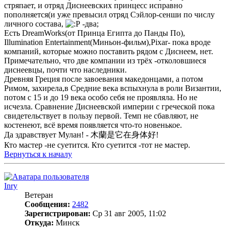
стряпает, и отряд Диснеевских принцесс исправно
пополняется(и уже превысил отряд Сэйлор-сенши по числу
личного состава,
-два;
Есть DreamWorks(от Принца Египта до Панды По),
Illumination Entertainment(Миньон-фильм),Pixar- пока вроде
компаний, которые можно поставить рядом с Диснеем, нет.
Примечательно, что две компании из трёх -отколовшиеся
диснеевцы, почти что наследники.
Древняя Греция после завоевания македонцами, а потом
Римом, захирела,в Средние века вспыхнула в роли Византии,
потом с 15 и до 19 века особо себя не проявляла. Но не
исчезла. Сравнение Диснеевской империи с греческой пока
свидетельствует в пользу первой. Темп не сбавляют, не
костенеют, всё время появляется что-то новенькое.
Да здравствует Мулан! - 木蘭是它在身体好!
Кто мастер -не суетится. Кто суетится -тот не мастер.
Вернуться к началу
Inry
Ветеран
Сообщения:
2482
Зарегистрирован:
Ср 31 авг 2005, 11:02
Откуда:
Минск