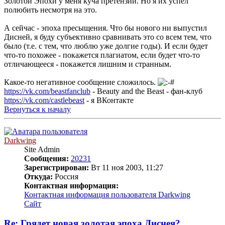
Золотой Эпохи у меня куча претензий. Но я их успел
полюбить несмотря на это.
А сейчас - эпоха пресыщения. Что бы нового ни выпустил
Дисней, я буду субъективно сравнивать это со всем тем, что
было (т.е. с тем, что люблю уже долгие годы). И если будет
что-то похожее - покажется плагиатом, если будет что-то
отличающееся - покажется лишним и странным.
Какое-то негативное сообщение сложилось.
https://vk.com/beastfanclub
- Beauty and the Beast - фан-клуб
https://vk.com/castlebeast
- я ВКонтакте
Вернуться к началу
Darkwing
Site Admin
Сообщения:
20231
Зарегистрирован:
Вт 11 ноя 2003, 11:27
Откуда:
Россия
Контактная информация:
Контактная информация пользователя Darkwing
Сайт
Re: Грядет новая золотая эпоха Диснея?