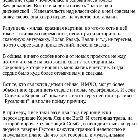
Зачарованная. Вот её и хочется назвать "настоящей
диснеевской". Издевательств над классикой я в ней совсем не
вижу, скорее она хитро играет на чувстве ностальгии.
Рапунцель - милая, красивая картина, но что-то есть в ней
такое... слишком современное, несмотря на исторично-
сказочную антуражку. Вольт, Ральф, Валли и т.д. интересны,
но это скорее жанр приключений, нежели сказки.
В общем, ничего особенного я от новых проектов не жду,
потому что мне на всю жизнь хватит тех старинных
сокровищ, которые вошли в мою жизнь в детстве. Тогда
сердце было куда более отзывчивым к сказкам.
Вот те, кто являются детьми сейчас, ИМХО, могут более
объективно сравнивать старые и новые мультфильмы. И если
"Снежная Королева" покажется им интересней или красивее
"Русалочки", я вполне пойму причину.
К примеру, я все-таки раз в два года периодически
пересматриваю Король Лев или ВатВ. И статичная трава, на
которой ворочается лежащий Симба, и неподвижные фигурки
людей в таверне Гастона кажутся странной нелепостью в
визуальном плане. Да что там говорить, к мультфильмам