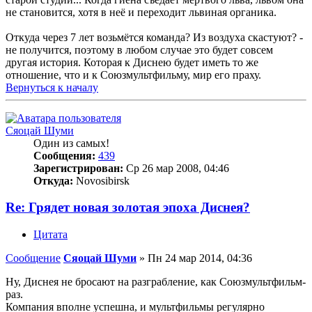
не становится, хотя в неё и переходит львиная органика.
Откуда через 7 лет возьмётся команда? Из воздуха скастуют? -
не получится, поэтому в любом случае это будет совсем
другая история. Которая к Диснею будет иметь то же
отношение, что и к Союзмультфильму, мир его праху.
Вернуться к началу
Сяоцай Шуми
Один из самых!
Сообщения:
439
Зарегистрирован:
Ср 26 мар 2008, 04:46
Откуда:
Novosibirsk
Re: Грядет новая золотая эпоха Диснея?
Цитата
Сообщение
Сяоцай Шуми
»
Пн 24 мар 2014, 04:36
Ну, Диснея не бросают на разграбление, как Союзмультфильм-
раз.
Компания вполне успешна, и мультфильмы регулярно