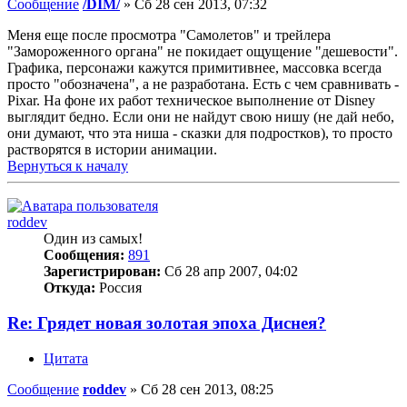
Сообщение
/DIM/
»
Сб 28 сен 2013, 07:32
Меня еще после просмотра "Самолетов" и трейлера
"Замороженного органа" не покидает ощущение "дешевости".
Графика, персонажи кажутся примитивнее, массовка всегда
просто "обозначена", а не разработана. Есть с чем сравнивать -
Pixar. На фоне их работ техническое выполнение от Disney
выглядит бедно. Если они не найдут свою нишу (не дай небо,
они думают, что эта ниша - сказки для подростков), то просто
растворятся в истории анимации.
Вернуться к началу
roddev
Один из самых!
Сообщения:
891
Зарегистрирован:
Сб 28 апр 2007, 04:02
Откуда:
Россия
Re: Грядет новая золотая эпоха Диснея?
Цитата
Сообщение
roddev
»
Сб 28 сен 2013, 08:25