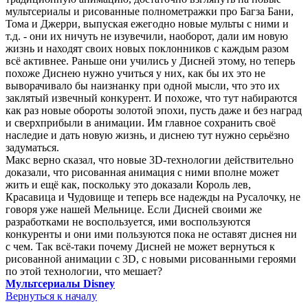
мультсериалы и рисованные полнометражки про Багза Бани,
Тома и Джерри, выпуская ежегодно новые мульты с ними и
т.д. - они их ничуть не изувечили, наоборот, дали им новую
жизнь и находят своих новых поклонников с каждым разом
всё активнее. Раньше они учились у Дисней этому, но теперь
похоже Диснею нужно учиться у них, как бы их это не
выворачивало бы наизнанку при одной мысли, что это их
заклятый извечный конкурент. И похоже, что тут набираются
как раз новые обороты золотой эпохи, пусть даже и без наград
и сверхприбыли в анимации. Им главное сохранить своё
наследие и дать новую жизнь, и диснею тут нужно серьёзно
задуматься.
Макс верно сказал, что новые 3D-технологии действительно
доказали, что рисованная анимация с ними вполне может
жить и ещё как, поскольку это доказали Король лев,
Красавица и Чудовище и теперь все надежды на Русалочку, не
говоря уже нашей Мельнице. Если Дисней своими же
разработками не воспользуется, ими воспользуются
конкуренты и они ими пользуются пока не оставят диснея ни
с чем. Так всё-таки почему Дисней не может вернуться к
рисованной анимации с 3D, с новыми рисованными героями
по этой технологии, что мешает?
Мультсериалы Disney
Вернуться к началу