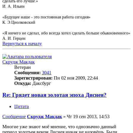
сделать его лучше.»
И. А. Ильин
«Будущее наше - это постоянная работа сегодня»
К. Э.Циолковский
«Я ничего не сделал, ибо всегда хотел сделать больше обыкновенного»
А. И. Герцен
Вернуться к началу
Скрудж Макдак
Ветеран
Сообщения:
3041
Зарегистрирован:
Пн 02 ноя 2009, 22:44
Откуда:
Даксбург
Re: Грядет новая золотая эпоха Диснея?
Цитата
Сообщение
Скрудж Макдак
»
Чт 19 сен 2013, 14:53
Многие уже знают моё мнение, что однозначно данный
период золотым веком Диснея никак не назовёшь. Были