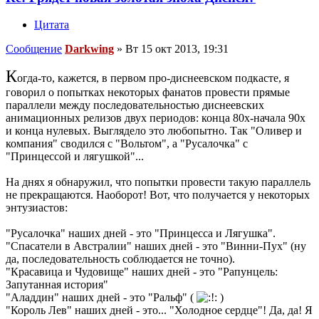
Цитата
Сообщение
Darkwing
»
Вт 15 окт 2013, 19:31
К
огда-то, кажется, в первом про-диснеевском подкасте, я
говорил о попытках некоторых фанатов провести прямые
параллели между последовательностью диснеевских
анимационных релизов двух периодов: конца 80х-начала 90х
и конца нулевых. Выглядело это любопытно. Так "Оливер и
компания" сводился с "Вольтом", а "Русалочка" с
"Принцессой и лягушкой"...
На днях я обнаружил, что попытки провести такую параллель
не прекращаются. Наоборот! Вот, что получается у некоторых
энтузиастов:
"Русалочка" наших дней - это "Принцесса и Лягушка".
"Спасатели в Австралии" наших дней - это "Винни-Пух" (ну
да, последовательность соблюдается не точно).
"Красавица и Чудовище" наших дней - это "Рапунцель:
Запутанная история"
"Аладдин" наших дней - это "Ральф" (
)
"Король Лев" наших дней - это... "Холодное сердце"! Да, да! Я