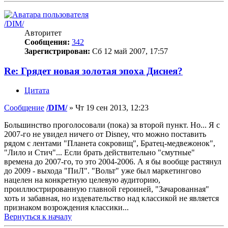
/DIM/
Авторитет
Сообщения:
342
Зарегистрирован:
Сб 12 май 2007, 17:57
Re: Грядет новая золотая эпоха Диснея?
Цитата
Сообщение
/DIM/
»
Чт 19 сен 2013, 12:23
Большинство проголосовали (пока) за второй пункт. Но... Я с
2007-го не увидел ничего от Disney, что можно поставить
рядом с лентами "Планета сокровищ", Братец-медвежонок",
"Лило и Стич"... Если брать действительно "смутные"
времена до 2007-го, то это 2004-2006. А я бы вообще растянул
до 2009 - выхода "ПиЛ". "Вольт" уже был маркетингово
нацелен на конкретную целевую аудиторию,
проиллюстрированную главной героиней, "Зачарованная"
хоть и забавная, но издевательство над классикой не является
признаком возрождения классики...
Вернуться к началу