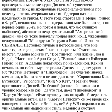
переломным. Потому что как раз с этого года можно
проследить изменение курса Диснея- м/с существенно
снизили планку, низкопробные телесериалы-ситкомы про
нелегкую жизнь американских тинейджеров начали
плодиться как грибы. С этого года стартовали в эфире "Финес
и Ферб", неоднозначные по содержанию( мне было интересно
первые серий 20-ть, но потом я понял, что м/с слишком
шаблонен), абсолютно невразумительный "Американский
дракон"(мне он тоже поначалу понравился, но...), ужасающий
целлулоидный "Мои друзья Тигруля и Винни". И конечно
СЕРИАЛЫ. Настолько глупые и петросянские, что мне
кажется, их сценаристам были сценаристы "Счастливы
вместе". "Ханна Монтана", "Все тип-топ, или жизнь Зака и
Коди", "Настоящий Арон Стоун", "Волшебники из Бэйверли-
Плэйс" и т.п. А дальше покатилось по накалонной. Как ни
печально, но сейчас мультсериалы Диснея на одном уровне с
м/с "Картун Нетворк" и "Никелодеон". Не будь там значка
компании, я бы ни за что не догадался, что "Сорвиголова Кик
Бутовски", "Рыбология", "Кид VS Кэт", "Гравити Фолс"
производства Дисней. По бедной флэшевой анимации и
уровню юмора как раз... да что там, даже "Никелодеон" и
"Картун Нетворк" сейчас лучше, у них по крайней мере есть
оригинальные затеи. Да и "Картун Нетворк"- он же вроде как
одновременно и Warner Brоthers, не? А у WB сохранился их
уникальный анимационный стиль, недавно я смотрел