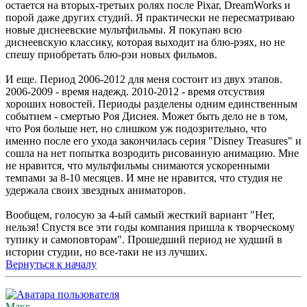
остается на вторых-третьих ролях после Pixar, DreamWorks и
порой даже других студий. Я практически не пересматриваю
новые диснеевские мультфильмы. Я покупаю всю
диснеевскую классику, которая выходит на блю-рэях, но не
спешу приобретать блю-рэи новых фильмов.
И еще. Период 2006-2012 для меня состоит из двух этапов.
2006-2009 - время надежд. 2010-2012 - время отсуствия
хороших новостей. Периоды разделены одним единственным
событием - смертью Роя Диснея. Может быть дело не в том,
что Роя больше нет, но слишком уж подозрительно, что
именно после его ухода закончилась серия "Disney Treasures" и
сошла на нет попытка возродить рисованную анимацию. Мне
не нравится, что мультфильмы снимаются ускоренными
темпами за 8-10 месяцев. И мне не нравится, что студия не
удержала своих звездных аниматоров.
Вообщем, голосую за 4-ый самый жесткий вариант "Нет,
нельзя! Спустя все эти годы компания пришла к творческому
тупику и самоповторам". Прошедший период не худший в
истории студии, но все-таки не из лучших.
Вернуться к началу
Макс