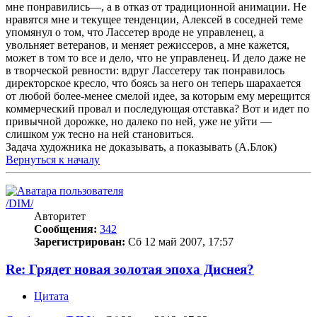
мне понравились—, а в отказ от традиционной анимации. Не
нравятся мне и текущее тенденции, Алексей в соседней теме
упомянул о том, что Лассетер вроде не управленец, а
увольняет ветеранов, и меняет режиссеров, а мне кажется,
может в том то все и дело, что не управленец. И дело даже не
в творческой ревности: вдруг Лассетеру так понравилось
директорское кресло, что боясь за него он теперь шарахается
от любой более-менее смелой идее, за которым ему мерещится
коммерческий провал и последующая отставка? Вот и идет по
привычной дорожке, но далеко по ней, уже не уйти —
слишком уж тесно на ней становиться.
Задача художника не доказывать, а показывать (А.Блок)
Вернуться к началу
/DIM/
Авторитет
Сообщения:
342
Зарегистрирован:
Сб 12 май 2007, 17:57
Re: Грядет новая золотая эпоха Диснея?
Цитата