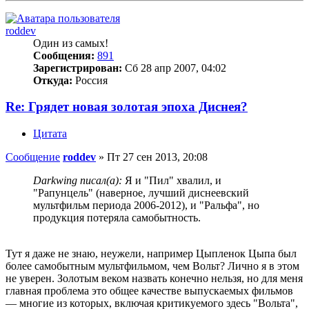
roddev
Один из самых!
Сообщения:
891
Зарегистрирован:
Сб 28 апр 2007, 04:02
Откуда:
Россия
Re: Грядет новая золотая эпоха Диснея?
Цитата
Сообщение
roddev
»
Пт 27 сен 2013, 20:08
Darkwing писал(а):
Я и "Пил" хвалил, и
"Рапунцель" (наверное, лучший диснеевский
мультфильм периода 2006-2012), и "Ральфа", но
продукция потеряла самобытность.
Тут я даже не знаю, неужели, например Цыпленок Цыпа был
более самобытным мультфильмом, чем Вольт? Лично я в этом
не уверен. Золотым веком назвать конечно нельзя, но для меня
главная проблема это общее качестве выпускаемых фильмов
— многие из которых, включая критикуемого здесь "Вольта",