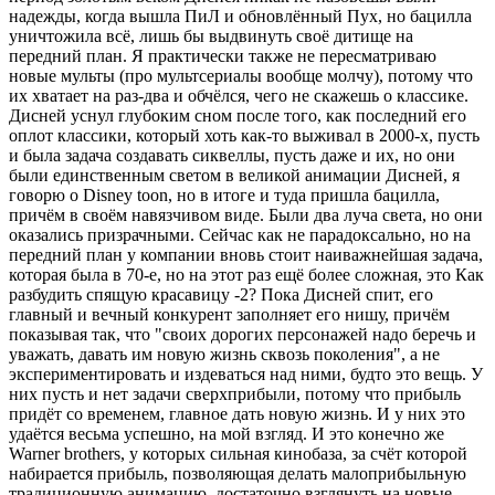
надежды, когда вышла ПиЛ и обновлённый Пух, но бацилла
уничтожила всё, лишь бы выдвинуть своё дитище на
передний план. Я практически также не пересматриваю
новые мульты (про мультсериалы вообще молчу), потому что
их хватает на раз-два и обчёлся, чего не скажешь о классике.
Дисней уснул глубоким сном после того, как последний его
оплот классики, который хоть как-то выживал в 2000-х, пусть
и была задача создавать сиквеллы, пусть даже и их, но они
были единственным светом в великой анимации Дисней, я
говорю о Disney toon, но в итоге и туда пришла бацилла,
причём в своём навязчивом виде. Были два луча света, но они
оказались призрачными. Сейчас как не парадоксально, но на
передний план у компании вновь стоит наиважнейшая задача,
которая была в 70-е, но на этот раз ещё более сложная, это Как
разбудить спящую красавицу -2? Пока Дисней спит, его
главный и вечный конкурент заполняет его нишу, причём
показывая так, что "своих дорогих персонажей надо беречь и
уважать, давать им новую жизнь сквозь поколения", а не
экспериментировать и издеваться над ними, будто это вещь. У
них пусть и нет задачи сверхприбыли, потому что прибыль
придёт со временем, главное дать новую жизнь. И у них это
удаётся весьма успешно, на мой взгляд. И это конечно же
Warner brothers, у которых сильная кинобаза, за счёт которой
набирается прибыль, позволяющая делать малоприбыльную
традиционную анимацию, достаточно взглянуть на новые