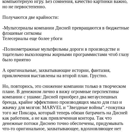
компьютерную игру. Без сомнения, качество картинки важно,
но не первостепенно.
Получаются две крайности:
-Мультсериалы компании Дисней превращаются в бюджетные
флэшевые ситкомы
Телесериалы еще более убоги
-Полнометражные мультфильмы дороги в производстве и
тщательно выхолощены жирными программистами чтоб глазу
было приятно
А оригинальные, захватывающие истории, фантазия,
приключения выставлены на второй план. Грустно.
Но, повторюсь, это снижение компании только в творческом
плане. В денежном лично я вижу огромные перспективы
компании с ушами: Дисней приобрел два мегауспешных
бренда, крайне эффективно производящих мыло для глаз и
жвачку для мозгов: MARVEL и "Звездные войны".+покупка
того же Пиксара, который теперь обязан батрачить на Дисней
как работник, а не как привлеченная контора. Так что
денежные потоки Диснею точно обеспечены, придумывать
что-то оригинальное, захватывающее, вдохновляющее нет