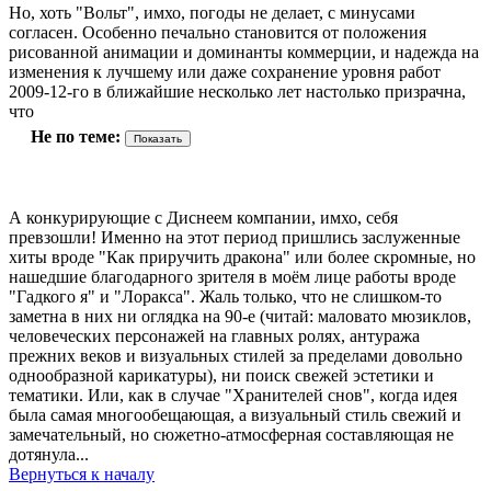
Но, хоть "Вольт", имхо, погоды не делает, с минусами
согласен. Особенно печально становится от положения
рисованной анимации и доминанты коммерции, и надежда на
изменения к лучшему или даже сохранение уровня работ
2009-12-го в ближайшие несколько лет настолько призрачна,
что
Не по теме:
А конкурирующие с Диснеем компании, имхо, себя
превзошли! Именно на этот период пришлись заслуженные
хиты вроде "Как приручить дракона" или более скромные, но
нашедшие благодарного зрителя в моём лице работы вроде
"Гадкого я" и "Лоракса". Жаль только, что не слишком-то
заметна в них ни оглядка на 90-е (читай: маловато мюзиклов,
человеческих персонажей на главных ролях, антуража
прежних веков и визуальных стилей за пределами довольно
однообразной карикатуры), ни поиск свежей эстетики и
тематики. Или, как в случае "Хранителей снов", когда идея
была самая многообещающая, а визуальный стиль свежий и
замечательный, но сюжетно-атмосферная составляющая не
дотянула...
Вернуться к началу