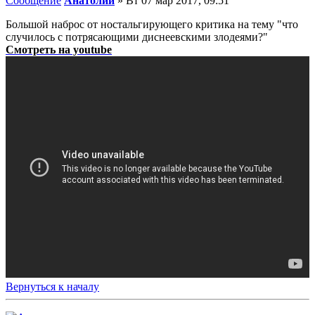
Сообщение
Анатолий
»
Вт 07 мар 2017, 09:51
Большой наброс от ностальгирующего критика на тему "что
случилось с потрясающими диснеевскими злодеями?"
Смотреть на youtube
Вернуться к началу