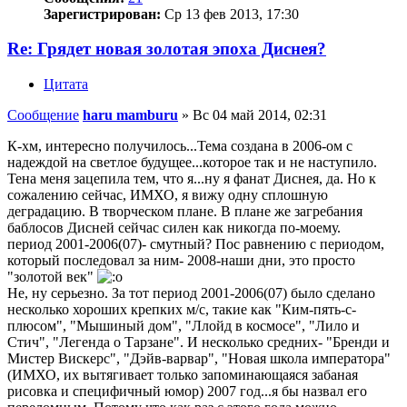
Зарегистрирован:
Ср 13 фев 2013, 17:30
Re: Грядет новая золотая эпоха Диснея?
Цитата
Сообщение
haru mamburu
»
Вс 04 май 2014, 02:31
К-хм, интересно получилось...Тема создана в 2006-ом с
надеждой на светлое будущее...которое так и не наступило.
Тена меня зацепила тем, что я...ну я фанат Диснея, да. Но к
сожалению сейчас, ИМХО, я вижу одну сплошную
деградацию. В творческом плане. В плане же загребания
баблосов Дисней сейчас силен как никогда по-моему.
период 2001-2006(07)- смутный? Пос равнению с периодом,
который последовал за ним- 2008-наши дни, это просто
"золотой век"
Не, ну серьезно. За тот период 2001-2006(07) было сделано
несколько хороших крепких м/с, такие как "Ким-пять-с-
плюсом", "Мышиный дом", "Ллойд в космосе", "Лило и
Стич", "Легенда о Тарзане". И несколько средних- "Бренди и
Мистер Вискерс", "Дэйв-варвар", "Новая школа императора"
(ИМХО, их вытягивает только запоминающаяся забаная
рисовка и специфичный юмор) 2007 год...я бы назвал его