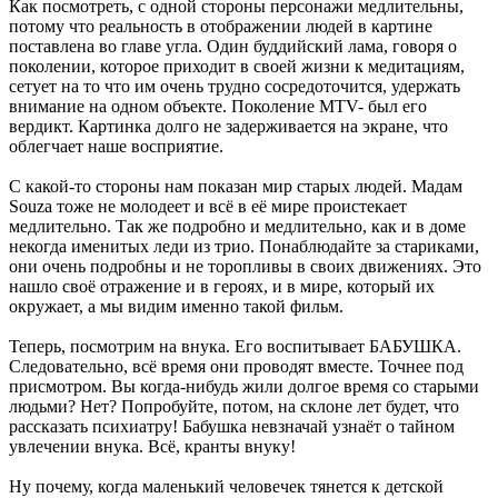
Как посмотреть, с одной стороны персонажи медлительны,
потому что реальность в отображении людей в картине
поставлена во главе угла. Один буддийский лама, говоря о
поколении, которое приходит в своей жизни к медитациям,
сетует на то что им очень трудно сосредоточится, удержать
внимание на одном объекте. Поколение MTV- был его
вердикт. Картинка долго не задерживается на экране, что
облегчает наше восприятие.
С какой-то стороны нам показан мир старых людей. Мадам
Souza тоже не молодеет и всё в её мире проистекает
медлительно. Так же подробно и медлительно, как и в доме
некогда именитых леди из трио. Понаблюдайте за стариками,
они очень подробны и не торопливы в своих движениях. Это
нашло своё отражение и в героях, и в мире, который их
окружает, а мы видим именно такой фильм.
Теперь, посмотрим на внука. Его воспитывает БАБУШКА.
Следовательно, всё время они проводят вместе. Точнее под
присмотром. Вы когда-нибудь жили долгое время со старыми
людьми? Нет? Попробуйте, потом, на склоне лет будет, что
рассказать психиатру! Бабушка невзначай узнаёт о тайном
увлечении внука. Всё, кранты внуку!
Ну почему, когда маленький человечек тянется к детской