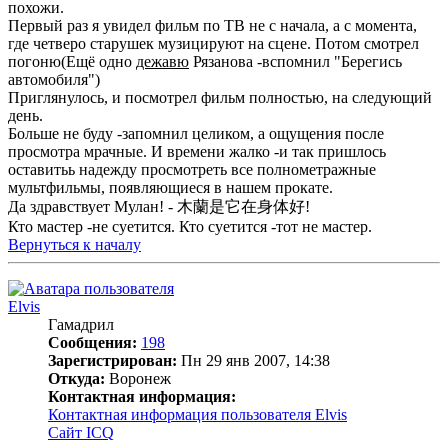
похожи.
Первый раз я увидел фильм по ТВ не с начала, а с момента,
где четверо старушек музицируют на сцене. Потом смотрел
погоню(Ещё одно
дежавю
Рязанова -вспомнил "Берегись
автомобиля")
Приглянулось, и посмотрел фильм полностью, на следующий
день.
Больше не буду -запомнил целиком, а ощущения после
просмотра мрачные. И времени жалко -и так пришлось
оставитьь надежду просмотреть все полнометражные
мультфильмы, появляющиеся в нашем прокате.
Да здравствует Мулан! - 木蘭是它在身体好!
Кто мастер -не суетится. Кто суетится -тот не мастер.
Вернуться к началу
Elvis
Гамадрил
Сообщения:
198
Зарегистрирован:
Пн 29 янв 2007, 14:38
Откуда:
Воронеж
Контактная информация:
Контактная информация пользователя Elvis
Сайт
ICQ