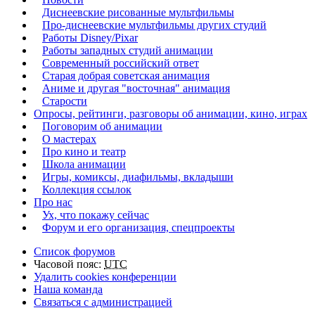
Диснеевские рисованные мультфильмы
Про-диснеевские мультфильмы других студий
Работы Disney/Pixar
Работы западных студий анимации
Современный российский ответ
Старая добрая советская анимация
Аниме и другая "восточная" анимация
Старости
Опросы, рейтинги, разговоры об анимации, кино, играх
Поговорим об анимации
О мастерах
Про кино и театр
Школа анимации
Игры, комиксы, диафильмы, вкладыши
Коллекция ссылок
Про нас
Ух, что покажу сейчас
Форум и его организация, спецпроекты
Список форумов
Часовой пояс:
UTC
Удалить cookies конференции
Наша команда
Связаться с администрацией