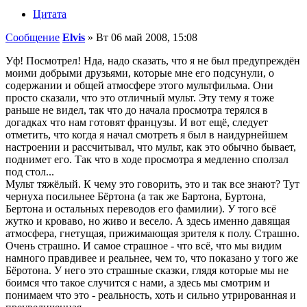
Цитата
Сообщение
Elvis
»
Вт 06 май 2008, 15:08
Уф! Посмотрел! Нда, надо сказать, что я не был предупреждён
моими добрыми друзьями, которые мне его подсунули, о
содержании и общей атмосфере этого мультфильма. Они
просто сказали, что это отличный мульт. Эту тему я тоже
раньше не видел, так что до начала просмотра терялся в
догадках что нам готовят французы. И вот ещё, следует
отметить, что когда я начал смотреть я был в наидурнейшем
настроении и рассчитывал, что мульт, как это обычно бывает,
поднимет его. Так что в ходе просмотра я медленно сползал
под стол...
Мульт тяжёлый. К чему это говорить, это и так все знают? Тут
чернуха посильнее Бёртона (а так же Бартона, Буртона,
Бертона и остальных переводов его фамилии). У того всё
жутко и кроваво, но живо и весело. А здесь именно давящая
атмосфера, гнетущая, прижимающая зрителя к полу. Страшно.
Очень страшно. И самое страшное - что всё, что мы видим
намного правдивее и реальнее, чем то, что показано у того же
Бёротона. У него это страшные сказки, глядя которые мы не
боимся что такое случится с нами, а здесь мы смотрим и
понимаем что это - реальность, хоть и сильно утрированная и