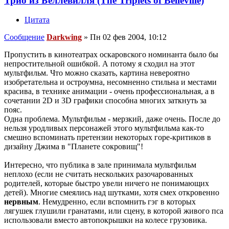
Трио из Беллевилля (The Triplets of Belleville)
Цитата
Сообщение
Darkwing
»
Пн 02 фев 2004, 10:12
Пропустить в кинотеатрах оскаровского номинанта было бы
непростительной ошибкой. А потому я сходил на этот
мультфильм. Что можно сказать, картина невероятно
изобретательна и остроумна, несомненно стильна и местами
красива, в технике анимации - очень профессиональная, а в
сочетании 2D и 3D графики способна многих заткнуть за
пояс.
Одна проблема. Мультфильм - мерзкий, даже очень. После до
нельзя уродливых персонажей этого мультфильма как-то
смешно вспоминать претензии некоторых горе-критиков в
дизайну Джима в "Планете сокровищ"!
Интересно, что публика в зале принимала мультфильм
неплохо (если не считать нескольких разочарованных
родителей, которые быстро увели ничего не понимающих
детей). Многие смеялись над шутками, хотя смех откровенно
нервным
. Немудренно, если вспомнить гэг в которых
лягушек глушили гранатами, или сцену, в которой живого пса
использовали вместо автопокрышки на колесе грузовика.