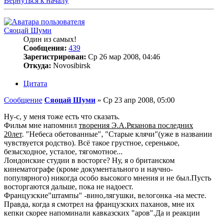
Вернуться к началу
Сяоцай Шуми
Один из самых!
Сообщения:
439
Зарегистрирован:
Ср 26 мар 2008, 04:46
Откуда:
Novosibirsk
Цитата
Сообщение
Сяоцай Шуми
»
Ср 23 апр 2008, 05:00
Ну-с, у меня тоже есть что сказать.
Фильм мне напомнил
творения Э.А.Рязанова последних
20лет
. "Небеса обетованные", "Старые клячи"(уже в названии
чувствуется родство). Всё такое грустное, серенькое,
безысходное, усталое, тягомотное...
Лондонские студии в восторге? Ну, я о британском
кинематографе (кроме документального и научно-
популярного) никогда особо высокого мнения и не был.Пусть
восторгаются дальше, пока не надоест.
Французские"штампы" -вино,лягушки, велогонка -на месте.
Правда, когда я смотрел на французских паханов, мне их
кепки скорее напоминали кавказских "аров".Да и реакции