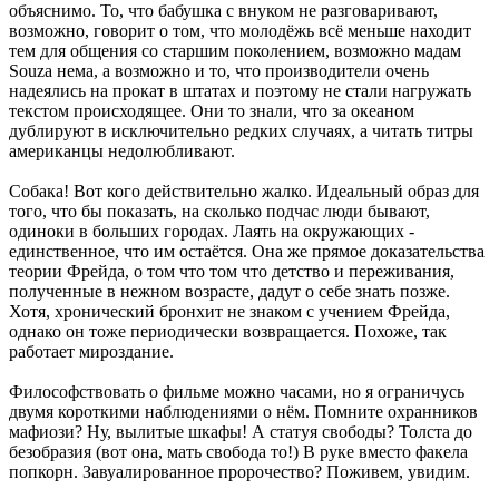
объяснимо. То, что бабушка с внуком не разговаривают,
возможно, говорит о том, что молодёжь всё меньше находит
тем для общения со старшим поколением, возможно мадам
Souza нема, а возможно и то, что производители очень
надеялись на прокат в штатах и поэтому не стали нагружать
текстом происходящее. Они то знали, что за океаном
дублируют в исключительно редких случаях, а читать титры
американцы недолюбливают.
Собака! Вот кого действительно жалко. Идеальный образ для
того, что бы показать, на сколько подчас люди бывают,
одиноки в больших городах. Лаять на окружающих -
единственное, что им остаётся. Она же прямое доказательства
теории Фрейда, о том что том что детство и переживания,
полученные в нежном возрасте, дадут о себе знать позже.
Хотя, хронический бронхит не знаком с учением Фрейда,
однако он тоже периодически возвращается. Похоже, так
работает мироздание.
Философствовать о фильме можно часами, но я ограничусь
двумя короткими наблюдениями о нём. Помните охранников
мафиози? Ну, вылитые шкафы! А статуя свободы? Толста до
безобразия (вот она, мать свобода то!) В руке вместо факела
попкорн. Завуалированное пророчество? Поживем, увидим.