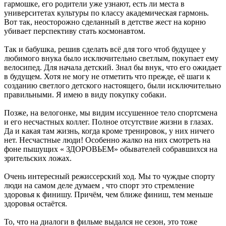
гармошке, его родители уже узнают, есть ли места в
университетах культуры по классу академическая гармонь.
Вот так, неосторожно сделанный в детстве жест на корню
убивает перспективу стать космонавтом.
Так и бабушка, решив сделать всё для того чтоб будущее у
любимого внука было исключительно светлым, покупает ему
велосипед. Для начала детский. Знал бы внук, что его ожидает
в будущем. Хотя не могу не отметить что прежде, её шаги к
созданию светлого детского настоящего, были исключительно
правильными. Я имею в виду покупку собаки.
Позже, на велогонке, мы видим иссушенное тело спортсмена
и его несчастных коллег. Полное отсутствие жизни в глазах.
Да и какая там жизнь, когда кроме тренировок, у них ничего
нет. Несчастные люди! Особенно жалко на них смотреть на
фоне пышущих « ЗДОРОВЬЕМ» обывателей собравшихся на
зрительских ложах.
Очень интересный режиссерский ход. Мы то чуждые спорту
люди на самом деле думаем , что спорт это стремление
здоровья к финишу. Причём, чем ближе финиш, тем меньше
здоровья остаётся.
То, что на диалоги в фильме выдался не сезон, это тоже