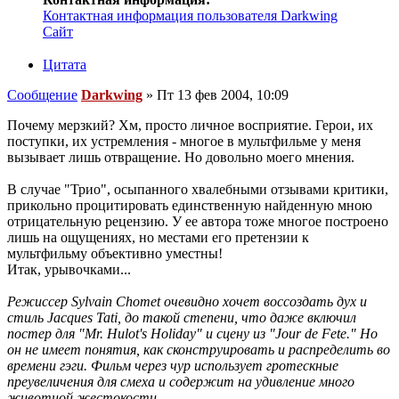
Контактная информация пользователя Darkwing
Сайт
Цитата
Сообщение
Darkwing
»
Пт 13 фев 2004, 10:09
Почему мерзкий? Хм, просто личное восприятие. Герои, их
поступки, их устремления - многое в мультфильме у меня
вызывает лишь отвращение. Но довольно моего мнения.
В случае "Трио", осыпанного хвалебными отзывами критики,
прикольно процитировать единственную найденную мною
отрицательную рецензию. У ее автора тоже многое построено
лишь на ощущениях, но местами его претензии к
мультфильму объективно уместны!
Итак, урывочками...
Режиссер Sylvain Chomet очевидно хочет воссоздать дух и
стиль Jacques Tati, до такой степени, что даже включил
постер для "Mr. Hulot's Holiday" и сцену из "Jour de Fete." Но
он не имеет понятия, как сконструировать и распределить во
времени гэги. Фильм через чур использует гротескные
преувеличения для смеха и содержит на удивление много
животной жестокости.