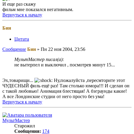
И еще раз скажу
фильм мне показался негативным.
Вернуться к началу
Бин
Цитата
Сообщение
Бин
»
Пн 22 ноя 2004, 23:56
МультМастер писал(а):
не вытерпел и выключил , посмотрев минут 15...
Эх,товарищи...
Ну,пожалуйста ,пересмторите этот
ЧУДЕСНЫЙ филь ещё раз! Там столько юмора!!! И сделан он
с такой любовью! Анимация блестящая! А бэграунды какие!
А все Лондонские студии от него просто без ума!
Вернуться к началу
МультМастер
Старожил
Сообщения:
174