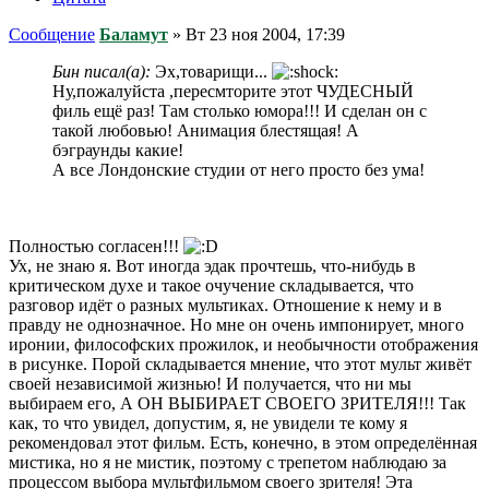
Сообщение
Баламут
»
Вт 23 ноя 2004, 17:39
Бин писал(а):
Эх,товарищи...
Ну,пожалуйста ,пересмторите этот ЧУДЕСНЫЙ
филь ещё раз! Там столько юмора!!! И сделан он с
такой любовью! Анимация блестящая! А
бэграунды какие!
А все Лондонские студии от него просто без ума!
Полностью согласен!!!
Ух, не знаю я. Вот иногда эдак прочтешь, что-нибудь в
критическом духе и такое очучение складывается, что
разговор идёт о разных мультиках. Отношение к нему и в
правду не однозначное. Но мне он очень импонирует, много
иронии, философских прожилок, и необычности отображения
в рисунке. Порой складывается мнение, что этот мульт живёт
своей независимой жизнью! И получается, что ни мы
выбираем его, А ОН ВЫБИРАЕТ СВОЕГО ЗРИТЕЛЯ!!! Так
как, то что увидел, допустим, я, не увидели те кому я
рекомендовал этот фильм. Есть, конечно, в этом определённая
мистика, но я не мистик, поэтому с трепетом наблюдаю за
процессом выбора мультфильмом своего зрителя! Эта