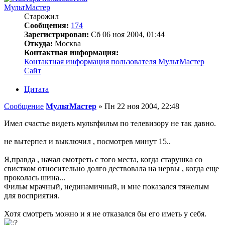
МультМастер
Старожил
Сообщения:
174
Зарегистрирован:
Сб 06 ноя 2004, 01:44
Откуда:
Москва
Контактная информация:
Контактная информация пользователя МультМастер
Сайт
Цитата
Сообщение
МультМастер
»
Пн 22 ноя 2004, 22:48
Имел счастье видеть мультфильм по телевизору не так давно.
не вытерпел и выключил , посмотрев минут 15..
Я,правда , начал смотреть с того места, когда старушка со
свистком относительно долго дествовала на нервы , когда еще
проколась шина...
Фильм мрачный, нединамичный, и мне показался тяжелым
для восприятия.
Хотя смотреть можно и я не отказался бы его иметь у себя.