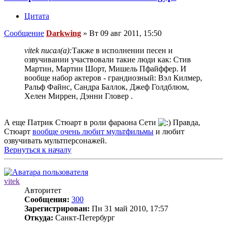
Цитата
Сообщение
Darkwing
»
Вт 09 авг 2011, 15:50
vitek писал(а):
Также в исполнении песен и
озвучивании участвовали такие люди как: Стив
Мартин, Мартин Шорт, Мишель Пфайффер. И
вообще набор актеров - грандиозный: Вэл Килмер,
Ральф Файнс, Cандра Баллок, Джеф Голдблюм,
Хелен Миррен, Дэнни Гловер .
А еще Патрик Стюарт в роли фараона Сети
Правда,
Стюарт
вообще очень любит мультфильмы
и любит
озвучивать мультперсонажей.
Вернуться к началу
vitek
Авторитет
Сообщения:
300
Зарегистрирован:
Пн 31 май 2010, 17:57
Откуда:
Санкт-Петербург