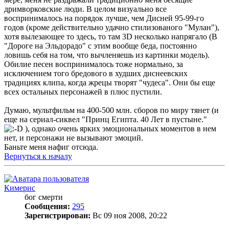
дримворковские люди. В целом визуально все
воспринималось на порядок лучше, чем Дисней 95-99-го
годов (кроме действительно удачно стилизованого "Мулан"),
хотя вылезающее то здесь, то там 3D несколько напрягало (В
"Дороге на Эльдорадо" с этим вообще беда, постоянно
ловишь себя на том, что вычленяешь из картинки модель).
Обилие песен воспринималось тоже нормально, за
исключением того бредового в худших диснеевских
традициях клипа, когда жрецы творят "чудеса". Они бы еще
всех остальных персонажей в плюс пустили.
Думаю, мультфильм на 400-500 млн. сборов по миру тянет (и
еще на сериал-сиквел "Принц Египта. 40 Лет в пустыне."
), однако очень ярких эмоциональных моментов в нем
нет, и персонажи не вызывают эмоций.
Баньте меня нафиг отсюда.
Вернуться к началу
Кимерис
бог смерти
Сообщения:
295
Зарегистрирован:
Вс 09 ноя 2008, 20:22