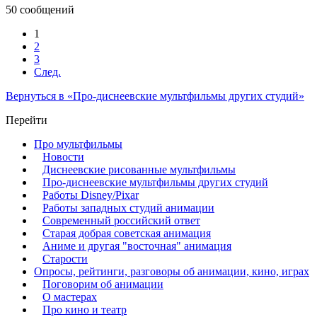
50 сообщений
1
2
3
След.
Вернуться в «Про-диснеевские мультфильмы других студий»
Перейти
Про мультфильмы
Новости
Диснеевские рисованные мультфильмы
Про-диснеевские мультфильмы других студий
Работы Disney/Pixar
Работы западных студий анимации
Современный российский ответ
Старая добрая советская анимация
Аниме и другая "восточная" анимация
Старости
Опросы, рейтинги, разговоры об анимации, кино, играх
Поговорим об анимации
О мастерах
Про кино и театр