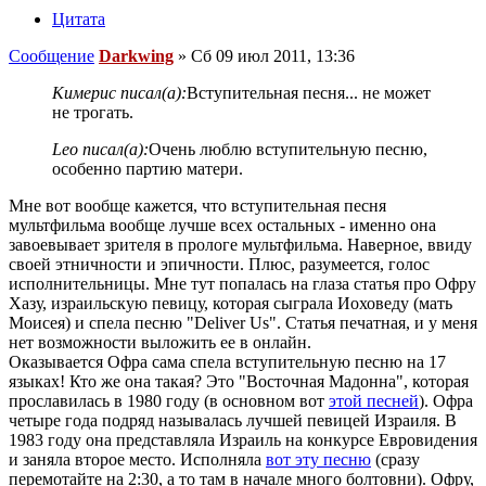
Цитата
Сообщение
Darkwing
»
Сб 09 июл 2011, 13:36
Кимерис писал(а):
Вступительная песня... не может
не трогать.
Leo писал(а):
Очень люблю вступительную песню,
особенно партию матери.
Мне вот вообще кажется, что вступительная песня
мультфильма вообще лучше всех остальных - именно она
завоевывает зрителя в прологе мультфильма. Наверное, ввиду
своей этничности и эпичности. Плюс, разумеется, голос
исполнительницы. Мне тут попалась на глаза статья про Офру
Хазу, израильскую певицу, которая сыграла Иоховеду (мать
Моисея) и спела песню "Deliver Us". Статья печатная, и у меня
нет возможности выложить ее в онлайн.
Оказывается Офра сама спела вступительную песню на 17
языках! Кто же она такая? Это "Восточная Мадонна", которая
прославилась в 1980 году (в основном вот
этой песней
). Офра
четыре года подряд называлась лучшей певицей Израиля. В
1983 году она представляла Израиль на конкурсе Евровидения
и заняла второе место. Исполняла
вот эту песню
(сразу
перемотайте на 2:30, а то там в начале много болтовни). Офру,