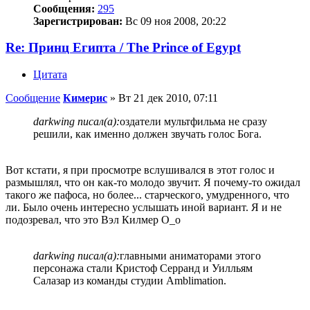
Сообщения:
295
Зарегистрирован:
Вс 09 ноя 2008, 20:22
Re: Принц Египта / The Prince of Egypt
Цитата
Сообщение
Кимерис
»
Вт 21 дек 2010, 07:11
darkwing писал(а):
оздатели мультфильма не сразу
решили, как именно должен звучать голос Бога.
Вот кстати, я при просмотре вслушивался в этот голос и
размышлял, что он как-то молодо звучит. Я почему-то ожидал
такого же пафоса, но более... старческого, умудренного, что
ли. Было очень интересно услышать иной вариант. Я и не
подозревал, что это Вэл Килмер О_о
darkwing писал(а):
главными аниматорами этого
персонажа стали Кристоф Серранд и Уилльям
Салазар из команды студии Amblimation.