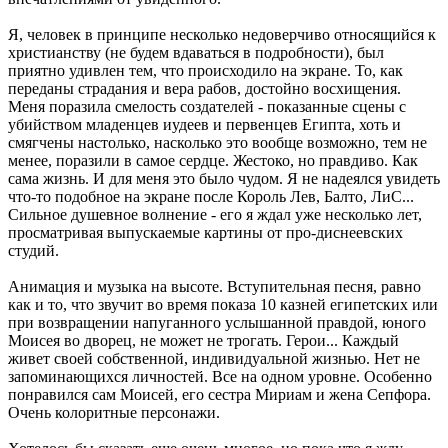
Я, человек в принципе несколько недоверчиво относящийся к
христианству (не будем вдаваться в подробности), был
приятно удивлен тем, что происходило на экране. То, как
переданы страдания и вера рабов, достойно восхищения.
Меня поразила смелость создателей - показанные сцены с
убийством младенцев иудеев и первенцев Египта, хоть и
смягчены настолько, насколько это вообще возможно, тем не
менее, поразили в самое сердце. Жестоко, но правдиво. Как
сама жизнь. И для меня это было чудом. Я не надеялся увидеть
что-то подобное на экране после Король Лев, Балто, ЛиС...
Сильное душевное волнение - его я ждал уже несколько лет,
просматривая выпускаемые картины от про-диснеевских
студий.
Анимация и музыка на высоте. Вступительная песня, равно
как и то, что звучит во время показа 10 казней египетских или
при возвращении напуганного услышанной правдой, юного
Моисея во дворец, не может не трогать. Герои... Каждый
живет своей собственной, индивидуальной жизнью. Нет не
запоминающихся личностей. Все на одном уровне. Особенно
понравился сам Моисей, его сестра Мириам и жена Сепфора.
Очень колоритные персонажи.