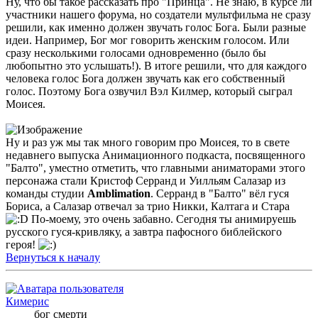
Ну, что бы такое рассказать про "Принца". Не знаю, в курсе ли
участники нашего форума, но создатели мультфильма не сразу
решили, как именно должен звучать голос Бога. Были разные
идеи. Например, Бог мог говорить женским голосом. Или
сразу несколькими голосами одновременно (было бы
любопытно это услышать!). В итоге решили, что для каждого
человека голос Бога должен звучать как его собственный
голос. Поэтому Бога озвучил Вэл Килмер, который сыграл
Моисея.
Ну и раз уж мы так много говорим про Моисея, то в свете
недавнего выпуска Анимационного подкаста, посвященного
"Балто", уместно отметить, что главными аниматорами этого
персонажа стали Кристоф Серранд и Уилльям Салазар из
команды студии
Amblimation
. Серранд в "Балто" вёл гуся
Бориса, а Салазар отвечал за трио Никки, Калтага и Стара
По-моему, это очень забавно. Сегодня ты анимируешь
русского гуся-кривляку, а завтра пафосного библейского
героя!
Вернуться к началу
Кимерис
бог смерти