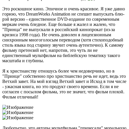
Это роскошное кино. Эпичное и очень красивое. Я уже давно
горюю, что DreamWorks Animation не спешит выпускать блю-
рэй версию - единственное DVD-издание по современным
меркам очень бледное. Еще больше я жалел и жалею, что
"Принца" не выпускали в российский кинопрокат (из-за
кризиса 1998 года). Не очень доволен я лицензионным
синхронным многоголосым переводом (хотя стихоподобный
стиль языка под старину звучит очень аутентично). К самому
фильму претензий нет, напротив, это чуть ли не
единственный мультфильм на библейскую тематику такого
масштаба и глубины.
Я к христианству отношусь более чем недоверчиво, но в
"Принце" собственно про христианство речь не идет, ведь это
Ветхий завет. На мой взгляд Ветхий завет и Исход в том числе
- ужасная книга, но это продукт своего времени. Если я не
согласен с посылом фильма, это не значит, что фильм плохой.
Фильм отличный!
Любопытно, что авторы мультфильма "причесали" моральную