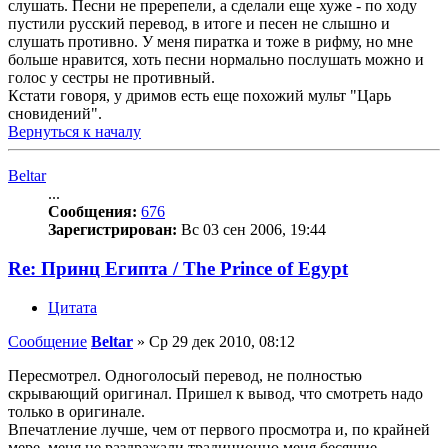
слушать. Песни не пререпели, а сделали еще хуже - по ходу
пустили русский перевод, в итоге и песен не слышно и
слушать противно. У меня пиратка и тоже в рифму, но мне
больше нравится, хоть песни нормально послушать можно и
голос у сестры не противный.
Кстати говоря, у дримов есть еще похожий мульт "Царь
сновидений".
Вернуться к началу
Beltar
...
Сообщения:
676
Зарегистрирован:
Вс 03 сен 2006, 19:44
Re: Принц Египта / The Prince of Egypt
Цитата
Сообщение
Beltar
»
Ср 29 дек 2010, 08:12
Пересмотрел. Одноголосый перевод, не полностью
скрывающий оригинал. Пришел к вывод, что смотреть надо
только в оригинале.
Впечатление лучше, чем от первого просмотра и, по крайней
мере, меня не раздражали традиционно меня бесящие