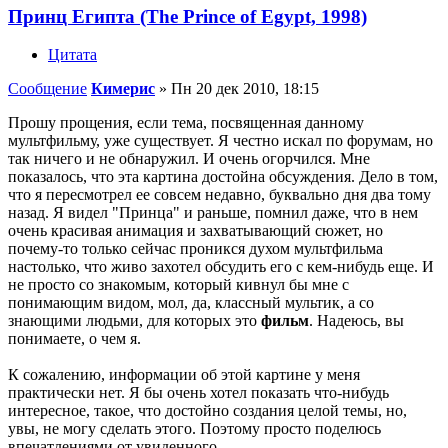
Принц Египта (The Prince of Egypt, 1998)
Цитата
Сообщение
Кимерис
»
Пн 20 дек 2010, 18:15
Прошу прощения, если тема, посвященная данному
мультфильму, уже существует. Я честно искал по форумам, но
так ничего и не обнаружил. И очень огорчился. Мне
показалось, что эта картина достойна обсуждения. Дело в том,
что я пересмотрел ее совсем недавно, буквально дня два тому
назад. Я видел "Принца" и раньше, помнил даже, что в нем
очень красивая анимация и захватывающий сюжет, но
почему-то только сейчас проникся духом мультфильма
настолько, что живо захотел обсудить его с кем-нибудь еще. И
не просто со знакомым, который кивнул бы мне с
понимающим видом, мол, да, классный мультик, а со
знающими людьми, для которых это
фильм
. Надеюсь, вы
понимаете, о чем я.
К сожалению, информации об этой картине у меня
практически нет. Я бы очень хотел показать что-нибудь
интересное, такое, что достойно создания целой темы, но,
увы, не могу сделать этого. Поэтому просто поделюсь
впечатлениями от увиденного.