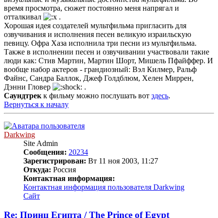
время просмотра, сюжет постоянно меня напрягал и
отталкивал
.
Хорошая идея создателей мультфильма пригласить для
озвучивания и исполнения песен великую израильскую
певицу. Офра Хаза исполнила три песни из мультфильма.
Также в исполнении песен и озвучивании участвовали такие
люди как: Стив Мартин, Мартин Шорт, Мишель Пфайффер. И
вообще набор актеров - грандиозный: Вэл Килмер, Ральф
Файнс, Cандра Баллок, Джеф Голдблюм, Хелен Миррен,
Дэнни Гловер
.
Саундтрек
к фильму можно послушать вот
здесь
.
Вернуться к началу
Darkwing
Site Admin
Сообщения:
20234
Зарегистрирован:
Вт 11 ноя 2003, 11:27
Откуда:
Россия
Контактная информация:
Контактная информация пользователя Darkwing
Сайт
Re: Принц Египта / The Prince of Egypt