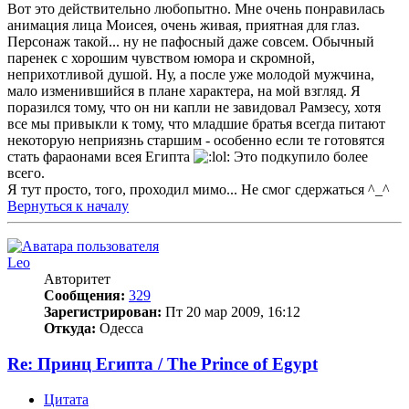
Вот это действительно любопытно. Мне очень понравилась
анимация лица Моисея, очень живая, приятная для глаз.
Персонаж такой... ну не пафосный даже совсем. Обычный
паренек с хорошим чувством юмора и скромной,
неприхотливой душой. Ну, а после уже молодой мужчина,
мало изменившийся в плане характера, на мой взгляд. Я
поразился тому, что он ни капли не завидовал Рамзесу, хотя
все мы привыкли к тому, что младшие братья всегда питают
некоторую неприязнь старшим - особенно если те готовятся
стать фараонами всея Египта
Это подкупило более
всего.
Я тут просто, того, проходил мимо... Не смог сдержаться ^_^
Вернуться к началу
Leo
Авторитет
Сообщения:
329
Зарегистрирован:
Пт 20 мар 2009, 16:12
Откуда:
Одесса
Re: Принц Египта / The Prince of Egypt
Цитата