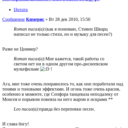
Цитата
Сообщение
Кимерис
»
Вт 28 дек 2010, 15:50
Roman писал(а):
(как я понимаю, Стивен Шварц
написал не только стихи, но и музыку для песен?)
Разве не Циммер?
Roman писал(а):
Мне кажется, такой работы со
светом нет ни в одном другом про-диснеевском
мультфильме
!
Ага, мне тоже очень понравилось то, как они поработали над
тенями и тоновыми эффектами. И огонь тоже очень красив,
особенно в моменте, где Сепфора танцевала неподалеку от
Моисея и порывом повеяла на него жаром и искрами **
Leo писал(а):
правда без перепевки песен.
И слава богу!