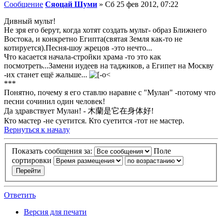
Сообщение
Сяоцай Шуми
»
Сб 25 фев 2012, 07:22
Дивный мульт!
Не зря его берут, когда хотят создать мульт- образ Ближнего
Востока, и конкретно Египта(святая Земля как-то не
котируется).Песня-шоу жрецов -это нечто...
Что касается начала-стройки храма -то это как
посмотреть...Замени иудеев на таджиков, а Египет на Москву
-их станет ещё жальше...
***
Понятно, почему я его ставлю наравне с "Мулан" -потому что
песни сочинил один человек!
Да здравствует Мулан! - 木蘭是它在身体好!
Кто мастер -не суетится. Кто суетится -тот не мастер.
Вернуться к началу
Показать сообщения за:
Поле
сортировки
Ответить
Версия для печати