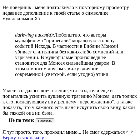
Не поверишь - меня подтолкнуло к повторному просмотру
недавнее дополнение к твоей статье о символике
мультфильмов Х)
darkwing писал(а):
Любопытно, что авторы
мультфильма "причесали" моральную сторону
событий Исхода. В частности в Библии Моисей
убивает египтянина без каких-либо сомнений или
угрызений. В мультфильме произошедшее
становится для Моисея сильнейшим ударом. В
этом и многом другом я вижу влияние
современной (светской, если угодно) этики.
У меня создалось впечатление, что создатели еще и
попытались усилить душевную трагедию Моисея, дать толчок
к его последующему внутреннему "перерождению", а также
показать, что у каждого есть шанс искупить свою вину, какой
бы тяжкой она ни была.
Не по теме:
Я тут просто, того, проходил мимо... Не смог сдержаться ^_^
Вернуться к началу