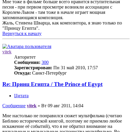
Мне тоже в фильме больше всего нравится вступительная
песня - при первом просмотре возникли ассоциации с
Королем-Львом - там тоже в начале играет мощная
запоминающаяся композиция.
Жаль, Стивена Шварца, как композитора, я знаю только по
"Принцу Египта".
Вернуться к началу
vitek
Авторитет
Сообщения:
300
Зарегистрирован:
Пн 31 май 2010, 17:57
Откуда:
Санкт-Петербург
Re: Принц Египта / The Prince of Egypt
Цитата
Сообщение
vitek
»
Вт 09 авг 2011, 14:04
Мне настолько не понравился сюжет мультфильма (считаю
Библию исторической книгой, поэтому не приемлю любое
искажение её событий), что я не обратил внимание на
визуальные и музыкальные достоинства мультфильма. Во