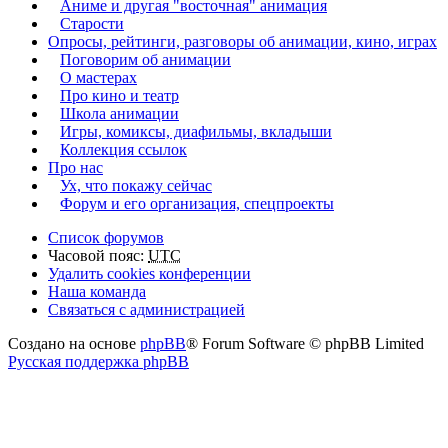
Аниме и другая "восточная" анимация
Старости
Опросы, рейтинги, разговоры об анимации, кино, играх
Поговорим об анимации
О мастерах
Про кино и театр
Школа анимации
Игры, комиксы, диафильмы, вкладыши
Коллекция ссылок
Про нас
Ух, что покажу сейчас
Форум и его организация, спецпроекты
Список форумов
Часовой пояс:
UTC
Удалить cookies конференции
Наша команда
Связаться с администрацией
Создано на основе
phpBB
® Forum Software © phpBB Limited
Русская поддержка phpBB