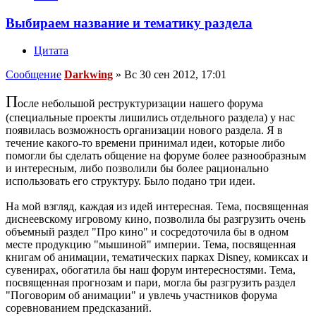
Выбираем название и тематику раздела
Цитата
Сообщение
Darkwing
»
Вс 30 сен 2012, 17:01
П
осле небольшой реструктуризации нашего форума
(специальные проекты лишились отдельного раздела) у нас
появилась возможность организации нового раздела. Я в
течение какого-то времени принимал идеи, которые либо
помогли бы сделать общение на форуме более разнообразным
и интересным, либо позволили бы более рационально
использовать его структуру. Было подано три идеи.
На мой взгляд, каждая из идей интересная. Тема, посвященная
диснеевскому игровому кино, позволила бы разгрузить очень
объемный раздел "Про кино" и сосредоточила бы в одном
месте продукцию "мышиной" империи. Тема, посвященная
книгам об анимации, тематических парках Disney, комиксах и
сувенирах, обогатила бы наш форум интересностями. Тема,
посвященная прогнозам и пари, могла бы разгрузить раздел
"Поговорим об анимации" и увлечь участников форума
соревнованием предсказаний.