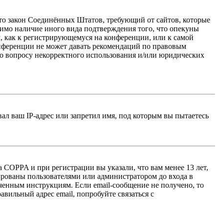
 — это закон Соединённых Штатов, требующий от сайтов, которые
тимо наличие иного вида подтверждения того, что опекуны
, как к регистрирующемуся на конференции, или к самой
онференции не может давать рекомендаций по правовым
по вопросу некорректного использования и/или юридических
л ваш IP-адрес или запретил имя, под которым вы пытаетесь
 COPPA и при регистрации вы указали, что вам менее 13 лет,
ированы пользователями или администратором до входа в
ученным инструкциям. Если email-сообщение не получено, то
авильный адрес email, попробуйте связаться с