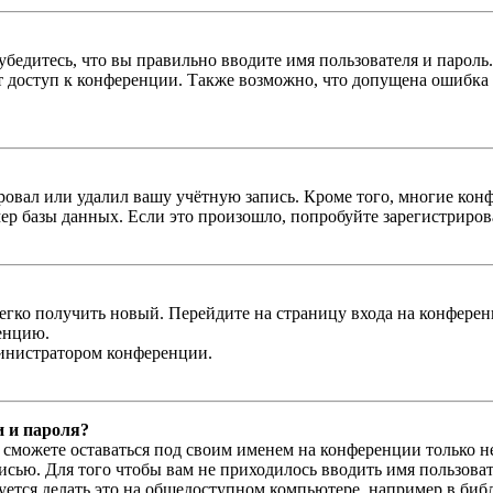
бедитесь, что вы правильно вводите имя пользователя и пароль
ыт доступ к конференции. Также возможно, что допущена ошибка
овал или удалил вашу учётную запись. Кроме того, многие кон
р базы данных. Если это произошло, попробуйте зарегистрироват
легко получить новый. Перейдите на страницу входа на конфер
енцию.
министратором конференции.
и и пароля?
ы сможете оставаться под своим именем на конференции только н
писью. Для того чтобы вам не приходилось вводить имя пользова
тся делать это на общедоступном компьютере, например в библи