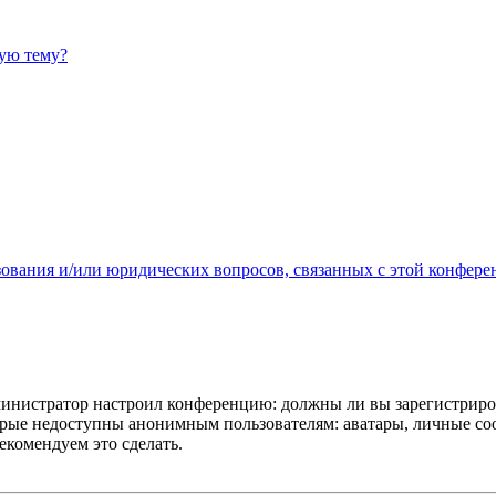
ную тему?
зования и/или юридических вопросов, связанных с этой конфере
администратор настроил конференцию: должны ли вы зарегистриро
рые недоступны анонимным пользователям: аватары, личные сообщ
екомендуем это сделать.