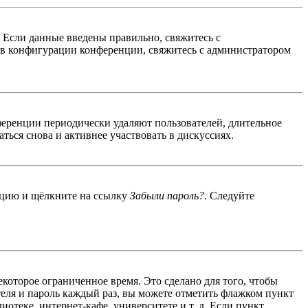
. Если данные введены правильно, свяжитесь с
 в конфигурации конференции, свяжитесь с администратором
ференции периодически удаляют пользователей, длительное
ься снова и активнее участвовать в дискуссиях.
енцию и щёлкните на ссылку
Забыли пароль?
. Следуйте
екоторое ограниченное время. Это сделано для того, чтобы
теля и пароль каждый раз, вы можете отметить флажком пункт
отеке, интернет-кафе, университете и т. д. Если пункт