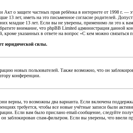
, или Акт о защите частных прав ребёнка в интернете от 1998 г.
е 13 лет, иметь на это письменное согласие родителей. Допус
х младше 13 лет. Если вы не уверены, применимо ли это к вам
Обратите внимание, что phpBB Limited администрация данной к
, кроме указанных в ответе на вопрос «С кем можно связаться 
ет юридической силы.
цию новых пользователей. Также возможно, что он заблокирова
ратору конференции.
 они верны, то возможны два варианта. Если включена поддержка
енциях требуется, чтобы все новые учётные записи были актив
трации. Если вам было прислано email-сообщение, следуйте пол
 он заблокирован спам-фильтром. Если вы уверены, что ввели пр