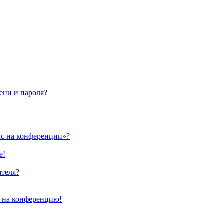
ени и пароля?
ас на конференции»?
е!
ателя?
и на конференцию!