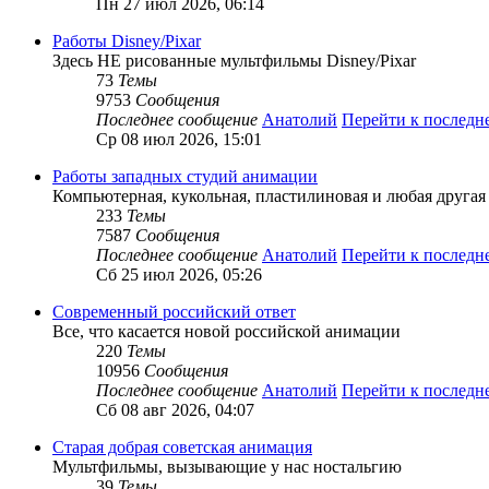
Пн 27 июл 2026, 06:14
Работы Disney/Pixar
Здесь НЕ рисованные мультфильмы Disney/Pixar
73
Темы
9753
Сообщения
Последнее сообщение
Анатолий
Перейти к послед
Ср 08 июл 2026, 15:01
Работы западных студий анимации
Компьютерная, кукольная, пластилиновая и любая другая а
233
Темы
7587
Сообщения
Последнее сообщение
Анатолий
Перейти к послед
Сб 25 июл 2026, 05:26
Современный российский ответ
Все, что касается новой российской анимации
220
Темы
10956
Сообщения
Последнее сообщение
Анатолий
Перейти к послед
Сб 08 авг 2026, 04:07
Старая добрая советская анимация
Мультфильмы, вызывающие у нас ностальгию
39
Темы