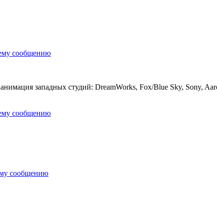
нему сообщению
нимация западных студий: DreamWorks, Fox/Blue Sky, Sony, Aardm
нему сообщению
ему сообщению