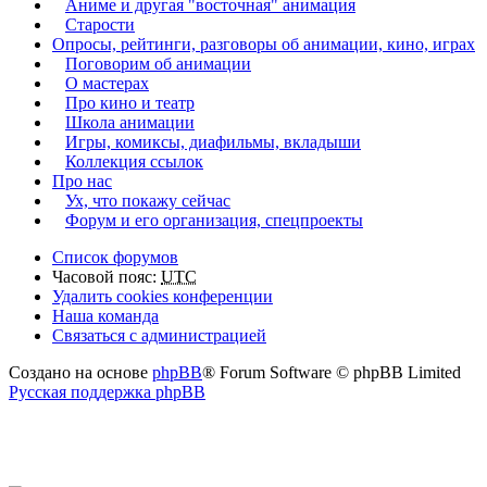
Аниме и другая "восточная" анимация
Старости
Опросы, рейтинги, разговоры об анимации, кино, играх
Поговорим об анимации
О мастерах
Про кино и театр
Школа анимации
Игры, комиксы, диафильмы, вкладыши
Коллекция ссылок
Про нас
Ух, что покажу сейчас
Форум и его организация, спецпроекты
Список форумов
Часовой пояс:
UTC
Удалить cookies конференции
Наша команда
Связаться с администрацией
Создано на основе
phpBB
® Forum Software © phpBB Limited
Русская поддержка phpBB