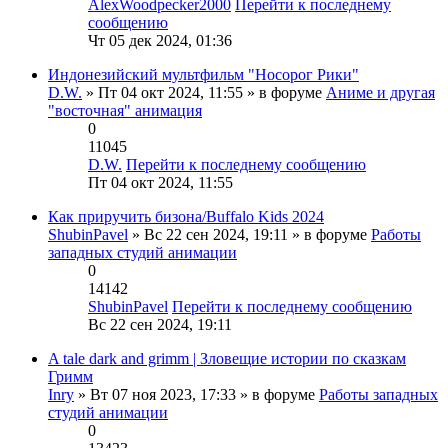
AlexWoodpecker2000
Перейти к последнему
сообщению
Чт 05 дек 2024, 01:36
Индонезийский мультфильм "Носорог Рики"
D.W.
» Пт 04 окт 2024, 11:55 » в форуме
Аниме и другая
"восточная" анимация
0
11045
D.W.
Перейти к последнему сообщению
Пт 04 окт 2024, 11:55
Как приручить бизона/Buffalo Kids 2024
ShubinPavel
» Вс 22 сен 2024, 19:11 » в форуме
Работы
западных студий анимации
0
14142
ShubinPavel
Перейти к последнему сообщению
Вс 22 сен 2024, 19:11
A tale dark and grimm | Зловещие истории по сказкам
Гримм
Inry
» Вт 07 ноя 2023, 17:33 » в форуме
Работы западных
студий анимации
0