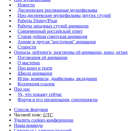
Новости
Диснеевские рисованные мультфильмы
Про-диснеевские мультфильмы других студий
Работы Disney/Pixar
Работы западных студий анимации
Современный российский ответ
Старая добрая советская анимация
Аниме и другая "восточная" анимация
Старости
Опросы, рейтинги, разговоры об анимации, кино, играх
Поговорим об анимации
О мастерах
Про кино и театр
Школа анимации
Игры, комиксы, диафильмы, вкладыши
Коллекция ссылок
Про нас
Ух, что покажу сейчас
Форум и его организация, спецпроекты
Список форумов
Часовой пояс:
UTC
Удалить cookies конференции
Наша команда
Связаться с администрацией