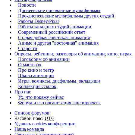
Новости
Диснеевские рисованные мультфильмы
Про-диснеевские мультфильмы других студий
Работы Disney/Pixar
Работы западных студий анимации
Современный российский ответ
Старая добрая советская анимация
Аниме и другая "восточная" анимация
Старости
Опросы, рейтинги, разговоры об анимации, кино, играх
Поговорим об анимации
О мастерах
Про кино и театр
Школа анимации
Игры, комиксы, диафильмы, вкладыши
Коллекция ссылок
Про нас
Ух, что покажу сейчас
Форум и его организация, спецпроекты
Список форумов
Часовой пояс:
UTC
Удалить cookies конференции
Наша команда
Связаться с администрацией