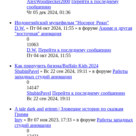
AlexWoodpecker2000
Перейти к последнему
сообщению
Чт 05 дек 2024, 01:36
Индонезийский мультфильм "Носорог Рики"
D.W.
» Пт 04 окт 2024, 11:55 » в форуме
Аниме и другая
"восточная" анимация
0
11063
D.W.
Перейти к последнему сообщению
Пт 04 окт 2024, 11:55
Как приручить бизона/Buffalo Kids 2024
ShubinPavel
» Вс 22 сен 2024, 19:11 » в форуме
Работы
западных студий анимации
0
14147
ShubinPavel
Перейти к последнему сообщению
Вс 22 сен 2024, 19:11
A tale dark and grimm | Зловещие истории по сказкам
Гримм
Inry
» Вт 07 ноя 2023, 17:33 » в форуме
Работы западных
студий анимации
0