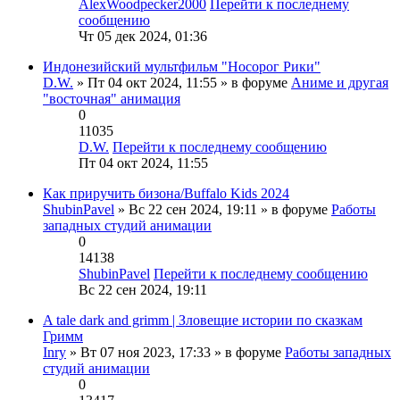
AlexWoodpecker2000
Перейти к последнему
сообщению
Чт 05 дек 2024, 01:36
Индонезийский мультфильм "Носорог Рики"
D.W.
» Пт 04 окт 2024, 11:55 » в форуме
Аниме и другая
"восточная" анимация
0
11035
D.W.
Перейти к последнему сообщению
Пт 04 окт 2024, 11:55
Как приручить бизона/Buffalo Kids 2024
ShubinPavel
» Вс 22 сен 2024, 19:11 » в форуме
Работы
западных студий анимации
0
14138
ShubinPavel
Перейти к последнему сообщению
Вс 22 сен 2024, 19:11
A tale dark and grimm | Зловещие истории по сказкам
Гримм
Inry
» Вт 07 ноя 2023, 17:33 » в форуме
Работы западных
студий анимации
0