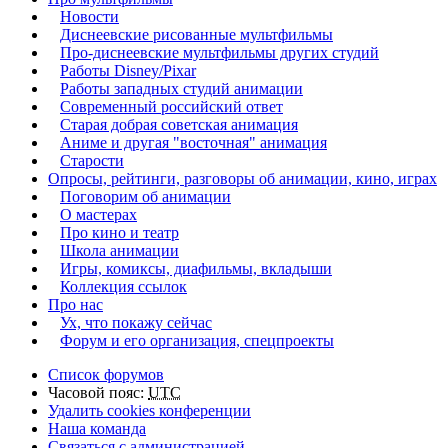
Новости
Диснеевские рисованные мультфильмы
Про-диснеевские мультфильмы других студий
Работы Disney/Pixar
Работы западных студий анимации
Современный российский ответ
Старая добрая советская анимация
Аниме и другая "восточная" анимация
Старости
Опросы, рейтинги, разговоры об анимации, кино, играх
Поговорим об анимации
О мастерах
Про кино и театр
Школа анимации
Игры, комиксы, диафильмы, вкладыши
Коллекция ссылок
Про нас
Ух, что покажу сейчас
Форум и его организация, спецпроекты
Список форумов
Часовой пояс:
UTC
Удалить cookies конференции
Наша команда
Связаться с администрацией