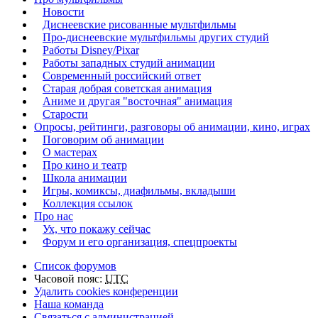
Новости
Диснеевские рисованные мультфильмы
Про-диснеевские мультфильмы других студий
Работы Disney/Pixar
Работы западных студий анимации
Современный российский ответ
Старая добрая советская анимация
Аниме и другая "восточная" анимация
Старости
Опросы, рейтинги, разговоры об анимации, кино, играх
Поговорим об анимации
О мастерах
Про кино и театр
Школа анимации
Игры, комиксы, диафильмы, вкладыши
Коллекция ссылок
Про нас
Ух, что покажу сейчас
Форум и его организация, спецпроекты
Список форумов
Часовой пояс:
UTC
Удалить cookies конференции
Наша команда
Связаться с администрацией