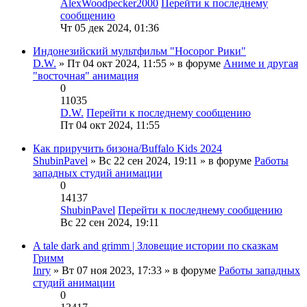
AlexWoodpecker2000
Перейти к последнему
сообщению
Чт 05 дек 2024, 01:36
Индонезийский мультфильм "Носорог Рики"
D.W.
» Пт 04 окт 2024, 11:55 » в форуме
Аниме и другая
"восточная" анимация
0
11035
D.W.
Перейти к последнему сообщению
Пт 04 окт 2024, 11:55
Как приручить бизона/Buffalo Kids 2024
ShubinPavel
» Вс 22 сен 2024, 19:11 » в форуме
Работы
западных студий анимации
0
14137
ShubinPavel
Перейти к последнему сообщению
Вс 22 сен 2024, 19:11
A tale dark and grimm | Зловещие истории по сказкам
Гримм
Inry
» Вт 07 ноя 2023, 17:33 » в форуме
Работы западных
студий анимации
0