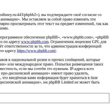
isney.ru:443/phpbb2»), вы подтверждаете своё согласие со
 анимации». Мы оставляем за собой право изменять эти
лярно просматривать этот текст на предмет изменений, так как
ними.
«программное обеспечение phpBB», «www.phpbb.com», «phpBB
но по адресу
www.phpbb.com
. Ограничения лицензии GPL для
ёт ответственности за то, что администрация конференций
 по адресу
https://www.phpbb.com/
.
ывов к национальной розни и прочих сообщений, которые
ации» или международное право. Попытки размещения таких
естность, если мы сочтём это нужным. IP-адреса всех
 про-диснеевской анимации» имеют право удалить,
, что введённая вами информация будет храниться в базе
диснеевской анимации», ни phpBB Limited не может быть