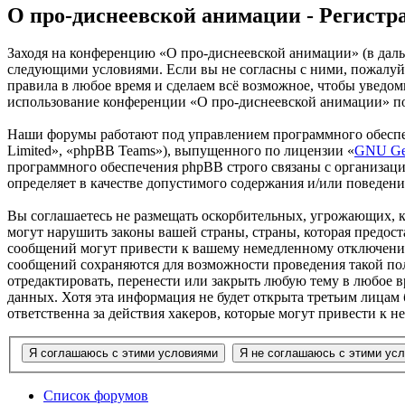
О про-диснеевской анимации - Регистр
Заходя на конференцию «О про-диснеевской анимации» (в дальне
следующими условиями. Если вы не согласны с ними, пожалуйс
правила в любое время и сделаем всё возможное, чтобы уведом
использование конференции «О про-диснеевской анимации» пос
Наши форумы работают под управлением программного обеспе
Limited», «phpBB Teams»), выпущенного по лицензии «
GNU Gen
программного обеспечения phpBB строго связаны с организаци
определяет в качестве допустимого содержания и/или поведен
Вы соглашаетесь не размещать оскорбительных, угрожающих, 
могут нарушить законы вашей страны, страны, которая предос
сообщений могут привести к вашему немедленному отключению 
сообщений сохраняются для возможности проведения такой пол
отредактировать, перенести или закрыть любую тему в любое в
данных. Хотя эта информация не будет открыта третьим лицам
ответственна за действия хакеров, которые могут привести к 
Список форумов