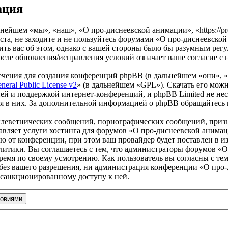
ация
йшем «мы», «наш», «О про-диснеевской анимации», «https://prod
та, не заходите и не пользуйтесь форумами «О про-диснеевской
ить вас об этом, однако с вашей стороны было бы разумным регу
ле обновления/исправления условий означает ваше согласие с 
чения для создания конференций phpBB (в дальнейшем «они», 
eral Public License v2
» (в дальнейшем «GPL»). Скачать его мож
ей и поддержкой интернет-конференций, и phpBB Limited не нес
ия в них. За дополнительной информацией о phpBB обращайтесь
клеветнических сообщений, порнографических сообщений, приз
тавляет услуги хостинга для форумов «О про-диснеевской аним
от конференции, при этом ваш провайдер будет поставлен в изв
итики. Вы соглашаетесь с тем, что администраторы форумов «О
ремя по своему усмотрению. Как пользователь вы согласны с тем
 без вашего разрешения, ни администрация конференции «О про-
несанкционированному доступу к ней.