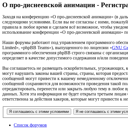
О про-диснеевской анимации - Регистр
Заходя на конференцию «О про-диснеевской анимации» (в дальне
следующими условиями. Если вы не согласны с ними, пожалуйс
правила в любое время и сделаем всё возможное, чтобы уведом
использование конференции «О про-диснеевской анимации» пос
Наши форумы работают под управлением программного обеспе
Limited», «phpBB Teams»), выпущенного по лицензии «
GNU Gen
программного обеспечения phpBB строго связаны с организаци
определяет в качестве допустимого содержания и/или поведен
Вы соглашаетесь не размещать оскорбительных, угрожающих, 
могут нарушить законы вашей страны, страны, которая предос
сообщений могут привести к вашему немедленному отключению 
сообщений сохраняются для возможности проведения такой пол
отредактировать, перенести или закрыть любую тему в любое в
данных. Хотя эта информация не будет открыта третьим лицам
ответственна за действия хакеров, которые могут привести к 
Список форумов