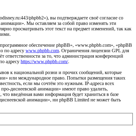
isney.ru:443/phpbb2»), вы подтверждаете своё согласие со
 анимации». Мы оставляем за собой право изменять эти
лярно просматривать этот текст на предмет изменений, так как
ними.
«программное обеспечение phpBB», «www.phpbb.com», «phpBB
но по адресу
www.phpbb.com
. Ограничения лицензии GPL для
ёт ответственности за то, что администрация конференций
 по адресу
https://www.phpbb.com/
.
ывов к национальной розни и прочих сообщений, которые
ации» или международное право. Попытки размещения таких
естность, если мы сочтём это нужным. IP-адреса всех
 про-диснеевской анимации» имеют право удалить,
, что введённая вами информация будет храниться в базе
диснеевской анимации», ни phpBB Limited не может быть