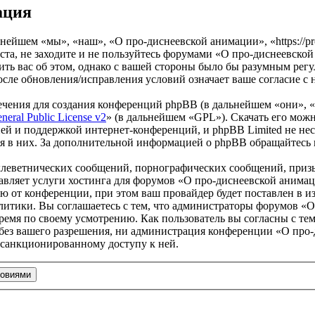
ация
йшем «мы», «наш», «О про-диснеевской анимации», «https://prod
та, не заходите и не пользуйтесь форумами «О про-диснеевской
ить вас об этом, однако с вашей стороны было бы разумным регу
ле обновления/исправления условий означает ваше согласие с 
чения для создания конференций phpBB (в дальнейшем «они», 
eral Public License v2
» (в дальнейшем «GPL»). Скачать его мож
ей и поддержкой интернет-конференций, и phpBB Limited не нес
ия в них. За дополнительной информацией о phpBB обращайтесь
клеветнических сообщений, порнографических сообщений, приз
тавляет услуги хостинга для форумов «О про-диснеевской аним
от конференции, при этом ваш провайдер будет поставлен в изв
итики. Вы соглашаетесь с тем, что администраторы форумов «О
ремя по своему усмотрению. Как пользователь вы согласны с тем
 без вашего разрешения, ни администрация конференции «О про-
несанкционированному доступу к ней.