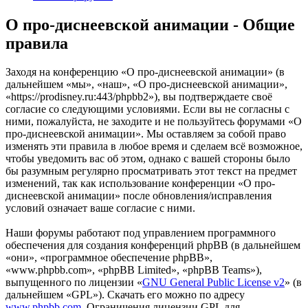
О про-диснеевской анимации - Общие
правила
Заходя на конференцию «О про-диснеевской анимации» (в
дальнейшем «мы», «наш», «О про-диснеевской анимации»,
«https://prodisney.ru:443/phpbb2»), вы подтверждаете своё
согласие со следующими условиями. Если вы не согласны с
ними, пожалуйста, не заходите и не пользуйтесь форумами «О
про-диснеевской анимации». Мы оставляем за собой право
изменять эти правила в любое время и сделаем всё возможное,
чтобы уведомить вас об этом, однако с вашей стороны было
бы разумным регулярно просматривать этот текст на предмет
изменений, так как использование конференции «О про-
диснеевской анимации» после обновления/исправления
условий означает ваше согласие с ними.
Наши форумы работают под управлением программного
обеспечения для создания конференций phpBB (в дальнейшем
«они», «программное обеспечение phpBB»,
«www.phpbb.com», «phpBB Limited», «phpBB Teams»),
выпущенного по лицензии «
GNU General Public License v2
» (в
дальнейшем «GPL»). Скачать его можно по адресу
www.phpbb.com
. Ограничения лицензии GPL для