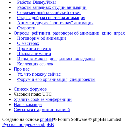
Работы Disney/Pixar
Работы западных студий анимации
Современный российский ответ
Старая добрая советская анимация
Аниме и другая "восточная" анимация
Старости
Опросы, рейтинги, разговоры об анимации, кино, играх
Поговорим об анимации
О мастерах
Про кино и театр
Школа анимации
Игры, комиксы, диафильмы, вкладыши
Коллекция ссылок
Про нас
Ух, что покажу сейчас
Форум и его организация, спецпроекты
Список форумов
Часовой пояс:
UTC
Удалить cookies конференции
Наша команда
Связаться с администрацией
Создано на основе
phpBB
® Forum Software © phpBB Limited
Русская поддержка phpBB