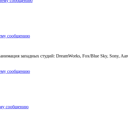
днему сообщению
нему сообщению
нимация западных студий: DreamWorks, Fox/Blue Sky, Sony, Aardm
нему сообщению
ему сообщению