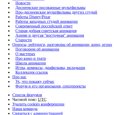
Новости
Диснеевские рисованные мультфильмы
Про-диснеевские мультфильмы других студий
Работы Disney/Pixar
Работы западных студий анимации
Современный российский ответ
Старая добрая советская анимация
Аниме и другая "восточная" анимация
Старости
Опросы, рейтинги, разговоры об анимации, кино, играх
Поговорим об анимации
О мастерах
Про кино и театр
Школа анимации
Игры, комиксы, диафильмы, вкладыши
Коллекция ссылок
Про нас
Ух, что покажу сейчас
Форум и его организация, спецпроекты
Список форумов
Часовой пояс:
UTC
Удалить cookies конференции
Наша команда
Связаться с администрацией