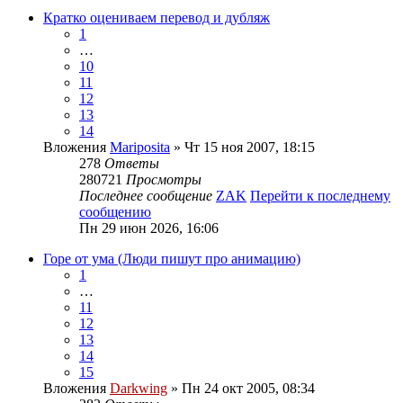
Кратко оцениваем перевод и дубляж
1
…
10
11
12
13
14
Вложения
Mariposita
» Чт 15 ноя 2007, 18:15
278
Ответы
280721
Просмотры
Последнее сообщение
ZAK
Перейти к последнему
сообщению
Пн 29 июн 2026, 16:06
Горе от ума (Люди пишут про анимацию)
1
…
11
12
13
14
15
Вложения
Darkwing
» Пн 24 окт 2005, 08:34