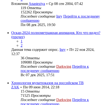
Вложения
Anasteziya
» Ср 08 сен 2004, 07:42
119
Ответы
152262
Просмотры
Последнее сообщение
Inry
Перейти к последнему
сообщению
Пн 08 дек 2025, 19:50
Оскар-2024 полнометражная анимация. Кто что видел?
(прочее)
1
2
Данная тема содержит опрос.
Inry
» Пт 22 ноя 2024,
12:37
36
Ответы
109080
Просмотры
Последнее сообщение
Darkwing
Перейти к
последнему сообщению
Вс 07 дек 2025, 17:51
Хронология мультпоказов на российском ТВ
ZAK
» Пн 09 июн 2014, 22:18
15
Ответы
71525
Просмотры
Последнее сообщение
Darkwing
Перейти к
последнему сообщению