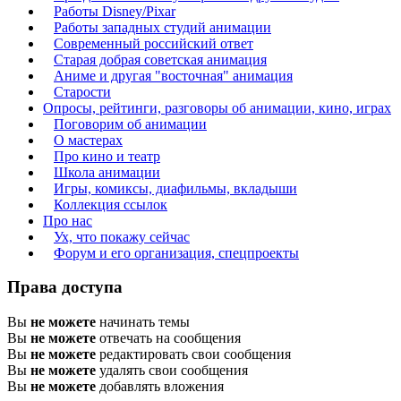
Работы Disney/Pixar
Работы западных студий анимации
Современный российский ответ
Старая добрая советская анимация
Аниме и другая "восточная" анимация
Старости
Опросы, рейтинги, разговоры об анимации, кино, играх
Поговорим об анимации
О мастерах
Про кино и театр
Школа анимации
Игры, комиксы, диафильмы, вкладыши
Коллекция ссылок
Про нас
Ух, что покажу сейчас
Форум и его организация, спецпроекты
Права доступа
Вы
не можете
начинать темы
Вы
не можете
отвечать на сообщения
Вы
не можете
редактировать свои сообщения
Вы
не можете
удалять свои сообщения
Вы
не можете
добавлять вложения