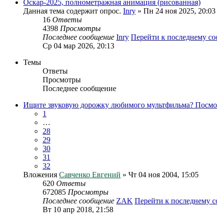
Оскар-2025, полнометражная анимация (рисованная)
Данная тема содержит опрос.
Inry
» Пн 24 ноя 2025, 20:03
16
Ответы
4398
Просмотры
Последнее сообщение
Inry
Перейти к последнему с
Ср 04 мар 2026, 20:13
Темы
Ответы
Просмотры
Последнее сообщение
Ищите звуковую дорожку любимого мультфильма? Посмот
1
…
28
29
30
31
32
Вложения
Савченко Евгений
» Чт 04 ноя 2004, 15:05
620
Ответы
672085
Просмотры
Последнее сообщение
ZAK
Перейти к последнему 
Вт 10 апр 2018, 21:58