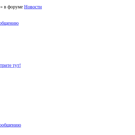
 » в форуме
Новости
ообщению
рите тут!
сообщению