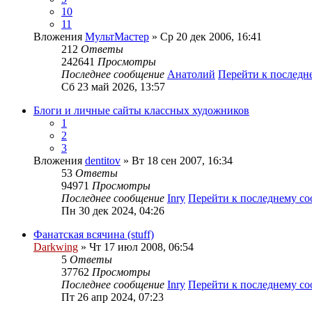
10
11
Вложения
МультМастер
» Ср 20 дек 2006, 16:41
212
Ответы
242641
Просмотры
Последнее сообщение
Анатолий
Перейти к послед
Сб 23 май 2026, 13:57
Блоги и личные сайты классных художников
1
2
3
Вложения
dentitov
» Вт 18 сен 2007, 16:34
53
Ответы
94971
Просмотры
Последнее сообщение
Inry
Перейти к последнему с
Пн 30 дек 2024, 04:26
Фанатская всячина (stuff)
Darkwing
» Чт 17 июл 2008, 06:54
5
Ответы
37762
Просмотры
Последнее сообщение
Inry
Перейти к последнему с
Пт 26 апр 2024, 07:23