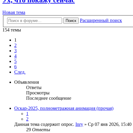
Новая тема
Расширенный поиск
Поиск
154 темы
1
2
3
4
5
6
След.
Объявления
Ответы
Просмотры
Последнее сообщение
Оскар-2025, полнометражная анимация (прочая)
1
2
Данная тема содержит опрос.
Inry
» Ср 07 янв 2026, 15:40
29
Ответы