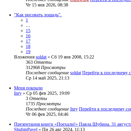
Чт 15 янв 2026, 08:38
"Как рисовать лошадь".
1
…
15
16
17
18
19
Вложения
soldat
» Сб 19 янв 2008, 15:22
363
Ответы
312968
Просмотры
Последнее сообщение
soldat
Перейти к последнему
Ср 14 май 2025, 21:13
Меня покрали
Inry
» Ср 05 фев 2025, 19:09
3
Ответы
1735
Просмотры
Последнее сообщение
Inry
Перейти к последнему с
Чт 06 фев 2025, 04:46
Презентация книги «Поехали!» Павла Шубина. 31 август
ShubinPavel
» Пн 26 авг 2024, 11:13