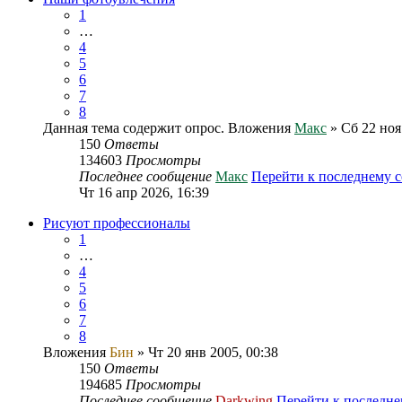
1
…
4
5
6
7
8
Данная тема содержит опрос.
Вложения
Макс
» Сб 22 ноя
150
Ответы
134603
Просмотры
Последнее сообщение
Макс
Перейти к последнему 
Чт 16 апр 2026, 16:39
Рисуют профессионалы
1
…
4
5
6
7
8
Вложения
Бин
» Чт 20 янв 2005, 00:38
150
Ответы
194685
Просмотры
Последнее сообщение
Darkwing
Перейти к последн