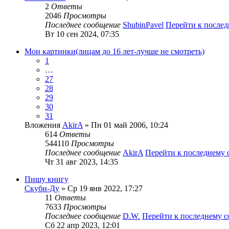
2
Ответы
2046
Просмотры
Последнее сообщение
ShubinPavel
Перейти к после
Вт 10 сен 2024, 07:35
Мои картинки(лицам до 16 лет-лучше не смотреть)
1
…
27
28
29
30
31
Вложения
AkirA
» Пн 01 май 2006, 10:24
614
Ответы
544110
Просмотры
Последнее сообщение
AkirA
Перейти к последнему
Чт 31 авг 2023, 14:35
Пишу книгу
Скуби-Ду
» Ср 19 янв 2022, 17:27
11
Ответы
7633
Просмотры
Последнее сообщение
D.W.
Перейти к последнему 
Сб 22 апр 2023, 12:01