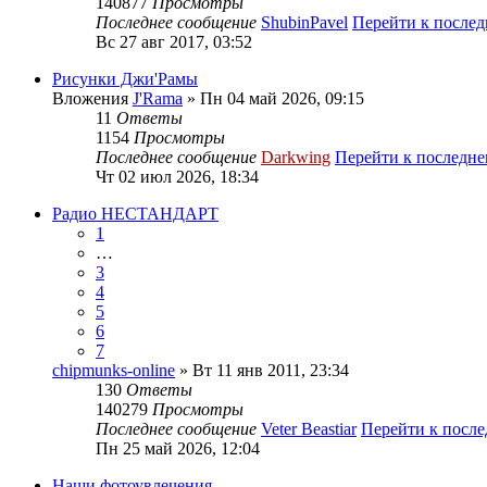
140877
Просмотры
Последнее сообщение
ShubinPavel
Перейти к после
Вс 27 авг 2017, 03:52
Рисунки Джи'Рамы
Вложения
J'Rama
» Пн 04 май 2026, 09:15
11
Ответы
1154
Просмотры
Последнее сообщение
Darkwing
Перейти к последн
Чт 02 июл 2026, 18:34
Радио НЕСТАНДАРТ
1
…
3
4
5
6
7
chipmunks-online
» Вт 11 янв 2011, 23:34
130
Ответы
140279
Просмотры
Последнее сообщение
Veter Beastiar
Перейти к посл
Пн 25 май 2026, 12:04
Наши фотоувлечения