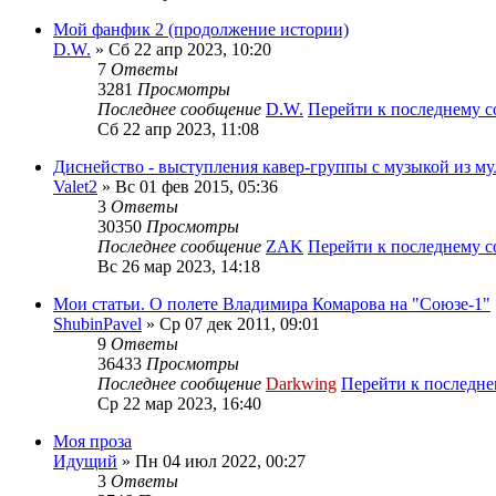
Мой фанфик 2 (продолжение истории)
D.W.
» Сб 22 апр 2023, 10:20
7
Ответы
3281
Просмотры
Последнее сообщение
D.W.
Перейти к последнему 
Сб 22 апр 2023, 11:08
Диснейство - выступления кавер-группы с музыкой из му
Valet2
» Вс 01 фев 2015, 05:36
3
Ответы
30350
Просмотры
Последнее сообщение
ZAK
Перейти к последнему 
Вс 26 мар 2023, 14:18
Мои статьи. О полете Владимира Комарова на "Союзе-1"
ShubinPavel
» Ср 07 дек 2011, 09:01
9
Ответы
36433
Просмотры
Последнее сообщение
Darkwing
Перейти к последн
Ср 22 мар 2023, 16:40
Моя проза
Идущий
» Пн 04 июл 2022, 00:27
3
Ответы