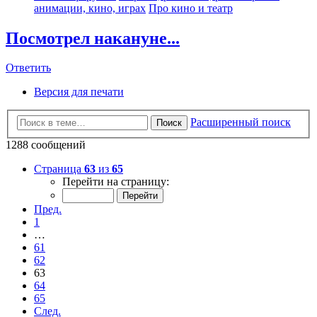
анимации, кино, играх
Про кино и театр
Посмотрел накануне...
Ответить
Версия для печати
Расширенный поиск
Поиск
1288 сообщений
Страница
63
из
65
Перейти на страницу:
Пред.
1
…
61
62
63
64
65
След.