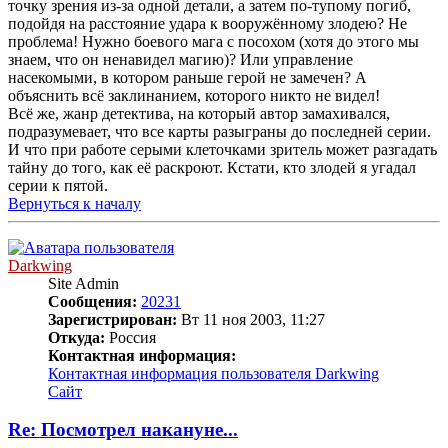
точку зрения из-за одной детали, а затем по-тупому погиб,
подойдя на расстояние удара к вооружённому злодею? Не
проблема! Нужно боевого мага с посохом (хотя до этого мы
знаем, что он ненавидел магию)? Или управление
насекомыми, в котором раньше герой не замечен? А
объяснить всё заклинанием, которого никто не видел!
Всё же, жанр детектива, на который автор замахивался,
подразумевает, что все карты разыграны до последней серии.
И что при работе серыми клеточками зритель может разгадать
тайну до того, как её раскроют. Кстати, кто злодей я угадал
серии к пятой.
Вернуться к началу
Darkwing
Site Admin
Сообщения:
20231
Зарегистрирован:
Вт 11 ноя 2003, 11:27
Откуда:
Россия
Контактная информация:
Контактная информация пользователя Darkwing
Сайт
Re: Посмотрел накануне...