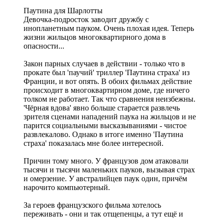
Паутина для Шарлотты
Девочка-подросток заводит дружбу с
инопланетным пауком. Очень плохая идея. Теперь
жизни жильцов многоквартирного дома в
опасности...
Закон парных случаев в действии - только что в
прокате был 'паучий' триллер 'Паутина страха' из
Франции, и вот опять. В обоих фильмах действие
происходит в многоквартирном доме, где ничего
толком не работает. Так что сравнения неизбежны.
'Чёрная вдова' явно больше старается развлечь
зрителя сценами нападений паука на жильцов и не
парится социальными высказываниями - чистое
развлекалово. Однако в итоге именно 'Паутина
страха' показалась мне более интересной.
Причин тому много. У французов дом атаковали
тысячи и тысячи маленьких пауков, вызывая страх
и омерзение. У австралийцев паук один, причём
нарочито компьютерный.
За героев французского фильма хотелось
переживать - они и так отщепенцы, а тут ещё и