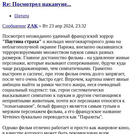
Re: Посмотрел накануне...
Цитата
Сообщение
ZAK
»
Вт 23 апр 2024, 23:32
Посмотрел неожиданно удачный французский хоррор
"Паутина страха"
о жильцах многоквартирного дома на
неблагополучной окраине Парижа, внезапно оказавшихся
терроризируемыми множеством пауков самых разных
размеров. Главное достоинство фильма - на удивление живые
персонажи, которые вызывают сопереживание, будучи куда
чаще раздражающими, чем симпатичными. Грамотно
выстроен и саспенс, при этом фильм очень долго запрягает,
после чего очень быстро едет. Впрочем, картина имеет явные
амбиции выйти за рамки чистого жанра, неся очевидный
социальный подтекст: так, герои систематически
высказывают симпатию к паукам и другим считающимся
неприятными животным, почти все персонажи относятся к
"понаехавшим", белый француз является самым тупым и
мерзким персонажем фильма, а его французское название
Vermines
буквально переводится как "Паразиты".
Однако фильм отлично работает и просто как жанровое кино,
в качестве которого может быть рекомендован всем