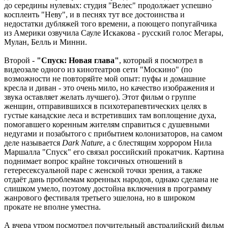
до середины нулевых: студия "Велес" продолжает успешно
косплеить "Неву", и в песнях тут все достоинства и
недостатки дубляжей того времени, а поющего попугайчика
из Америки озвучила Сауле Искакова - русский голос Мегары,
Мулан, Белль и Минни.
Второй -
"Спуск: Новая глава"
, который я посмотрел в
видеозале одного из кинотеатров сети "Москино" (по
возможности не повторяйте мой опыт: пуфы и домашние
кресла и диван - это очень мило, но качество изображения и
звука оставляет желать лучшего). Этот фильм о группе
женщин, отправившихся в психотерапевтических целях в
густые канадские леса и встретивших там воплощение духа,
помогавшего коренным жителям справиться с душевными
недугами и позабытого с прибытием колонизаторов, на самом
деле называется
Dark Nature
, а с блестящим хоррором Нила
Маршалла "Спуск" его связал российский прокатчик. Картина
поднимает вопрос крайне токсичных отношений в
гетересексуальной паре с женской точки зрения, а также
отдаёт дань проблемам коренных народов, однако сделана не
слишком умело, поэтому достойна включения в программу
жанрового фестиваля третьего эшелона, но в широком
прокате не вполне уместна.
А вчера утром посмотрел поучительный австралийский фильм