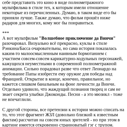
себе представить это кино в виде полнометражного
мультфильма в стиле тех, к которым имели отношение
некоторые из перечисленных. Думаю, в таком виде его бы
приняли лучше. Также думаю, что фильм прошёл ниже
радаров для многих, кому мог бы понравиться.
***
А вот мультфильм
"Волшебное приключение да Винчи"
разочаровал. Визуально всё прекрасно, куклы в стиле
Рэнкина/Басса очаровательны, но сама история показалась
каким-то малоосмысленным наивным бормотанием с
участием совсем-совсем карикатурно-ходульных персонажей,
кажущихся неуместными в современной полнометражной
анимации. Сильно порадовал разве что ответ Леонардо на
требование Папы изобрести ему оружие для победы над
Францией. Открытие в конце, конечно, правильное, но
кажется слишком банальным на фоне личности да Винчи.
Отдельно удивило, что жаждущий познания творец и сам не
знает секрета улыбки Джоконды. Песни - а это мюзикл - тоже
не впечатлили.
С другой стороны, все претензии к истории можно списать на
то, что этот фрагмент ЖЗЛ (довольно близкий к известным
фактам) рассчитан на совсем юных зрителей - но при этом в
картине имеется откровенно странноватый гэг с трупом.