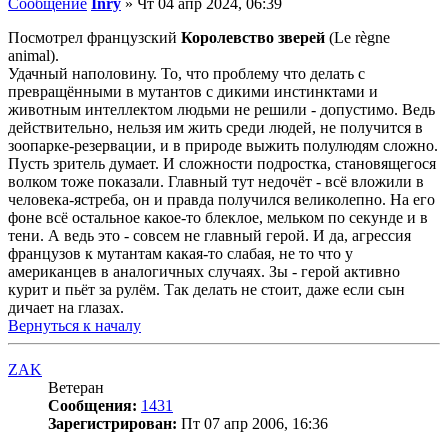
Сообщение
Inry
»
Чт 04 апр 2024, 06:39
Посмотрел французский
Королевство зверей
(Le règne
animal).
Удачный наполовину. То, что проблему что делать с
превращёнными в мутантов с дикими инстинктами и
животным интеллектом людьми не решили - допустимо. Ведь
действительно, нельзя им жить среди людей, не получится в
зоопарке-резервации, и в природе выжить полулюдям сложно.
Пусть зритель думает. И сложности подростка, становящегося
волком тоже показали. Главный тут недочёт - всё вложили в
человека-ястреба, он и правда получился великолепно. На его
фоне всё остальное какое-то блеклое, мельком по секунде и в
тени. А ведь это - совсем не главный герой. И да, агрессия
французов к мутантам какая-то слабая, не то что у
американцев в аналогичных случаях. Зы - герой активно
курит и пьёт за рулём. Так делать не стоит, даже если сын
дичает на глазах.
Вернуться к началу
ZAK
Ветеран
Сообщения:
1431
Зарегистрирован:
Пт 07 апр 2006, 16:36