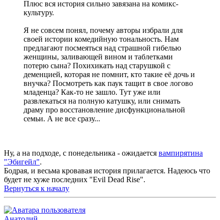
Плюс вся история сильно завязана на комикс-
культуру.
Я не совсем понял, почему авторы избрали для
своей истории комедийную тональность. Нам
предлагают посмеяться над страшной гибелью
женщины, заливающей вином и таблетками
потерю сына? Похихикать над старушкой с
деменцией, которая не помнит, кто такие её дочь и
внучка? Посмотреть как паук тащит в свое логово
младенца? Как-то не зашло. Тут уже или
развлекаться на полную катушку, или снимать
драму про восстановление дисфункциональной
семьи. А не все сразу...
Ну, а на подходе, с понедельника - ожидается
вампирятина
"Эбигейл"
.
Бодрая, и весьма кровавая история прилагается. Надеюсь что
будет не хуже последних "Evil Dead Rise".
Вернуться к началу
Анатолий