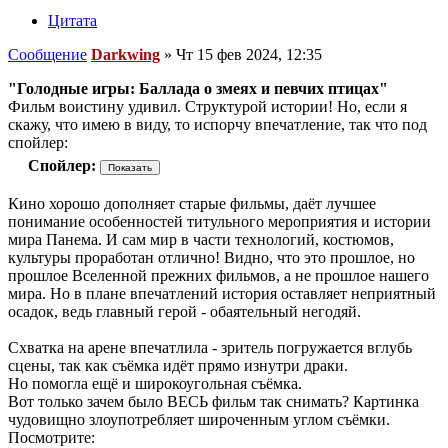
Цитата
Сообщение
Darkwing
»
Чт 15 фев 2024, 12:35
"Голодные игры: Баллада о змеях и певчих птицах"
Фильм воистину удивил. Структурой истории! Но, если я
скажу, что имею в виду, то испорчу впечатление, так что под
спойлер:
Спойлер:
Кино хорошо дополняет старые фильмы, даёт лучшее
понимание особенностей титульного мероприятия и истории
мира Панема. И сам мир в части технологий, костюмов,
культуры проработан отлично! Видно, что это прошлое, но
прошлое Вселенной прежних фильмов, а не прошлое нашего
мира. Но в плане впечатлений история оставляет неприятный
осадок, ведь главный герой - обаятельный негодяй.
Схватка на арене впечатлила - зритель погружается вглубь
сцены, так как съёмка идёт прямо изнутри драки.
Но помогла ещё и широкоугольная съёмка.
Вот только зачем было ВЕСЬ фильм так снимать? Картинка
чудовищно злоупотребляет широченным углом съёмки.
Посмотрите: