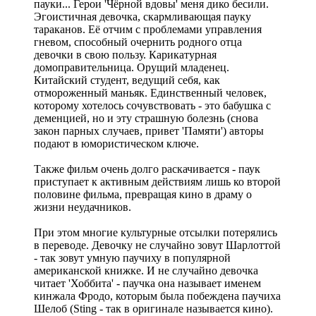
пауки... Герои 'Чёрной вдовы' меня дико бесили.
Эгоистичная девочка, скармливающая пауку
тараканов. Её отчим с проблемами управления
гневом, способный очернить родного отца
девочки в свою пользу. Карикатурная
домоправительница. Орущий младенец.
Китайский студент, ведущий себя, как
отмороженный маньяк. Единственный человек,
которому хотелось сочувствовать - это бабушка с
деменцией, но и эту страшную болезнь (снова
закон парных случаев, привет 'Памяти') авторы
подают в юмористическом ключе.
Также фильм очень долго раскачивается - паук
приступает к активным действиям лишь ко второй
половине фильма, превращая кино в драму о
жизни неудачников.
При этом многие культурные отсылки потерялись
в переводе. Девочку не случайно зовут Шарлоттой
- так зовут умную паучиху в популярной
американской книжке. И не случайно девочка
читает 'Хоббита' - паучка она называет именем
кинжала Фродо, которым была побеждена паучиха
Шелоб (Sting - так в оригинале называется кино).