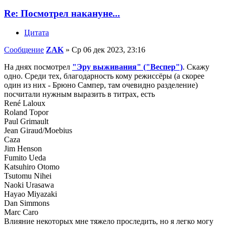
Re: Посмотрел накануне...
Цитата
Сообщение
ZAK
»
Ср 06 дек 2023, 23:16
На днях посмотрел
"Эру выживания" ("Веспер")
. Скажу
одно. Среди тех, благодарность кому режиссёры (а скорее
один из них - Брюно Сампер, там очевидно разделение)
посчитали нужным выразить в титрах, есть
René Laloux
Roland Topor
Paul Grimault
Jean Giraud/Moebius
Caza
Jim Henson
Fumito Ueda
Katsuhiro Otomo
Tsutomu Nihei
Naoki Urasawa
Hayao Miyazaki
Dan Simmons
Marc Caro
Влияние некоторых мне тяжело проследить, но я легко могу