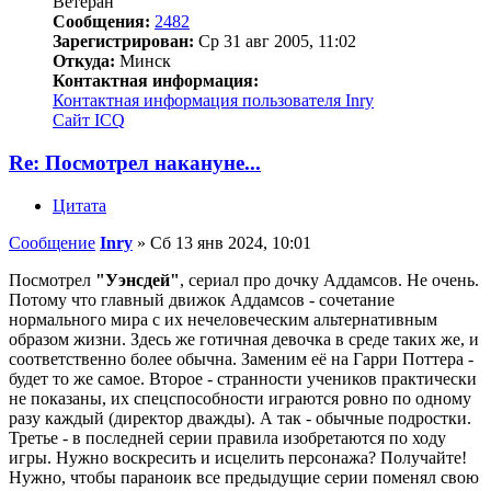
Ветеран
Сообщения:
2482
Зарегистрирован:
Ср 31 авг 2005, 11:02
Откуда:
Минск
Контактная информация:
Контактная информация пользователя Inry
Сайт
ICQ
Re: Посмотрел накануне...
Цитата
Сообщение
Inry
»
Сб 13 янв 2024, 10:01
Посмотрел
"Уэнсдей"
, сериал про дочку Аддамсов. Не очень.
Потому что главный движок Аддамсов - сочетание
нормального мира с их нечеловеческим альтернативным
образом жизни. Здесь же готичная девочка в среде таких же, и
соответственно более обычна. Заменим её на Гарри Поттера -
будет то же самое. Второе - странности учеников практически
не показаны, их спецспособности играются ровно по одному
разу каждый (директор дважды). А так - обычные подростки.
Третье - в последней серии правила изобретаются по ходу
игры. Нужно воскресить и исцелить персонажа? Получайте!
Нужно, чтобы параноик все предыдущие серии поменял свою