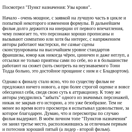
Посмотрел "Пункт назначения: Узы крови".
Начало - очень мощное, с заявкой на лучшую часть в цикле и
попыткой некоторого изменения формулы. В дальнейшем
фильм долго держится на инерции от первого впечатления,
чему помогает то, что персонажи хорошо прописаны и
вызывают симпатию или хотя бы интерес, с напряжением
авторы работают мастерски,
те самые
сцены
сконструированы на высочайшем уровне стандартов
франшизы, юмор как никогда чёрен, циничен и даже неглуп, а
отсылки не только приятны сами по себе, но и в большинстве
работают на сюжет (хоть смотреть на неузнаваемого Тони
Тодда больно, это достойное прощание с ним и с Бладвортом).
Однако к финалу стало ясно, что по существу фильм не
предложил ничего нового, а при более строгой оценке и вовсе
обесценил себя, сведя свою суть к аттракциону. К тому же
авторы умудрились "забыть" одного из значимых персонажей,
никак не закрыв его историю, а это уже безобразие. Тем не
менее во время всего просмотра я испытывал удовольствие, за
которое благодарен. Думаю, что и пересмотры по случаю
фильм выдержит. В моём личном топе "Пунктов назначения"
он занял третье место, расположившись за отличным первым
и потеснив хороший пятый (а лидер - второй фильм).