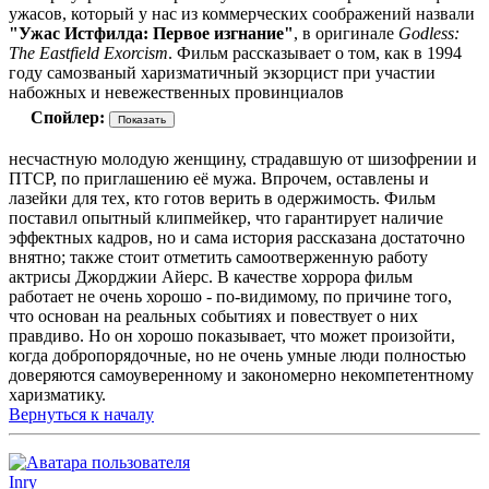
ужасов, который у нас из коммерческих соображений назвали
"Ужас Истфилда: Первое изгнание"
, в оригинале
Godless:
The Eastfield Exorcism
. Фильм рассказывает о том, как в 1994
году самозваный харизматичный экзорцист при участии
набожных и невежественных провинциалов
Спойлер:
несчастную молодую женщину, страдавшую от шизофрении и
ПТСР, по приглашению её мужа. Впрочем, оставлены и
лазейки для тех, кто готов верить в одержимость. Фильм
поставил опытный клипмейкер, что гарантирует наличие
эффектных кадров, но и сама история рассказана достаточно
внятно; также стоит отметить самоотверженную работу
актрисы Джорджии Айерс. В качестве хоррора фильм
работает не очень хорошо - по-видимому, по причине того,
что основан на реальных событиях и повествует о них
правдиво. Но он хорошо показывает, что может произойти,
когда добропорядочные, но не очень умные люди полностью
доверяются самоуверенному и закономерно некомпетентному
харизматику.
Вернуться к началу
Inry