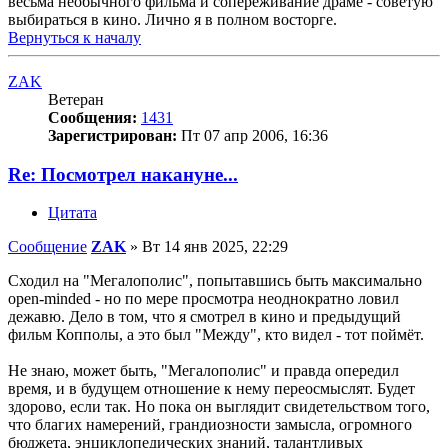
весьма необычного фильма и сопереживание драме - советую
выбираться в кино. Лично я в полном восторге.
Вернуться к началу
ZAK
Ветеран
Сообщения:
1431
Зарегистрирован:
Пт 07 апр 2006, 16:36
Re: Посмотрел накануне...
Цитата
Сообщение
ZAK
»
Вт 14 янв 2025, 22:29
Сходил на "Мегалополис", попытавшись быть максимально
open-minded - но по мере просмотра неоднократно ловил
дежавю. Дело в том, что я смотрел в кино и предыдущий
фильм Копполы, а это был "Между", кто видел - тот поймёт.
Не знаю, может быть, "Мегалополис" и правда опередил
время, и в будущем отношение к нему переосмыслят. Будет
здорово, если так. Но пока он выглядит свидетельством того,
что благих намерений, грандиозности замысла, огромного
бюджета, энциклопедических знаний, талантливых