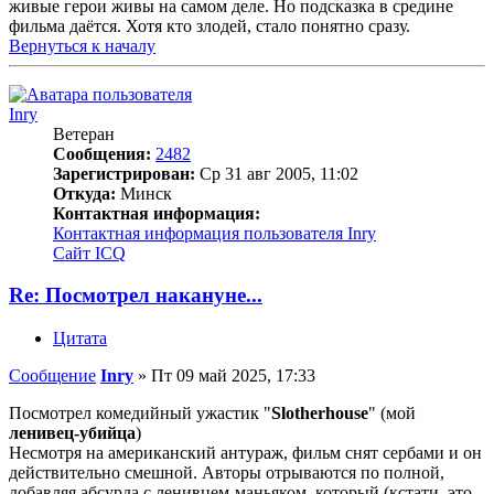
живые герои живы на самом деле. Но подсказка в средине
фильма даётся. Хотя кто злодей, стало понятно сразу.
Вернуться к началу
Inry
Ветеран
Сообщения:
2482
Зарегистрирован:
Ср 31 авг 2005, 11:02
Откуда:
Минск
Контактная информация:
Контактная информация пользователя Inry
Сайт
ICQ
Re: Посмотрел накануне...
Цитата
Сообщение
Inry
»
Пт 09 май 2025, 17:33
Посмотрел комедийный ужастик "
Slotherhouse
" (мой
ленивец-убийца
)
Несмотря на американский антураж, фильм снят сербами и он
действительно смешной. Авторы отрываются по полной,
добавляя абсурда с ленивцем-маньяком, который (кстати, это