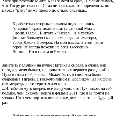
Хотя присутствие Милта Каля заметила сразу! Не сомневаюсь,
что Тигру рисовал он. Сама не знаю, как это определить, но
иногда "руку" вижу просто по стилю рисунка...
К работе над вторым фильмом подключились
"старики", сразу подняв статус фильма! Милт,
Фрэнк, Олли... В итоге - "Оскар". А в третьем
фильме большую сыграли молодые аниматоры,
вроде Джона Помероя. На мой взгляд, в этой части
герои не всегда похожи на себя. Особенно
Винни... Но в целом всё мило.
Заметить пальчики на ручке Пятачка я смогла, а слона, как
иногда у меня бывает, не приметила - с первого раза дизайн
Пуха в глаза не бросился. Может быть, я слишком была
очарована Тигром, а такжеФилином и Кроликом. На их фоне
сам медведь часто теряется для меня.
...И, забегая чуть вперед, все же думаю, что Пух похож на себя
больше, чем, скажем, Кенга в фильме 2011, где я ее почти не
узнала. Но зачем портить все веселье, оставлю это на будущий
раз.
Всё правильно, потому что третий мультфильм