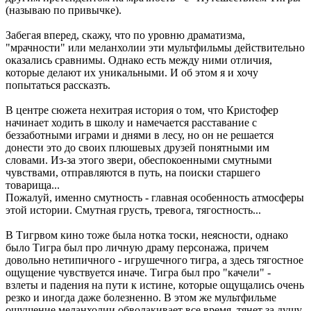
(называю по привычке).
Забегая вперед, скажу, что по уровню драматизма,
"мрачности" или меланхолии эти мультфильмы действительно
оказались сравнимы. Однако есть между ними отличия,
которые делают их уникальными. И об этом я и хочу
попытаться рассказть.
В центре сюжета нехитрая история о том, что Кристофер
начинает ходить в школу и намечается расставание с
беззаботными играми и днями в лесу, но он не решается
донести это до своих плюшевых друзей понятными им
словами. Из-за этого звери, обеспокоенными смутными
чувствами, отправляются в путь, на поиски старшего
товарища...
Пожалуй, именно смутность - главная особенность атмосферы
этой истории. Смутная грусть, тревога, тягостность...
В Тигрвом кино тоже была нотка тоски, неясности, однако
было Тигра был про личную драму персонажа, причем
довольно нетипичного - игрушечного тигра, а здесь тягостное
ощущение чувствуется иначе. Тигра был про "качели" -
взлеты и падения на пути к истине, которые ощущались очень
резко и иногда даже болезненно. В этом же мультфильме
ощущение меланхолии обволакивает все время, тянет за душу.