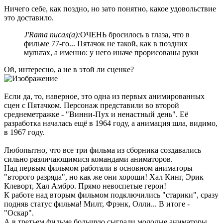
Ничего себе, как поздно, но зато понятно, какое удовольствие
это доставило.
J'Rama писал(а):
ОЧЕНЬ бросилось в глаза, что в
фильме 77-го... Пятачок не такой, как в поздних
мультах, а именно: у него иначе прорисованы руки
Ой, интересно, а не в этой ли сценке?
Если да, то, наверное, это одна из первых анимированных
сцен с Пятачком. Персонаж представили во второй
среднеметражке - "Винни-Пух и ненастный день". Её
разработка началась ещё в 1964 году, а анимация шла, видимо,
в 1967 году.
Любопытно, что все три фильма из сборника создавались
сильно различающимися командами аниматоров.
Над первым фильмом работали в основном аниматоры
"второго разряда", но как же они хороши! Хал Кинг, Эрик
Клеворт, Хал Амбро. Прямо невоспетые герои!
К работе над вторым фильмом подключились "старики", сразу
подняв статус фильма! Милт, Фрэнк, Олли... В итоге -
"Оскар".
А в третьем фильме большую сыграли молодые аниматоры,