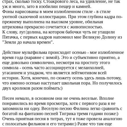
страх, сколько тоску. Стоакрового леса, на удивление, не так
уж и много, зато в изобилии пещер и камней.
Фоны нарисованы в моем излюбленном стиле - в стиле
уютной сказочной иллюстрации. При этом глубина кадра по-
прежнему выполнена на высоком уровне, обильная
штриховка прекрасно сочетается с живописностью.
К слову, луг/долина, на котором бабочки чуть не утащили
Пятачка, с первых кадров напомнил мне Великую Долину из
"Земли до начала времен".
Действие мультфильма происходит осенью - мое излюбленное
время года (наравне с зимой). Это и субъективно приятно, а
еще довольно символично, несмотря на простоту этого
символа - осень часто ассоциируется с меланхолией,
угасанием и упадком, что является лейтмотивом всей
истории. Хотя, конечно, по сюжету осень здесь лишь потому,
что именно осенью наступает школьная пора. Но получилось
двух кроликов разом поймать:)
Песен немало, в основном они не очень веселые. Вполне
понравились во время просмотра, хотя с первого раза я не
запомнила ни одну. Веселую песню Филина легко сравнить с
богатой на фантазию песней Тигрика тремя годами позже:)
Очень приятная песня в титрах, тут я тоже провела аналогию
с полосатым фильмом и его титрами:) Разве что там еще