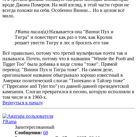
вроде Джона Помероя. На мой взгляд, в этой части герои не
всегда похожи на себя. Особенно Винни... Но в целом всё
мило.
J'Rama писал(а):
Называется она "Винни Пух и
Тигра" и повествует как раз о том, как Кролик
решает увести Тигру в лес и бросить его там
Всё правильно, потому что третий мультфильм почти так и
назывался. Почти, потому что в названии "Winnie the Pooh and
Tigger Too" была добавка в виде слова "тоже". Прямой
перевод: "Винни Пух и Тигра тоже". На самом деле,
оригинальное название обыгрывало хорошо известный в
Америке политический слоган "Типекано и Тайлер тоже"
("Tippecanoe and Tyler too") из давней-давней президентской
кампании. Слоган превратился в песню, которую исполняли в
том числе и в 1960-х.
Вернуться к началу
J'Rama
Заинтересованный
Сообщения:
68