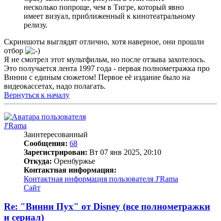
несколько попроще, чем в Тигре, который явно
имеет визуал, приближенный к кинотеатральному
релизу.
Скриншоты выглядят отлично, хотя наверное, они прошли
отбор
Я не смотрел этот мультфильм, но после отзыва захотелось.
Это получается лента 1997 года - первая полнометражка про
Винни с единым сюжетом! Первое её издание было на
видеокассетах, надо полагать.
Вернуться к началу
J'Rama
Заинтересованный
Сообщения:
68
Зарегистрирован:
Вт 07 янв 2025, 20:10
Откуда:
Оренбуржье
Контактная информация:
Контактная информация пользователя J'Rama
Сайт
Re: "Винни Пух" от Disney (все полнометражки
и сериал)