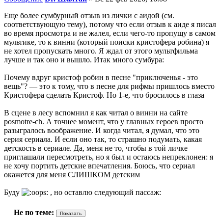
Еще более сумбурный отзыв из лички с аидой (см.
соответствующую тему), потому что если отзыв к аиде я писал
во время просмотра и не жалел, если чего-то пропущу в самом
мультике, то к винни (который поиски кристофера робина) я
не хотел пропускать много. Я ждал от этого мультфильма
лучше и так оно и вышло. Итак много сумбура:
Почему вдруг кристоф робин в песне "приключенья - это
вещь"? — это к тому, что в песне для рифмы пришлось вместо
Кристофера сделать Кристоф. Но 1-е, что бросилось в глаза
В сцене в лесу вспомнил я как читал о винни на сайте
posmotre-ch. А точнее момент, что у главных героев просто
разыгралось воображение. И когда читал, я думал, что это
серия сериала. И если оно так, то страшно подумать, какая
детскость в сериале. Да, меня не то, чтобы в той личке
приглашали пересмотреть, но я был и остаюсь непреклонен: я
не хочу портить детские впечатления. Боюсь, что сериал
окажется для меня СЛИШКОМ детским
Буду
, но оставлю следующий пассаж:
Не по теме: