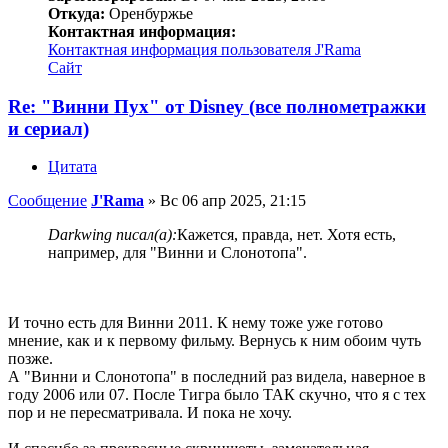
Откуда:
Оренбуржье
Контактная информация:
Контактная информация пользователя J'Rama
Сайт
Re: "Винни Пух" от Disney (все полнометражки
и сериал)
Цитата
Сообщение
J'Rama
»
Вс 06 апр 2025, 21:15
Darkwing писал(а):
Кажется, правда, нет. Хотя есть,
например, для "Винни и Слонотопа".
И точно есть для Винни 2011. К нему тоже уже готово
мнение, как и к первому фильму. Вернусь к ним обоим чуть
позже.
А "Винни и Слонотопа" в последний раз видела, наверное в
году 2006 или 07. После Тигра было ТАК скучно, что я с тех
пор и не пересматривала. И пока не хочу.