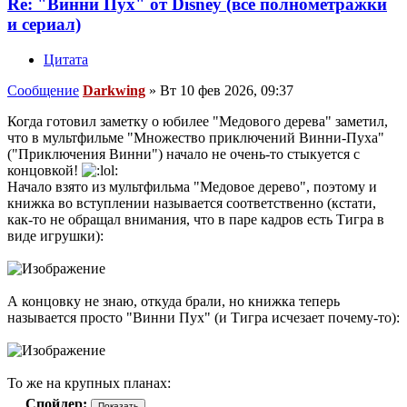
Re: "Винни Пух" от Disney (все полнометражки
и сериал)
Цитата
Сообщение
Darkwing
»
Вт 10 фев 2026, 09:37
Когда готовил заметку о юбилее "Медового дерева" заметил,
что в мультфильме "Множество приключений Винни-Пуха"
("Приключения Винни") начало не очень-то стыкуется с
концовкой!
Начало взято из мультфильма "Медовое дерево", поэтому и
книжка во вступлении называется соответственно (кстати,
как-то не обращал внимания, что в паре кадров есть Тигра в
виде игрушки):
А концовку не знаю, откуда брали, но книжка теперь
называется просто "Винни Пух" (и Тигра исчезает почему-то):
То же на крупных планах:
Спойлер: