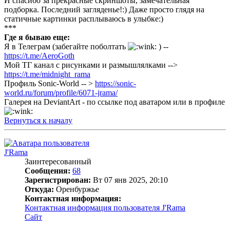
И спасибо за прекрасные скриншоты, замечательная
подборка. Последний загляденье!:) Даже просто глядя на
статичные картинки расплываюсь в улыбке:)
***
Где я бываю еще:
Я в Телеграм (забегайте поболтать
) --
https://t.me/AeroGoth
Мой ТГ канал с рисунками и размышлялками -->
https://t.me/midnight_rama
Профиль Sonic-World -- >
https://sonic-
world.ru/forum/profile/6071-jrama/
Галерея на DeviantArt - по ссылке под аватаром или в профиле
Вернуться к началу
J'Rama
Заинтересованный
Сообщения:
68
Зарегистрирован:
Вт 07 янв 2025, 20:10
Откуда:
Оренбуржье
Контактная информация:
Контактная информация пользователя J'Rama
Сайт