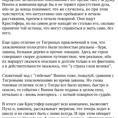
Винни и компания вроде бы и не теряют присутствия духа,
ибо не до конца понимают, что же случилось, но при этом
чувствуется, что интуитивно они пребывают в печали
расставания, причем в печали покорной. Они ищут
Кристофера, но на самом деле находят не столько его, сколько
принятие той истины, что могут справиться и жить сами, без
него.
Еще одно отличие от Тигриных приключений в том, что
злоключения полосатого были полностью реальны - буря,
лавина, большое дерево и прочие локации. Здесь же герои
совершают скорее духовное путешествие, чем реальное, ибо
их маршрут оказался опасным и долгим только в их фантазии,
а в действительности оказалось, что "у страха глаза велики".
Сюжетный ход с "гибелью" Винни тоже, пожалуй, сравним с
Тигровыми злоключениями во время лавины. Но снова
тоновые отличия: если у Тигры все было шумно, быстро и
опасно, то события с Винни были поданы в целом тихо,
печально и - вновь повторюсь - с ноткой покорности судьбе.
В итоге сам Кристофер находит всю компанию, вызволяет
Пуха и, наконец, рассказывает зверятам, что теперь ходит в
школу и не сможет быть с ними всегда. И при этом обещает