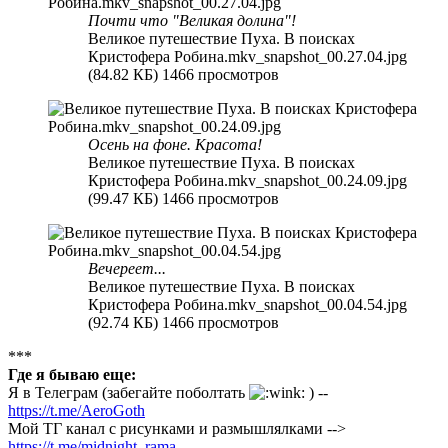
Почти что "Великая долина"!
Великое путешествие Пуха. В поисках
Кристофера Робина.mkv_snapshot_00.27.04.jpg
(84.82 КБ) 1466 просмотров
Осень на фоне. Красота!
Великое путешествие Пуха. В поисках
Кристофера Робина.mkv_snapshot_00.24.09.jpg
(99.47 КБ) 1466 просмотров
Вечереет...
Великое путешествие Пуха. В поисках
Кристофера Робина.mkv_snapshot_00.04.54.jpg
(92.74 КБ) 1466 просмотров
***
Где я бываю еще:
Я в Телеграм (забегайте поболтать
) --
https://t.me/AeroGoth
Мой ТГ канал с рисунками и размышлялками -->
https://t.me/midnight_rama