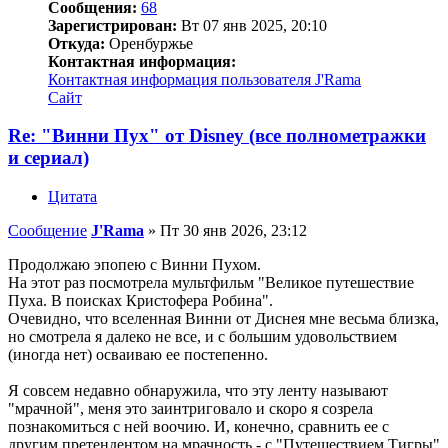
Сообщения:
68
Зарегистрирован:
Вт 07 янв 2025, 20:10
Откуда:
Оренбуржье
Контактная информация:
Контактная информация пользователя J'Rama
Сайт
Re: "Винни Пух" от Disney (все полнометражки
и сериал)
Цитата
Сообщение
J'Rama
»
Пт 30 янв 2026, 23:12
Продолжаю эпопею с Винни Пухом.
На этот раз посмотрела мультфильм "Великое путешествие
Пуха. В поисках Кристофера Робина".
Очевидно, что вселенная Винни от Диснея мне весьма близка,
но смотрела я далеко не все, и с большим удовольствием
(иногда нет) осваиваю ее постепенно.
Я совсем недавно обнаружила, что эту ленту называют
"мрачной", меня это заинтриговало и скоро я созрела
познакомиться с ней воочию. И, конечно, сравнить ее с
другим претендентом на мрачность - с "Путешествием Тигры"