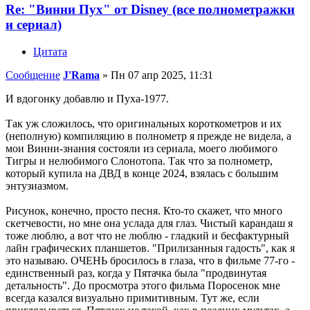
Re: "Винни Пух" от Disney (все полнометражки
и сериал)
Цитата
Сообщение
J'Rama
»
Пн 07 апр 2025, 11:31
И вдогонку добавлю и Пуха-1977.
Так уж сложилось, что оригинальных короткометров и их
(неполную) компиляцию в полнометр я прежде не видела, а
мои Винни-знания состояли из сериала, моего любимого
Тигры и нелюбимого Слонотопа. Так что за полнометр,
который купила на ДВД в конце 2024, взялась с большим
энтузиазмом.
Рисунок, конечно, просто песня. Кто-то скажет, что много
скетчевости, но мне она услада для глаз. Чистый карандаш я
тоже люблю, а вот что не люблю - гладкий и бесфактурный
лайн графических планшетов. "Прилизанныя гадость", как я
это называю. ОЧЕНЬ бросилось в глаза, что в фильме 77-го -
единственный раз, когда у Пятачка была "продвинутая
детальность". До просмотра этого фильма Поросенок мне
всегда казался визуально примитивным. Тут же, если