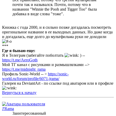
почти так и назывался. Почти, потому что в
названии "Winnie the Pooh and Tigger Too" была
добавка в виде слова "тоже".
Книжка с года 2000, и я сильно позже догадалась посмотреть
оригинальное название в ее выходных данных. Но даже когда
и догадалась, еще долго до мультфильма руки не доходили
***
Где я бываю еще:
Я в Телеграм (забегайте поболтать
) --
https://t.me/AeroGoth
Мой ТГ канал с рисунками и размышлялками -->
https://t.me/midnight_rama
Профиль Sonic-World -- >
https://sonic-
world.ru/forum/profile/6071-jrama/
Галерея на DeviantArt - по ссылке под аватаром или в профиле
Вернуться к началу
J'Rama
Заинтересованный