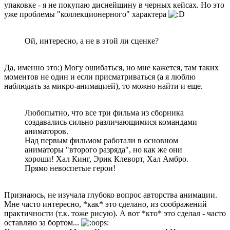
упаковке - я не покупаю диснейщину в черных кейсах. Но это
уже проблемы "коллекционерного" характера
Ой, интересно, а не в этой ли сценке?
Да, именно это:) Могу ошибаться, но мне кажется, там таких
моментов не один и если присматриваться (а я люблю
наблюдать за микро-анимацией), то можно найти и еще.
Любопытно, что все три фильма из сборника
создавались сильно различающимися командами
аниматоров.
Над первым фильмом работали в основном
аниматоры "второго разряда", но как же они
хороши! Хал Кинг, Эрик Клеворт, Хал Амбро.
Прямо невоспетые герои!
Признаюсь, не изучала глубоко вопрос авторства анимации.
Мне часто интересно, *как* это сделано, из соображений
практичности (т.к. тоже рисую). А вот *кто* это сделал - часто
оставляю за бортом...