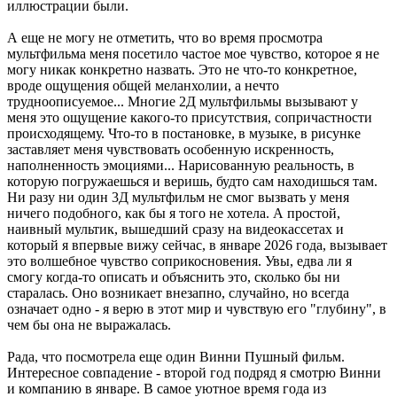
иллюстрации были.
А еще не могу не отметить, что во время просмотра
мультфильма меня посетило частое мое чувство, которое я не
могу никак конкретно назвать. Это не что-то конкретное,
вроде ощущения общей меланхолии, а нечто
трудноописуемое... Многие 2Д мультфильмы вызывают у
меня это ощущение какого-то присутствия, сопричастности
происходящему. Что-то в постановке, в музыке, в рисунке
заставляет меня чувствовать особенную искренность,
наполненность эмоциями... Нарисованную реальность, в
которую погружаешься и веришь, будто сам находишься там.
Ни разу ни один 3Д мультфильм не смог вызвать у меня
ничего подобного, как бы я того не хотела. А простой,
наивный мультик, вышедший сразу на видеокассетах и
который я впервые вижу сейчас, в январе 2026 года, вызывает
это волшебное чувство соприкосновения. Увы, едва ли я
смогу когда-то описать и объяснить это, сколько бы ни
старалась. Оно возникает внезапно, случайно, но всегда
означает одно - я верю в этот мир и чувствую его "глубину", в
чем бы она не выражалась.
Рада, что посмотрела еще один Винни Пушный фильм.
Интересное совпадение - второй год подряд я смотрю Винни
и компанию в январе. В самое уютное время года из