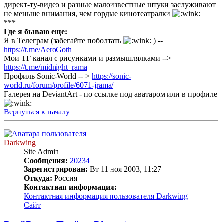
директ-ту-видео и разные малоизвестные штуки заслуживают
не меньше внимания, чем гордые кинотеатралки
***
Где я бываю еще:
Я в Телеграм (забегайте поболтать
) --
https://t.me/AeroGoth
Мой ТГ канал с рисунками и размышлялками -->
https://t.me/midnight_rama
Профиль Sonic-World -- >
https://sonic-
world.ru/forum/profile/6071-jrama/
Галерея на DeviantArt - по ссылке под аватаром или в профиле
Вернуться к началу
Darkwing
Site Admin
Сообщения:
20234
Зарегистрирован:
Вт 11 ноя 2003, 11:27
Откуда:
Россия
Контактная информация:
Контактная информация пользователя Darkwing
Сайт