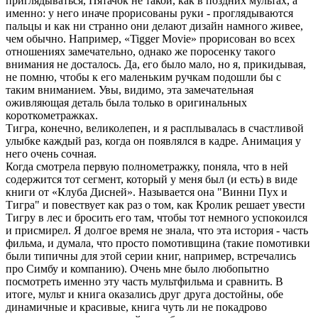
приглядываться, Пятачок не такой, как в поздних мультах, а
именно: у него иначе прорисованы руки - проглядываются
пальцы и как ни странно они делают дизайн намного живее,
чем обычно. Например, «Tigger Movie» прорисован во всех
отношениях замечательно, однако же поросенку такого
внимания не досталось. Да, его было мало, но я, прикидывая,
не помню, чтобы к его маленьким ручкам подошли бы с
таким вниманием. Увы, видимо, эта замечательная
оживляющая деталь была только в оригинальных
короткометражках.
Тигра, конечно, великолепен, и я расплывалась в счастливой
улыбке каждый раз, когда он появлялся в кадре. Анимация у
него очень сочная.
Когда смотрела первую полнометражку, поняла, что в ней
содержится тот сегмент, который у меня был (и есть) в виде
книги от «Клуба Дисней». Называется она "Винни Пух и
Тигра" и повествует как раз о том, как Кролик решает увести
Тигру в лес и бросить его там, чтобы тот немного успокоился
и присмирел. Я долгое время не знала, что эта история - часть
фильма, и думала, что просто помотивщина (такие помотивки
были типичны для этой серии книг, например, встречались
про Симбу и компанию). Очень мне было любопытно
посмотреть именно эту часть мультфильма и сравнить. В
итоге, мульт и книга оказались друг друга достойны, обе
динамичные и красивые, книга чуть ли не покадрово