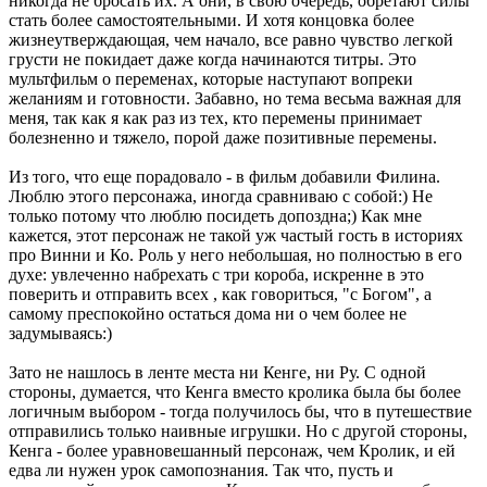
никогда не бросать их. А они, в свою очередь, обретают силы
стать более самостоятельными. И хотя концовка более
жизнеутверждающая, чем начало, все равно чувство легкой
грусти не покидает даже когда начинаются титры. Это
мультфильм о переменах, которые наступают вопреки
желаниям и готовности. Забавно, но тема весьма важная для
меня, так как я как раз из тех, кто перемены принимает
болезненно и тяжело, порой даже позитивные перемены.
Из того, что еще порадовало - в фильм добавили Филина.
Люблю этого персонажа, иногда сравниваю с собой:) Не
только потому что люблю посидеть допоздна;) Как мне
кажется, этот персонаж не такой уж частый гость в историях
про Винни и Ко. Роль у него небольшая, но полностью в его
духе: увлеченно набрехать с три короба, искренне в это
поверить и отправить всех , как говориться, "с Богом", а
самому преспокойно остаться дома ни о чем более не
задумываясь:)
Зато не нашлось в ленте места ни Кенге, ни Ру. С одной
стороны, думается, что Кенга вместо кролика была бы более
логичным выбором - тогда получилось бы, что в путешествие
отправились только наивные игрушки. Но с другой стороны,
Кенга - более уравновешанный персонаж, чем Кролик, и ей
едва ли нужен урок самопознания. Так что, пусть и