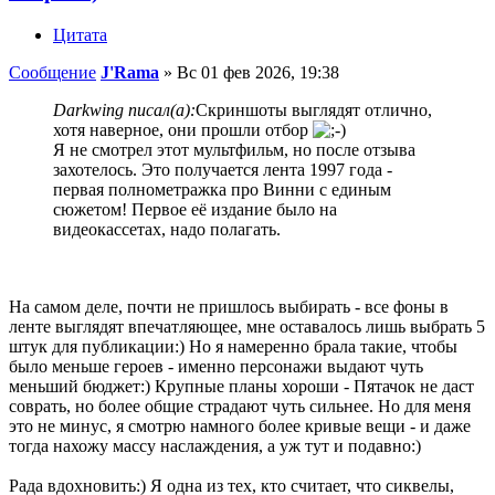
Цитата
Сообщение
J'Rama
»
Вс 01 фев 2026, 19:38
Darkwing писал(а):
Скриншоты выглядят отлично,
хотя наверное, они прошли отбор
Я не смотрел этот мультфильм, но после отзыва
захотелось. Это получается лента 1997 года -
первая полнометражка про Винни с единым
сюжетом! Первое её издание было на
видеокассетах, надо полагать.
На самом деле, почти не пришлось выбирать - все фоны в
ленте выглядят впечатляющее, мне оставалось лишь выбрать 5
штук для публикации:) Но я намеренно брала такие, чтобы
было меньше героев - именно персонажи выдают чуть
меньший бюджет:) Крупные планы хороши - Пятачок не даст
соврать, но более общие страдают чуть сильнее. Но для меня
это не минус, я смотрю намного более кривые вещи - и даже
тогда нахожу массу наслаждения, а уж тут и подавно:)
Рада вдохновить:) Я одна из тех, кто считает, что сиквелы,