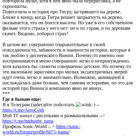
повторила мульт, хотя в ней явно была перерисовка, а не
скриншоты.
Повеселила и история про Тигру, застрявшего на дереве.
Ближе к концу, когда Тигра решает запрыгнуть на дерево,
оказывается, что он боится высоты. Но уже в его собственном
фильме этого страха у него нет: он и по горам, и по деревьям
скачет. Видимо, поборол страх!
В целом же: совершенно очаровательные в своей
повседневности, забавности и наивности истории, которые я
так люблю у диснеевского Винни. Почему-то именно они
воспринимаются мною совершенно легко и непринужденно,
хотя казалось бы: сюжеты совершенно детские. Но почему-то
эти маленькие зарисовки про милых эксцентричных зверей
идут очень легко и занимательно. Возможно, анимацией я
наслаждалась даже больше, чем самими историями, но это для
историй про Винни и компанию явно не минус.
***
Где я бываю еще:
Я в Телеграм (забегайте поболтать
) --
https://t.me/AeroGoth
Мой ТГ канал с рисунками и размышлялками -->
https://t.me/midnight_rama
Профиль Sonic-World -- >
https://sonic-
world.ru/forum/profile/6071-jrama/