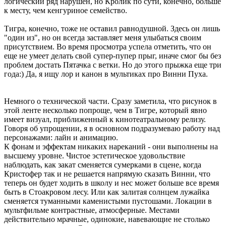
логический ряд нарушен, но Кролик по сути, конечно, больше
к месту, чем кенгуриное семейство.
Тигра, конечно, тоже не оставил равнодушной. Здесь он лишь
"один из", но он всегда заставляет меня улыбаться своим
присутствием. Во время просмотра успела отметить, что он
еще не умеет делать свой супер-пупер прыг, иначе смог бы без
проблем достать Пятачка с ветки. Но до этого прыжка еще три
года:) Да, я ищу лор и канон в мультиках про Винни Пуха.
Немного о технической части. Сразу заметила, что рисунок в
этой ленте несколько попроще, чем в Тигре, который явно
имеет визуал, приближенный к кинотеатральному релизу.
Говоря об упрощении, я в основном подразумеваю работу над
персонажами: лайн и анимацию.
К фонам и эффектам никаких нареканий - они выполнены на
высшему уровне. Чистое эстетическое удовольствие
наблюдать, как закат сменяется сумерками в сцене, когда
Кристофер так и не решается напрямую сказать Винни, что
теперь он будет ходить в школу и нес может больше все время
быть в Стоакровом лесу. Или как залитая солнцем лужайка
сменяется туманными каменистыми пустошами. Локации в
мультфильме контрастные, атмосферные. Местами
действительно мрачные, одинокие, навевающие не столько