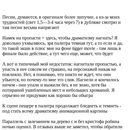
Песни, думаются, в оригинале более липучие, а из-за моих
трудностей (свет 1,5—3-4 часа через 7) в дубляже смотрю и
там песни весьма напрягают
Намек на пропасти = здесь, чтобы драматизму нагнать? Я
довольно ухмыляюсь, зря палитра темная тут, а то если и да,
то такой экшн в плюс мне на фоне tigger movie - там лишь в
финале было действие, а тут чего еще, может, что будет
А вот и типичный мой недостаток: нагнетали пропастью, а
упасть в нее совсем не страшно, на персонажей никак не
повлияло. Нет, я понимаю, что никто не ждет, что они
убьются, но почему-то мне это слив. Нагнели и кончилось
ничем - они упали и выжили без, я не знаю, хотя бы
потираний ушибленных мест и небольших хроманий. Я
серьезно не придумаю как хорошо бы обыгра
К сцене пещере в палитра продолжает бледнеть и темнеть -
под стать всему драматизму анимационной картины
Параллель с залезанием на дерево с и без кристофа робина
ночью оценил. В отзывах выше не заметил, чтобы обратили