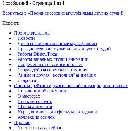
5 сообщений • Страница
1
из
1
Вернуться в «Про-диснеевские мультфильмы других студий»
Перейти
Про мультфильмы
Новости
Диснеевские рисованные мультфильмы
Про-диснеевские мультфильмы других студий
Работы Disney/Pixar
Работы западных студий анимации
Современный российский ответ
Старая добрая советская анимация
Аниме и другая "восточная" анимация
Старости
Опросы, рейтинги, разговоры об анимации, кино, играх
Поговорим об анимации
О мастерах
Про кино и театр
Школа анимации
Игры, комиксы, диафильмы, вкладыши
Коллекция ссылок
Про нас
Ух, что покажу сейчас