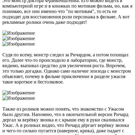
Это монстр доктора Франкенштейна. Его можно видеть в
компьютерной игре и в книжках по мотивам фильма, но, как я
понимаю, все они именно что "по мотивам", то есть не
подходят для восстановения роли персонажа в фильме. А вот
рекламные ролики очень даже подходят!
Судя по всему, монстр следил за Ричардом, а потом похищал
его. Далее что-то происходило в лаборатории, где монстр,
видимо, выпивал средство для увеличения роста. Впрочем,
это только догадки. Однако само наличие эпизода с монстром
объясняет, почему в фильме приключение в разделе ужасов
такое короткое и бестолковое.
Также из роликов можно понять, что знакомство с Ужасом
было другим. Напомню, что в окончательной версии Ричард
дергал за верёвку звонка и с крыши ему в руки сваливался
Ужас. А в роликах видно, что Ричард дёргает верёвку звонка
и чего-то сильно пугается (наверное, крика), даже падает с