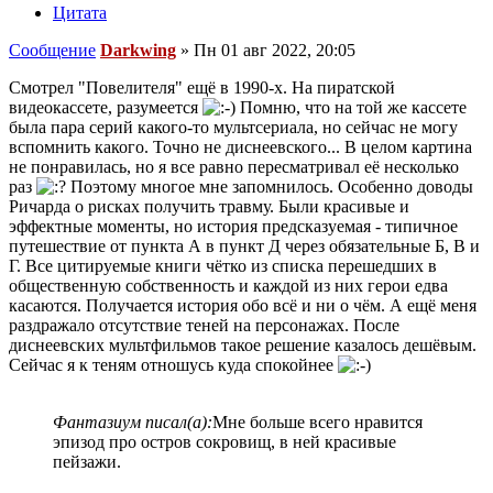
Цитата
Сообщение
Darkwing
»
Пн 01 авг 2022, 20:05
Смотрел "Повелителя" ещё в 1990-х. На пиратской
видеокассете, разумеется
Помню, что на той же кассете
была пара серий какого-то мультсериала, но сейчас не могу
вспомнить какого. Точно не диснеевского... В целом картина
не понравилась, но я все равно пересматривал её несколько
раз
Поэтому многое мне запомнилось. Особенно доводы
Ричарда о рисках получить травму. Были красивые и
эффектные моменты, но история предсказуемая - типичное
путешествие от пункта А в пункт Д через обязательные Б, В и
Г. Все цитируемые книги чётко из списка перешедших в
общественную собственность и каждой из них герои едва
касаются. Получается история обо всё и ни о чём. А ещё меня
раздражало отсутствие теней на персонажах. После
диснеевских мультфильмов такое решение казалось дешёвым.
Сейчас я к теням отношусь куда спокойнее
Фантазиум писал(а):
Мне больше всего нравится
эпизод про остров сокровищ, в ней красивые
пейзажи.