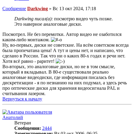
Сообщение
Darkwing
»
Вс 13 окт 2024, 17:18
Darkwing писал(а):
посмотрю видео чуть позже.
Это наверное аналоговые диски.
Посмотрел. Не без перемотки. Автор видео не озаботился
каким-либо монтажом.
Ну, во-первых, диски не советские. На всём советском всегда
была пропечатана цена! А тут и цены нет, и написано, что
сделано в России. Так что ни о каких 80-х годах и речи нет.
Хотя всё равно - раритет!
Во-вторых, это аналоговые диски, но не в том смысле,
который я вкладывал. В 80-е существовали реально
аналоговые видеодиски, где информация писалась без
дискретизации - я по незнанию на них подумал, а здесь речь
про оптические диски для хранения видеосигнала PAL и
считывания лазером.
Вернуться к началу
Анатолий
Ветеран
Сообщения:
2444
Зарегистрирован:
Вт 03 окт 2006, 06:35