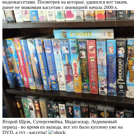
видеокассетами. Посмотрев на которые, удивился вот таким,
ранее не знакомым кассетам с анимацией начала 2000-х.
Второй Шрэк, Суперсемейка, Мадагаскар, Ледниковый
период - во время их выхода, все это было куплено уже на
DVD, а тут - кассеты!