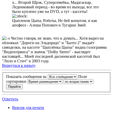
х... Второй Шрэк, Суперсемейка, Мадагаскар,
Ледниковый период - во время их выхода, все это
было куплено уже на DVD, а тут - кассеты!
Цыпленок Цыпа, Роботы, Не бей копытом, и как
апофеоз - Алеша Попович и Тугарин Змей
Честно говоря, не знаю, что и думать... Хотя вырез на
обложках "Дороги на Эльдорадо" и "Балто 2" выдаёт
самоделки, на кассете "Цыплёнка Цыпы" видна голограмма
"Видеосервиса" и значок "Dolby Stereo" - выглядит
настоящей... Моей последней диснеевской кассетой был
"Лило и Стич" в 2003 году.
Вернуться к началу
Показать сообщения за:
Поле
сортировки
Ответить
Версия для печати