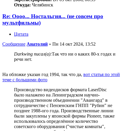
Откуда:
Челябинск
Re: Оооо... Ностальгия... (не совсем про
мультфильмы)
Цитата
Сообщение
Анатолий
»
Пн 14 окт 2024, 13:52
Darkwing писал(а):
Так что ни о каких 80-х годах и
речи нет.
На обложке указан год 1994, так что да,
вот статья по этой
теме с большими фото
Производство видеодисков формата LaserDisc
было налажено на Ленинградском научно-
производственном объединении "Авангард" в
сотрудничестве с Пензенским ГНПП "Рубин" не
позднее 1988-ого года. Производственные линии
были закуплены у японской фирмы Pioneer, также
использовалось определённое количество
советского оборудования ("чистые комнаты",