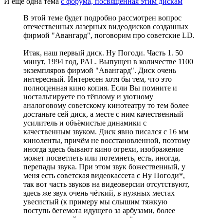
И еще одна тема
с форума, посвященная этим дискам
В этой теме будет подробно рассмотрен вопрос
отечественных лазерных видеодисков созданных
фирмой "Авангард", поговорим про советские LD.
Итак, наш первый диск. Ну Погоди. Часть 1. 50
минут, 1994 год, PAL. Выпущен в количестве 1100
экземпляров фирмой "Авангард". Диск очень
интересный. Интересен хотя бы тем, что это
полноценная кино копия. Если Вы помните и
ностальгируете по тёплому и уютному
аналоговому советскому кинотеатру то тем более
достаньте сей диск, а месте с ним качественный
усилитель и объёмистые динамики с
качественным звуком. Диск явно писался с 16 мм
киноленты, причём не восстановленной, поэтому
иногда здесь бывают кино огрехи, изображение
может посветлеть или потемнеть, есть, иногда,
перепады звука. При этом звук божественный, у
меня есть советская видеокассета с Ну Погоди*,
так вот часть звуков на видеоверсии отсутствуют,
здесь же звук очень чёткий, в нужных местах
увесистый (к примеру мы слышим тяжкую
поступь бегемота идущего за арбузами, более