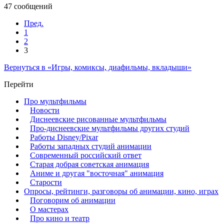
47 сообщений
Пред.
1
2
3
Вернуться в «Игры, комиксы, диафильмы, вкладыши»
Перейти
Про мультфильмы
Новости
Диснеевские рисованные мультфильмы
Про-диснеевские мультфильмы других студий
Работы Disney/Pixar
Работы западных студий анимации
Современный российский ответ
Старая добрая советская анимация
Аниме и другая "восточная" анимация
Старости
Опросы, рейтинги, разговоры об анимации, кино, играх
Поговорим об анимации
О мастерах
Про кино и театр