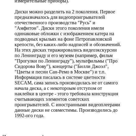
измерительные приборы).
Диски можно разделить на 2 поколения. Первое
предназначалось для видеопроигрывателей
отечественного производства "Русь" и
"Амфитон". Диски этого поколения имели
одинаковые обложки с изображением катера на
подводных крыльях на фоне Петропавловской
крепости, без каких-либо надписей и обозначений.
На этих дисках тиражировались видеоэкскурсии
по Ленинграду и его музеям (например, фильм
"Прогулки по Ленинграду"), мультфильмы ("Про
Сидорова Вову"), концерты ("Билли Джоэл",
"Цветы и песни Сан-Ремо в Москве") и т.п.
Информация писалась в системе цветности
SECAM, сама запись производилась не от самого
начала диска, а с некотороым отступом от
наклейки в центре - этого требовала конструкция
считывающих элементов советских
проигрывателей. С иностранными видеоплеерами
данные диски не совместимы. Производились до
1992-ого года.