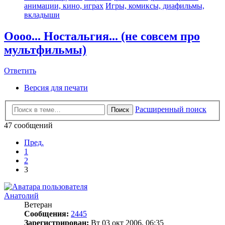
анимации, кино, играх
Игры, комиксы, диафильмы,
вкладыши
Оооо... Ностальгия... (не совсем про
мультфильмы)
Ответить
Версия для печати
Расширенный поиск
Поиск
47 сообщений
Пред.
1
2
3
Анатолий
Ветеран
Сообщения:
2445
Зарегистрирован:
Вт 03 окт 2006, 06:35