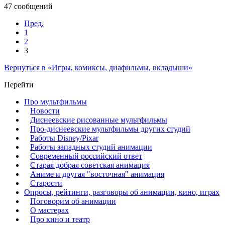
47 сообщений
Пред.
1
2
3
Вернуться в «Игры, комиксы, диафильмы, вкладыши»
Перейти
Про мультфильмы
Новости
Диснеевские рисованные мультфильмы
Про-диснеевские мультфильмы других студий
Работы Disney/Pixar
Работы западных студий анимации
Современный российский ответ
Старая добрая советская анимация
Аниме и другая "восточная" анимация
Старости
Опросы, рейтинги, разговоры об анимации, кино, играх
Поговорим об анимации
О мастерах
Про кино и театр