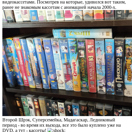
видеокассетами. Посмотрев на которые, удивился вот таким,
ранее не знакомым кассетам с анимацией начала 2000-х.
Второй Шрэк, Суперсемейка, Мадагаскар, Ледниковый
период - во время их выхода, все это было куплено уже на
DVD, а тут - кассеты!