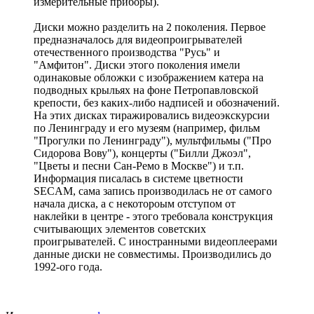
измерительные приборы).
Диски можно разделить на 2 поколения. Первое
предназначалось для видеопроигрывателей
отечественного производства "Русь" и
"Амфитон". Диски этого поколения имели
одинаковые обложки с изображением катера на
подводных крыльях на фоне Петропавловской
крепости, без каких-либо надписей и обозначений.
На этих дисках тиражировались видеоэкскурсии
по Ленинграду и его музеям (например, фильм
"Прогулки по Ленинграду"), мультфильмы ("Про
Сидорова Вову"), концерты ("Билли Джоэл",
"Цветы и песни Сан-Ремо в Москве") и т.п.
Информация писалась в системе цветности
SECAM, сама запись производилась не от самого
начала диска, а с некотороым отступом от
наклейки в центре - этого требовала конструкция
считывающих элементов советских
проигрывателей. С иностранными видеоплеерами
данные диски не совместимы. Производились до
1992-ого года.