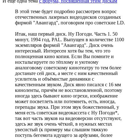
И еще одна тема
с форума, посвященная этим дискам
В этой теме будет подробно рассмотрен вопрос
отечественных лазерных видеодисков созданных
фирмой "Авангард", поговорим про советские LD.
Итак, наш первый диск. Ну Погоди. Часть 1. 50
минут, 1994 год, PAL. Выпущен в количестве 1100
экземпляров фирмой "Авангард". Диск очень
интересный. Интересен хотя бы тем, что это
полноценная кино копия. Если Вы помните и
ностальгируете по тёплому и уютному
аналоговому советскому кинотеатру то тем более
достаньте сей диск, а месте с ним качественный
усилитель и объёмистые динамики с
качественным звуком. Диск явно писался с 16 мм
киноленты, причём не восстановленной, поэтому
иногда здесь бывают кино огрехи, изображение
может посветлеть или потемнеть, есть, иногда,
перепады звука. При этом звук божественный, у
меня есть советская видеокассета с Ну Погоди*,
так вот часть звуков на видеоверсии отсутствуют,
здесь же звук очень чёткий, в нужных местах
увесистый (к примеру мы слышим тяжкую
поступь бегемота идущего за арбузами, более