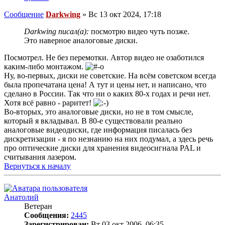
Сообщение
Darkwing
»
Вс 13 окт 2024, 17:18
Darkwing писал(а):
посмотрю видео чуть позже.
Это наверное аналоговые диски.
Посмотрел. Не без перемотки. Автор видео не озаботился
каким-либо монтажом.
Ну, во-первых, диски не советские. На всём советском всегда
была пропечатана цена! А тут и цены нет, и написано, что
сделано в России. Так что ни о каких 80-х годах и речи нет.
Хотя всё равно - раритет!
Во-вторых, это аналоговые диски, но не в том смысле,
который я вкладывал. В 80-е существовали реально
аналоговые видеодиски, где информация писалась без
дискретизации - я по незнанию на них подумал, а здесь речь
про оптические диски для хранения видеосигнала PAL и
считывания лазером.
Вернуться к началу
Анатолий
Ветеран
Сообщения:
2445
Зарегистрирован:
Вт 03 окт 2006, 06:35