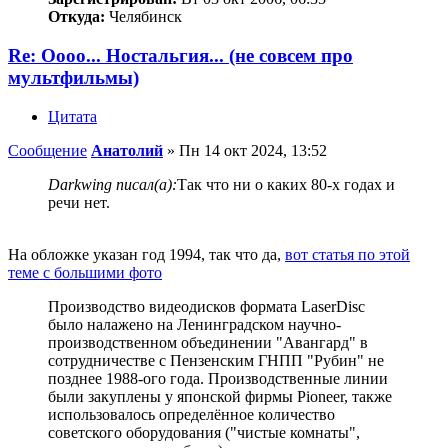
Откуда:
Челябинск
Re: Оооо... Ностальгия... (не совсем про
мультфильмы)
Цитата
Сообщение
Анатолий
»
Пн 14 окт 2024, 13:52
Darkwing писал(а):
Так что ни о каких 80-х годах и
речи нет.
На обложке указан год 1994, так что да,
вот статья по этой
теме с большими фото
Производство видеодисков формата LaserDisc
было налажено на Ленинградском научно-
производственном объединении "Авангард" в
сотрудничестве с Пензенским ГНПП "Рубин" не
позднее 1988-ого года. Производственные линии
были закуплены у японской фирмы Pioneer, также
использовалось определённое количество
советского оборудования ("чистые комнаты",