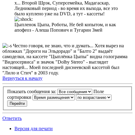
х... Второй Шрэк, Суперсемейка, Мадагаскар,
Ледниковый период - во время их выхода, все это
было куплено уже на DVD, а тут - кассеты!
Цыпленок Цыпа, Роботы, Не бей копытом, и как
апофеоз - Алеша Попович и Тугарин Змей
Честно говоря, не знаю, что и думать... Хотя вырез на
обложках "Дороги на Эльдорадо" и "Балто 2" выдаёт
самоделки, на кассете "Цыплёнка Цыпы" видна голограмма
"Видеосервиса" и значок "Dolby Stereo" - выглядит
настоящей... Моей последней диснеевской кассетой был
"Лило и Стич" в 2003 году.
Вернуться к началу
Показать сообщения за:
Поле
сортировки
Ответить
Версия для печати