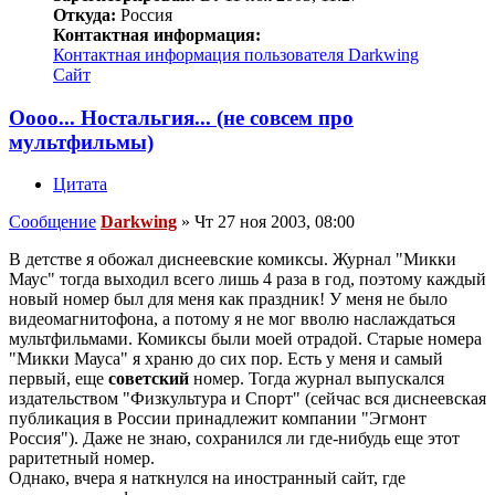
Откуда:
Россия
Контактная информация:
Контактная информация пользователя Darkwing
Сайт
Оооо... Ностальгия... (не совсем про
мультфильмы)
Цитата
Сообщение
Darkwing
»
Чт 27 ноя 2003, 08:00
В детстве я обожал диснеевские комиксы. Журнал "Микки
Маус" тогда выходил всего лишь 4 раза в год, поэтому каждый
новый номер был для меня как праздник! У меня не было
видеомагнитофона, а потому я не мог вволю наслаждаться
мультфильмами. Комиксы были моей отрадой. Старые номера
"Микки Мауса" я храню до сих пор. Есть у меня и самый
первый, еще
советский
номер. Тогда журнал выпускался
издательством "Физкультура и Спорт" (сейчас вся диснеевская
публикация в России принадлежит компании "Эгмонт
Россия"). Даже не знаю, сохранился ли где-нибудь еще этот
раритетный номер.
Однако, вчера я наткнулся на иностранный сайт, где