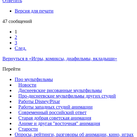
Ответить
Версия для печати
47 сообщений
1
2
3
След.
Вернуться в «Игры, комиксы, диафильмы, вкладыши»
Перейти
Про мультфильмы
Новости
Диснеевские рисованные мультфильмы
Про-диснеевские мультфильмы других студий
Работы Disney/Pixar
Работы западных студий анимации
Современный российский ответ
Старая добрая советская анимация
Аниме и другая "восточная" анимация
Старости
Опросы, рейтинги, разговоры об анимации, кино, играх