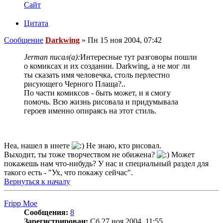
Сайт
Цитата
Сообщение
Darkwing
»
Пн 15 ноя 2004, 07:42
Jerman писал(а):
Интересные тут разговоры пошли
о комиксах и их создании. Darkwing, а не мог ли
ты сказать имя человечка, столь перлестно
рисующего Черного Плаща?..
По части комиксов - быть может, и я смогу
помочь. Всю жизнь рисовала и придумывала
героев именно опираясь на этот стиль.
Неа, нашел в инете
Не знаю, кто рисовал.
Выходит, ты тоже творчеством не обижена?
Может
покажешь нам что-нибудь? У нас и специальный раздел для
такого есть - "Ух, что покажу сейчас".
Вернуться к началу
Fripp Moe
Сообщения:
8
Зарегистрирован:
Сб 27 ноя 2004, 11:55