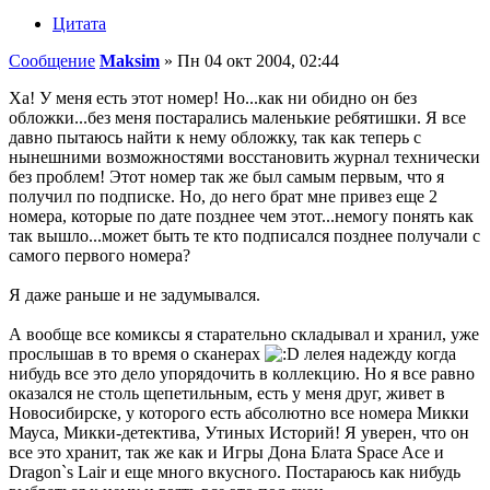
Цитата
Сообщение
Maksim
»
Пн 04 окт 2004, 02:44
Ха! У меня есть этот номер! Но...как ни обидно он без
обложки...без меня постарались маленькие ребятишки. Я все
давно пытаюсь найти к нему обложку, так как теперь с
нынешними возможностями восстановить журнал технически
без проблем! Этот номер так же был самым первым, что я
получил по подписке. Но, до него брат мне привез еще 2
номера, которые по дате позднее чем этот...немогу понять как
так вышло...может быть те кто подписался позднее получали с
самого первого номера?
Я даже раньше и не задумывался.
А вообще все комиксы я старательно складывал и хранил, уже
прослышав в то время о сканерах
лелея надежду когда
нибудь все это дело упорядочить в коллекцию. Но я все равно
оказался не столь щепетильным, есть у меня друг, живет в
Новосибирске, у которого есть абсолютно все номера Микки
Мауса, Микки-детектива, Утиных Историй! Я уверен, что он
все это хранит, так же как и Игры Дона Блата Space Ace и
Dragon`s Lair и еще много вкусного. Постараюсь как нибудь