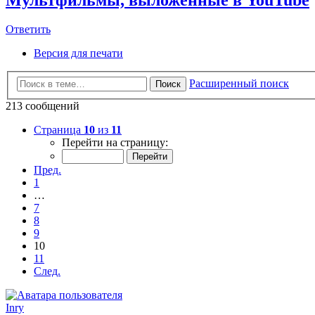
Ответить
Версия для печати
Расширенный поиск
Поиск
213 сообщений
Страница
10
из
11
Перейти на страницу:
Пред.
1
…
7
8
9
10
11
След.
Inry