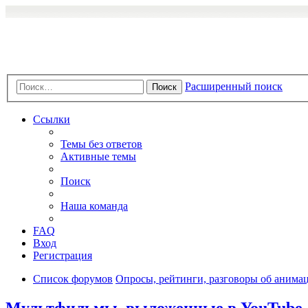
Расширенный поиск
Поиск
Ссылки
Темы без ответов
Активные темы
Поиск
Наша команда
FAQ
Вход
Регистрация
Список форумов
Опросы, рейтинги, разговоры об анимац
Мультфильмы, выложенные в YouTube