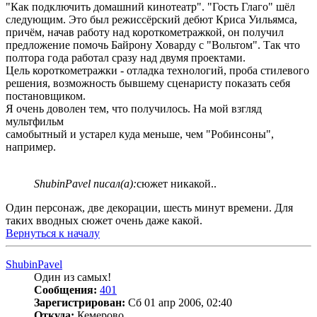
"Как подключить домашний кинотеатр". "Гость Глаго" шёл
следующим. Это был режиссёрский дебют Криса Уильямса,
причём, начав работу над короткометражкой, он получил
предложение помочь Байрону Ховарду с "Вольтом". Так что
полтора года работал сразу над двумя проектами.
Цель короткометражки - отладка технологий, проба стилевого
решения, возможность бывшему сценаристу показать себя
постановщиком.
Я очень доволен тем, что получилось. На мой взгляд
мультфильм
самобытный и устарел куда меньше, чем "Робинсоны",
например.
ShubinPavel писал(а):
сюжет никакой..
Один персонаж, две декорации, шесть минут времени. Для
таких вводных сюжет очень даже какой.
Вернуться к началу
ShubinPavel
Один из самых!
Сообщения:
401
Зарегистрирован:
Сб 01 апр 2006, 02:40
Откуда:
Кемерово