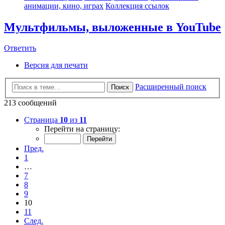
анимации, кино, играх
Коллекция ссылок
Мультфильмы, выложенные в YouTube
Ответить
Версия для печати
Расширенный поиск
Поиск
213 сообщений
Страница
10
из
11
Перейти на страницу:
Пред.
1
…
7
8
9
10
11
След.