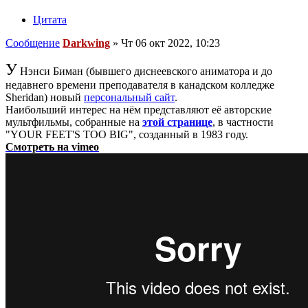
Цитата
Сообщение
Darkwing
»
Чт 06 окт 2022, 10:23
У
Нэнси Биман (бывшего диснеевского аниматора и до
недавнего времени преподавателя в канадском колледже
Sheridan) новый
персональный сайт
.
Наибольший интерес на нём представляют её авторские
мультфильмы, собранные на
этой странице
, в частности
"YOUR FEET'S TOO BIG", созданный в 1983 году.
Смотреть на vimeo